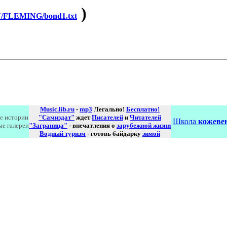
)
FLEMING/bond1.txt
Music.lib.ru
-
mp3
Легально!
Бесплатно!
е истории
"Самиздат"
ждет
Писателей
и
Читателей
Школа
кожевен
ые галереи
"Заграница"
- впечатления о
зарубежной жизни
Водный туризм
- готовь байдарку
зимой