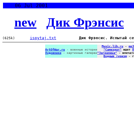
06 Jul 2001
new
Дик Фрэнсис
ispytaj.txt
Дик Фрэнсис. Испытай се
(625k)
Music.lib.ru
-
mp3
ArtOfWar.ru
- военные истории
"Самиздат"
ждет
П
Художники
- картинные галереи
"Заграница"
- впечат
Водный туризм
- г