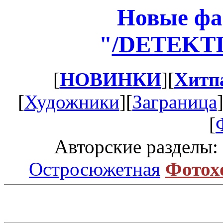
Новые фа
"
/DETEKT
[
НОВИНКИ
][
Хитп
[
Художники
][
Заграница
[
Авторские разделы:
Остросюжетная
Фотох