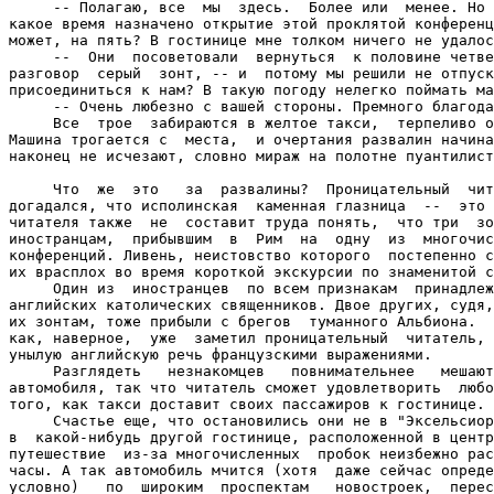
     -- Полагаю, все  мы  здесь.  Более или  менее. Но 
какое время назначено открытие этой проклятой конференц
может, на пять? В гостинице мне толком ничего не удалос
     --  Они  посоветовали  вернуться  к половине четве
разговор  серый  зонт, -- и  потому мы решили не отпуск
присоединиться к нам? В такую погоду нелегко поймать ма
     -- Очень любезно с вашей стороны. Премного благода
     Все  трое  забираются в желтое такси,  терпеливо о
Машина трогается с  места,  и очертания развалин начина
наконец не исчезают, словно мираж на полотне пуантилист
     Что  же  это   за  развалины?  Проницательный  чит
догадался, что исполинская  каменная глазница  --  это 
читателя также  не  составит труда понять,  что три  зо
иностранцам,  прибывшим  в  Рим  на  одну  из  многочис
конференций. Ливень, неистовство которого  постепенно с
их врасплох во время короткой экскурсии по знаменитой с
     Один из  иностранцев  по всем признакам  принадлеж
английских католических священников. Двое других, судя,
их зонтам, тоже прибыли с брегов  туманного Альбиона.  
как, наверное,  уже  заметил проницательный  читатель, 
унылую английскую речь французскими выражениями.

     Разглядеть   незнакомцев   повнимательнее   мешают
автомобиля, так что читатель сможет удовлетворить  любо
того, как такси доставит своих пассажиров к гостинице.

     Счастье еще, что остановились они не в "Эксельсиор
в  какой-нибудь другой гостинице, расположенной в центр
путешествие  из-за многочисленных  пробок неизбежно рас
часы. А так автомобиль мчится (хотя  даже сейчас опреде
условно)   по  широким  проспектам   новостроек,  перес