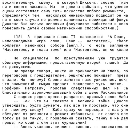
восхитительную  сцену,  в которой Диккенс, словно  ткач
нити своего замысла. Мы  не должны забывать, что умение
сцены составляет саму суть искусства любого романиста, 
определяется тем,  насколько неназойливо подводит он на
ни в коем случае не должна напоминать неожиданный фокус
Диккенс был весьма неплохим фокусником-любителем и нико
повеселить детей своими магическими способностями.)

     [18]  В  оригинале глава II  называется  "A Dean, 
непереводимая  игра  слов.  Dean --  настоятель,  chapt
коллегия  каноников  собора (англ.). То  есть  заглавие
"Настоятель, и глава тоже" или "Настоятель, он же колле
     Но  специалисты   по  преступлениям  уже  трудятся
обильную информацию, предоставленную второй  главой. Да
их дискуссию.

     По правде говоря, никто не произносит ни слова, по
переговорив с председателем, решительно покидает  прези
в зале. Но  почему? Словно заметив наше удивление, докт
что знаменитый  сыщик сделает  заявление чуть  позже.  
Порфирий  Петрович,  пристав  следственных  дел  из  Са
блистательно зарекомендовавший себя в деле Раскольников
     С задних рядов кресел раздается хриплый голос Жабы
     --  Так  что вы  скажете о  великой  тайне  Джаспе
утверждать, будто думаете, как все те простаки, что оче
по  ложному следу? -- Жаба сразу же переходит в наступл
обезумел от ревности и решает избавиться  от своего пле
того? Да за такую, с позволения сказать, тайну я не дал
гроша, который стоил этот журнальчик!

     -- Здесь указано, шиллинг, синьор, -- назидательно