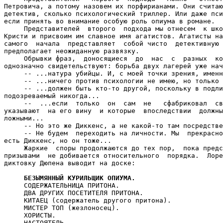
Петровича, а потому назовем их порфирианами. Они считаю
детектив, сколько психологический триллер. Или даже пси
если принять во внимание особую роль опиума в романе.

     Представителей  второго  подхода мы отнесем  к шко
Кристи и присвоим им славное имя агатистов. Агатисты на
самого  начала  представляет  собой чисто  детективную 
предполагает неожиданную развязку.

     Обрывки фраз,  доносящиеся  до  нас  с  разных  ко
однозначно свидетельствуют: борьба двух лагерей уже нач
     -- ...натура убийцы. И, с моей точки зрения, именн
     -- ...ничего против психологии не имею, но только 
     -- ...должен быть кто-то другой, поскольку в подли
подозреваемый никогда...

     --  ...если  только  он  сам  не   сфабриковал  св
указывают  на его вину  и которые  впоследствии  должны
ложными...

     -- Но это же Диккенс, а не какой-то там посредстве
     -- Не будем  переходить на личности. Мы  прекрасно
есть Диккенс, но он тоже...

     Жаркие  споры продолжаются до тех пор,  пока предс
призывами  не добивается относительного  порядка.  Лоре
диктовку Дюпена выводит на доске:

БЕЗЫМЯННЫЙ КУРИЛЬЩИК ОПИУМА.
     СОДЕРЖАТЕЛЬНИЦА ПРИТОНА.

     ДВА ДРУГИХ ПОСЕТИТЕЛЯ ПРИТОНА.

     КИТАЕЦ (содержатель другого притона).

     МИСТЕР ТОП (жезлоносец).

     ХОРИСТЫ.

     НАСТОЯТЕЛЬ.
