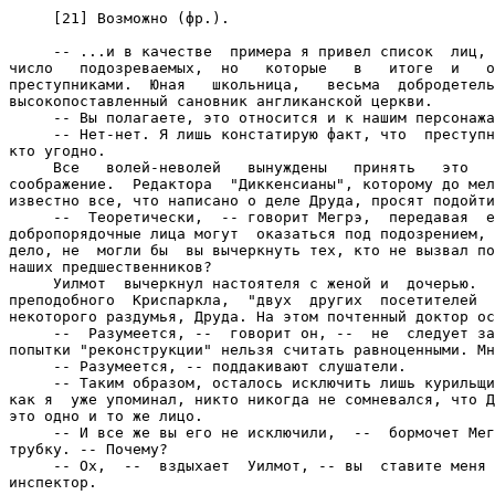
     [21] Возможно (фр.).

     -- ...и в качестве  примера я привел список  лиц, 
число   подозреваемых,  но   которые   в   итоге  и   о
преступниками.  Юная   школьница,   весьма  добродетель
высокопоставленный сановник англиканской церкви.

     -- Вы полагаете, это относится и к нашим персонажа
     -- Нет-нет. Я лишь констатирую факт, что  преступн
кто угодно.

     Все   волей-неволей   вынуждены   принять   это   
соображение.  Редактора  "Диккенсианы", которому до мел
известно все, что написано о деле Друда, просят подойти
     --  Теоретически,  -- говорит Мегрэ,  передавая  е
добропорядочные лица могут  оказаться под подозрением, 
дело, не  могли бы  вы вычеркнуть тех, кто не вызвал по
наших предшественников?

     Уилмот  вычеркнул настоятеля с женой и  дочерью.  
преподобного  Криспаркла,  "двух  других  посетителей  
некоторого раздумья, Друда. На этом почтенный доктор ос
     --  Разумеется, --  говорит он, --  не  следует за
попытки "реконструкции" нельзя считать равноценными. Мн
     -- Разумеется, -- поддакивают слушатели.

     -- Таким образом, осталось исключить лишь курильщи
как я  уже упоминал, никто никогда не сомневался, что Д
это одно и то же лицо.

     -- И все же вы его не исключили,  --  бормочет Мег
трубку. -- Почему?

     -- Ох,  --  вздыхает  Уилмот, -- вы  ставите меня 
инспектор.
