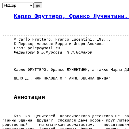
Карло Фруттеро, Франко Лучентини.
-------------------------------------------------------
     © Carlo Fruttero, Franco Lucentini, 198...

     © Перевод Алексея Верди и Игоря Алюкова

     From: pelepo@mail.ru

Редакторы В.Б.Фурсова, П.Л.Поляков
-------------------------------------------------------
     Карло ФРУТТЕРО, Франко ЛУЧЕНТИНИ, а также Чарлз ДИ
     ДЕЛО Д., или ПРАВДА О "ТАЙНЕ ЭДВИНА ДРУДА"

Аннотация
     Кто  из  ценителей  классического детектива не  ра
"Тайны Эдвина  Друда"?  Сложился даже особый круг литер
родственный     математикам-ферматистам,    посвятившим
доказательства  Золотой  теоремы  Ферма,  -- людям,  в 