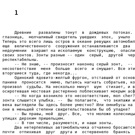
1
     Древние   развалины  тонут  в  дождевых  потоках. 
глазница,  молчаливый свидетель ушедших  эпох,  уныло  
Теперь это всего лишь остров в океане ревущих автомобил
еще  величественного  сооружения останавливаются  два  
недоумении  взирают на ископаемую  конструкцию,  опасли
своих зонтов. Зонты разные -- один  серый,  другой  чер
респектабельны.

     -- Не знаю, -- произносит наконец серый зонт,  -- 
несоответствие  меня  больше  всего  и смущает. Все эти
вторгшиеся туда, где некогда...

     Одинокий ядовито-желтый фургон, отставший от основ
панике  проносится  мимо, пытаясь нагнать собратьев, ко
произвол  судьбы. На несколько минут  шум  стихает, и в
осиротевшая мостовая растерянно поблескивает мокрым асф
     -- Но когда возникло это несоответствие, mon cher?
зонта слышится улыбка. --  Вы полагаете,  что экипажи и
века выглядели бы здесь более уместно? Или омнибусы на 
они в меньшей степени свидетельствовали бы об упадке?

     -- Вы правы, мой  друг. Все,  что моложе колесницы
улицах дерзким пришельцем.

     -- В том числе, разумеется, и наши зонты.

     Два нетерпеливых автомобильчика отчаянно бросаются
почти  отпихивая  друг  друга и  остервенело  бранясь  