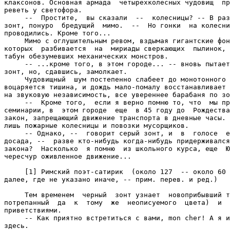
клаксонов. Основная армада  четырехколесных чудовищ  пр
реветь у светофора.

     --  Простите,  вы сказали  --  колесницы? -- В раз
зонт, понуро  бредущий  мимо.  --  Но гонки  на колесни
проводились. Кроме того...

     Мимо с оглушительным ревом, вздымая гигантские фон
которых  разбивается  на  мириады сверкающих  пылинок, 
табун обезумевших механических монстров.

     -- ...кроме того, в этом городе... -- вновь пытает
зонт, но, сдавшись, замолкает.

     Чудовищный  шум постепенно слабеет до монотонного 
воцаряется тишина, и дождь мало-помалу восстанавливает 
на звуковую независимость, все увереннее барабаня по зо
     --  Кроме того,  если я верно помню то, что  мы пр
семинарии, в  этом городе  еще  в 45 году до  Рождества
закон, запрещающий движение транспорта в дневные часы. 
лишь пожарные колесницы и повозки мусорщиков.

     -- Однако, --  говорит серый зонт, и  в  голосе  е
досада, --  разве кто-нибудь когда-нибудь придерживался
закона?  Насколько  я помню  из школьного курса, еще  Ю
чересчур оживленное движение...

     [1] Римский поэт-сатирик  (около 127  -- около 60 
далее, где не указано иначе, -- прим. перев. и ред.)

     Тем временем  черный  зонт узнает  новоприбывший т
потрепанный  да  к  тому  же  неописуемого  цвета)  и  
приветствиями.

     -- Как приятно встретиться с вами, mon chеr! А я и
здесь.
