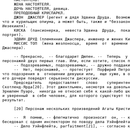
     ЖЕНА НАСТОЯТЕЛЯ.

     ДОЧЬ НАСТОЯТЕЛЯ, девица.

     ПРЕПОДОБНЫЙ КРИСПАРКЛ.

     ДЖОН  ДЖАСПЕР (регент и дядя Эдвина Друда.  Возмож
что и курильщик опиума, а может быть, также и "беззакон
Иезекииля).

     КИСКА  (пансионерка,  невеста Эдвина  Друда,  пока
портрет).

     ЭДВИН ДРУД (племянник Джаспера, инженер и жених Ки
     МИССИС ТОП  (жена жезлоносца,  время  от  времени 
Джаспера).

     -- Прекрасно,  -- благодарит Дюпен. --  Теперь  у 
персонажей двух первых глав. Или, если хотите, список п
     -- Подозреваемых, подозреваемых, -- дружно поддаки
     --  Нет, персонажей, -- протестует  Порфирий Петро
что подозрения в  отношении девушки или,  еще хуже, в о
его дочери повредят серьезности дискуссии.

     Председатель   предоставляет   слово    суперинтен
Скотленд-Ярда[20]. Этот джентльмен, несмотря на довольн
Эркюлем Пуаро,  никогда не относил себя к какой-либо шк
и уверенный  в себе человек, для которого существует то
результат.

     [20] Персонаж нескольких произведений Агаты Кристи
     --  Я  помню, -- флегматично  произносит  он, -- к
беседовал с одним инспектором по поводу дела Уэйнфлейта
     -- Дело Уэйнфлейта, parfaitment[21], -- согласно к