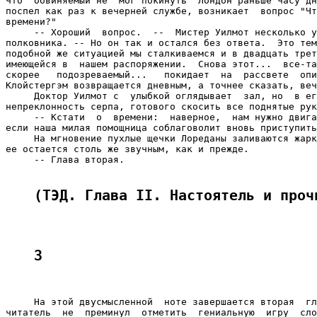
(ТЭД. Глава II. Настоятель и проч
3
     На этой двусмысленной  ноте завершается вторая  гл
читатель  не  преминул  отметить  гениальную  игру  сло