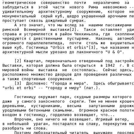
геометрическое  совершенство  почти   неразличимо  за  
заблудиться в  этой  части  нового  Рима  невозможно --
удивительному  архитектурному  сооружению,  которое  не
монументальный  серый куб, щедро украшенный арочными пе
проступает сквозь дождливый сумрак.

     А это значит, что мы вслед за  нашими пассажирами 
римской  Всемирной  выставки[2].  Такси  оставляет  уди
справа и устремляется в район Чеккиньола, где  скоплени
чередуются с девственными  пустырями.  Наконец  автомоб
огромного параллелепипеда,  почти  столь же  внушительн
выше куб. Гостиница "Urbis et orbis"[3], чье название н
архитектурной мысли урезано до лаконичного "U & O".

     [2] Квартал, первоначально отведенный под застройк
Выставки, которая должна была открыться  в 1942  г. В с
мировой войны  выставка  не  состоялась.  Сейчас здесь,
расположено множество дворцов для проведения различных 
а также спортивные сооружения.

     [3]  Дословно: "Города и мира".  Здесь обыгрываетс
"urbi et orbi" -- "городу и миру" (лат.).

     Гостиницу окружает парк, скудные размеры которого 
даже  у самого закоснелого  скряги. Тем не менее крошеч
деревьями,  кустарниками,  весьма   запутанными  дорожк
уродливыми бетонными скамьями.  Огромное красное полотн
входом в гостиницу, горделиво возвещает, что...

     Впрочем, оно ничего не возвещает. Игривый ветер,  
в небольшой  ураган, постарался на славу, перекрутив ма
разобрать ни слова.

     Поэтому любознательный читатель  вынужден  прослед