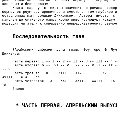
конченым и безнадежным.

     Книга  наряду  с текстом знаменитого романа  содер
форме, остроумное, ироничное и вместе с  тем глубокое и
оставленных нам  великим Диккенсом.  Авторы  вместе  с 
канонам детективного жанра кропотливо исследуют каждую 
подводят читателя к совершенно непредсказуемому, ошелом
Последовательность глав
     (Арабскими  цифрами  даны  главы  Фруттеро  &  Луч
Диккенса)

     Часть первая: 1 -- I -- 2 -- II -- 3 -- III -- 4 -
     Часть вторая: 6 --  VI -- VII -- 7 -- VIII -- IX -
-- 9

     Часть третья:  10  -- XIII -- XIV -- 11 -- XV --  
XVIII -- XIX -- XX

     Часть четвертая: 13 -- XXI -- XXII -- XXIII -- 14 
18

     Эпилог

 * ЧАСТЬ ПЕРВАЯ. АПРЕЛЬСКИЙ ВЫПУС