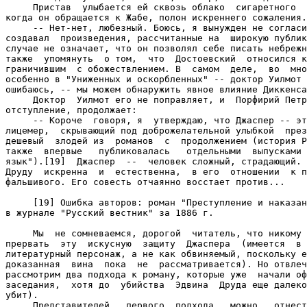
     Пристав  улыбается ей сквозь облако  сигаретного  
когда он обращается к Жабе, полон искреннего сожаления.

     -- Нет-нет, любезный. Боюсь, я вынужден не согласи
создавал  произведения, рассчитанные на  широкую публик
случае не означает, что он позволял себе писать небрежн
также  упомянуть  о том,  что  Достоевский  относился к
граничившим  с обожествлением. В  самом  деле,  во  мно
особенно в "Униженных и оскорбленных" -- доктор Уилмот 
ошибаюсь, -- мы можем обнаружить явное влияние Диккенса
     Доктор  Уилмот его не поправляет, и  Порфирий Петр
отступление, продолжает:

     -- Короче  говоря, я  утверждаю, что Джаспер -- эт
лицемер,  скрывающий под доброжелательной улыбкой  през
дешевый  злодей из  романов  с  продолжением (история Р
также  впервые   публиковалась   отдельными  выпусками 
язык").[19]  Джаспер  --  человек сложный, страдающий. 
Друду  искренна  и  естественна,  в его  отношении  к п
фальшивого. Его совесть отчаянно восстает против...

     [19] Ошибка авторов: роман "Преступление и наказан
в журнале "Русский вестник" за 1886 г.

     Мы  не сомневаемся, дорогой  читатель, что никому 
прервать  эту  искусную  защиту  Джаспера  (имеется  в 
литературный персонаж, а не как обвиняемый, поскольку е
доказанная  вина  пока  не  рассматривается). Но отвлеч
рассмотрим два подхода к роману, которые уже  начали оф
заседания,  хотя до  убийства  Эдвина  Друда еще далеко
убит).

     Представителей   первого  подхода   можно   отнест