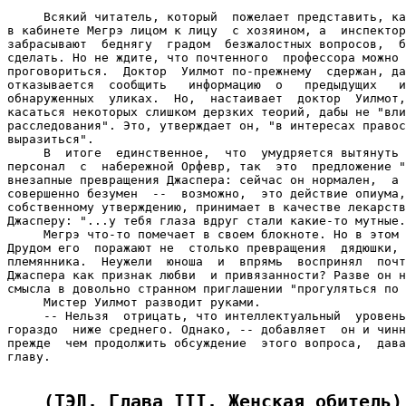
     Всякий читатель, который  пожелает представить, ка
в кабинете Мегрэ лицом к лицу  с хозяином, а  инспектор
забрасывают  беднягу  градом  безжалостных вопросов,  б
сделать. Но не ждите, что почтенного  профессора можно 
проговориться.  Доктор  Уилмот по-прежнему  сдержан, да
отказывается  сообщить   информацию  о   предыдущих   и
обнаруженных  уликах.  Но,  настаивает  доктор  Уилмот,
касаться некоторых слишком дерзких теорий, дабы не "вли
расследования". Это, утверждает он, "в интересах правос
выразиться".

     В  итоге  единственное,  что  умудряется вытянуть 
персонал  с  набережной Орфевр, так  это  предложение "
внезапные превращения Джаспера: сейчас он нормален,  а 
совершенно безумен  --  возможно,  это действие опиума,
собственному утверждению, принимает в качестве лекарств
Джасперу: "...у тебя глаза вдруг стали какие-то мутные.
     Мегрэ что-то помечает в своем блокноте. Но в этом 
Друдом его  поражают не  столько превращения  дядюшки, 
племянника.  Неужели  юноша  и  впрямь  воспринял  почт
Джаспера как признак любви  и привязанности? Разве он н
смысла в довольно странном приглашении "прогуляться по 
     Мистер Уилмот разводит руками.

     -- Нельзя  отрицать, что интеллектуальный  уровень
гораздо  ниже среднего. Однако, -- добавляет  он и чинн
прежде  чем продолжить обсуждение  этого вопроса,  дава
главу.

(ТЭД. Глава III. Женская обитель)