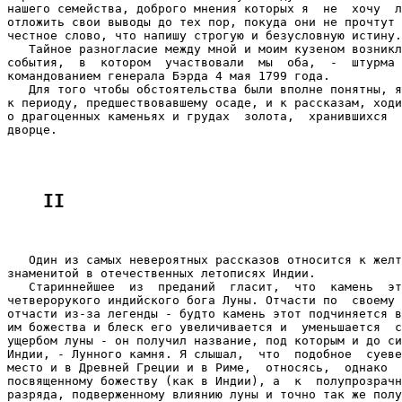
нашего семейства, доброго мнения которых я  не  хочу  л
отложить свои выводы до тех пор, покуда они не прочтут 
честное слово, что напишу строгую и безусловную истину.

   Тайное разногласие между мной и моим кузеном возникл
события,  в  котором  участвовали  мы  оба,  -  штурма 
командованием генерала Бэрда 4 мая 1799 года.

   Для того чтобы обстоятельства были вполне понятны, я
к периоду, предшествовавшему осаде, и к рассказам, ходи
о драгоценных каменьях и грудах  золота,  хранившихся  
дворце.

II
   Один из самых невероятных рассказов относится к желт
знаменитой в отечественных летописях Индии.

   Стариннейшее  из  преданий  гласит,  что  камень  эт
четверорукого индийского бога Луны. Отчасти по  своему 
отчасти из-за легенды - будто камень этот подчиняется в
им божества и блеск его увеличивается и  уменьшается  с
ущербом луны - он получил название, под которым и до си
Индии, - Лунного камня. Я слышал,  что  подобное  суеве
место и в Древней Греции и в Риме,  относясь,  однако  
посвященному божеству (как в Индии), а  к  полупрозрачн
разряда, подверженному влиянию луны и точно так же полу