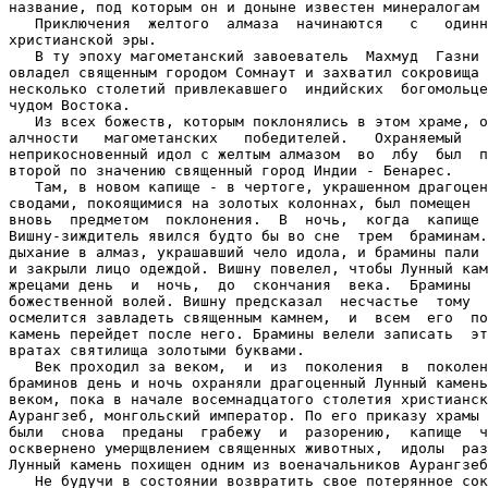
название, под которым он и доныне известен минералогам 
   Приключения  желтого  алмаза  начинаются   с   одинн
христианской эры.

   В ту эпоху магометанский завоеватель  Махмуд  Газни 
овладел священным городом Сомнаут и захватил сокровища 
несколько столетий привлекавшего  индийских  богомольце
чудом Востока.

   Из всех божеств, которым поклонялись в этом храме, о
алчности   магометанских   победителей.   Охраняемый   
неприкосновенный идол с желтым алмазом  во  лбу  был  п
второй по значению священный город Индии - Бенарес.

   Там, в новом капище - в чертоге, украшенном драгоцен
сводами, покоящимися на золотых колоннах, был помещен  
вновь  предметом  поклонения.  В  ночь,  когда  капище 
Вишну-зиждитель явился будто бы во сне  трем  браминам.
дыхание в алмаз, украшавший чело идола, и брамины пали 
и закрыли лицо одеждой. Вишну повелел, чтобы Лунный кам
жрецами день  и  ночь,  до  скончания  века.  Брамины  
божественной волей. Вишну предсказал  несчастье  тому  
осмелится завладеть священным камнем,  и  всем  его  по
камень перейдет после него. Брамины велели записать  эт
вратах святилища золотыми буквами.

   Век проходил за веком,  и  из  поколения  в  поколен
браминов день и ночь охраняли драгоценный Лунный камень
веком, пока в начале восемнадцатого столетия христианск
Аурангзеб, монгольский император. По его приказу храмы 
были  снова  преданы  грабежу  и  разорению,  капище  ч
осквернено умерщвлением священных животных,  идолы  раз
Лунный камень похищен одним из военачальников Аурангзеб
   Не будучи в состоянии возвратить свое потерянное сок