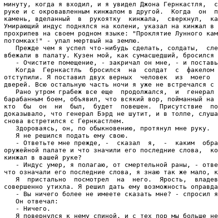
минуту, когда я входил, и я увидел Джона Гернкастля,  с
руке и с окровавленным кинжалом в другой.  Когда  он  п
камень, вделанный  в  рукоятку  кинжала,  сверкнул,  ка
Умирающий индус поднялся на колени, указал на кинжал в 
прохрипев на своем родном языке: "Проклятие Лунного кам
потомках!" - упал мертвый на землю.

   Прежде чем я успел что-нибудь сделать, солдаты,  сле
вбежали в палату. Кузен мой, как сумасшедший, бросился 
   - Очистите помещение, - закричал он мне, - и поставь
   Когда  Гернкастль  бросился  на  солдат  с  факелом 
отступили. Я поставил двух верных  человек  из  моего  
дверей. Всю остальную часть ночи я уже не встречался с 
   Рано утром грабеж все еще  продолжался,  и  генерал 
барабанным боем, объявил, что всякий вор, пойманный на 
кто  бы  он  ни  был,  будет  повешен.  Присутствие  по
доказывало, что генерал Бэрд не шутит, и в толпе, слуша
снова встретился с Гернкастлем.

   Здороваясь, он, по обыкновению, протянул мне руку.

   Я не решился подать ему свою.

   - Ответьте мне прежде, -  сказал  я,  -  каким  обра
оружейной палате и что значили его последние слова,  ко
кинжал в вашей руке?

   - Индус умер, я полагаю, от смертельной раны, - отве
что означали его последние слова, я знаю так же мало, к
   Я  пристально  посмотрел  на  него.  Ярость,  владев
совершенно утихла. Я решил дать ему возможность оправда
   - Вы ничего более не имеете сказать мне? - спросил я
   Он отвечал:

   - Ничего.

   Я повернулся к нему спиной, и с тех пор мы больше не