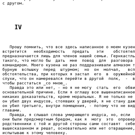
с другом.

IV
   Прошу помнить, что все здесь написанное о моем кузен
встретится   необходимость   предать   эти    обстоятел
предназначается лишь для членов нашей семьи. Гернкастль
такого, что могло бы  дать  мне  повод  для  разговора 
командиром. Моего кузена не раз поддразнивали алмазом т
бурную  вспышку  перед  штурмом;  но  он  молчал,   всп
обстоятельства, при которых я застал  его  в  оружейной
слухи, что он намеревался перейти в другой  полк,  -  в
чтобы расстаться _со мною_.

   Правда это или нет, - но я не могу  стать  его  обви
основательной причине. Если я оглашу все вышенаписанное
никаких доказательств, кроме моральных. Я не только не 
он убил двух индусов, стоявших у дверей, я не стану даж
он убил третьего, внутри помещения, - потому что не вид
главами.

   Правда, я слышал слова умирающего индуса, но, если  
они были предсмертным бредом, как я  могу  это  опровер
родственники с той и другой стороны сами составят  себе
вышесказанном и решат, основательно или нет отвращение,
испытываю к этому человеку.
