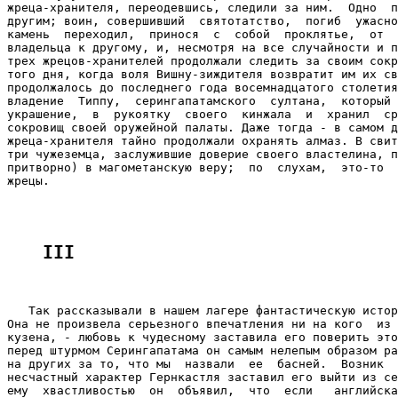
жреца-хранителя, переодевшись, следили за ним.  Одно  п
другим; воин, совершивший  святотатство,  погиб  ужасно
камень  переходил,  принося  с  собой  проклятье,  от  
владельца к другому, и, несмотря на все случайности и п
трех жрецов-хранителей продолжали следить за своим сокр
того дня, когда воля Вишну-зиждителя возвратит им их св
продолжалось до последнего года восемнадцатого столетия
владение  Типпу,  серингапатамского  султана,  который 
украшение,  в  рукоятку  своего  кинжала  и  хранил  ср
сокровищ своей оружейной палаты. Даже тогда - в самом д
жреца-хранителя тайно продолжали охранять алмаз. В свит
три чужеземца, заслужившие доверие своего властелина, п
притворно) в магометанскую веру;  по  слухам,  это-то  
жрецы.

III
   Так рассказывали в нашем лагере фантастическую истор
Она не произвела серьезного впечатления ни на кого  из 
кузена, - любовь к чудесному заставила его поверить это
перед штурмом Серингапатама он самым нелепым образом ра
на других за то, что мы  назвали  ее  басней.  Возник  
несчастный характер Гернкастля заставил его выйти из се
ему  хвастливостью  он  объявил,  что  если   английска