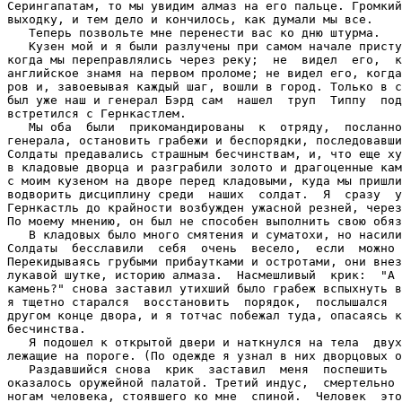
Серингапатам, то мы увидим алмаз на его пальце. Громкий
выходку, и тем дело и кончилось, как думали мы все.

   Теперь позвольте мне перенести вас ко дню штурма.

   Кузен мой и я были разлучены при самом начале присту
когда мы переправлялись через реку;  не  видел  его,  к
английское знамя на первом проломе; не видел его, когда
ров и, завоевывая каждый шаг, вошли в город. Только в с
был уже наш и генерал Бэрд сам  нашел  труп  Типпу  под
встретился с Гернкастлем.

   Мы оба  были  прикомандированы  к  отряду,  посланно
генерала, остановить грабежи и беспорядки, последовавши
Солдаты предавались страшным бесчинствам, и, что еще ху
в кладовые дворца и разграбили золото и драгоценные кам
с моим кузеном на дворе перед кладовыми, куда мы пришли
водворить дисциплину среди  наших  солдат.  Я  сразу  у
Гернкастль до крайности возбужден ужасной резней, через
По моему мнению, он был не способен выполнить свою обяз
   В кладовых было много смятения и суматохи, но насили
Солдаты  бесславили  себя  очень  весело,  если  можно 
Перекидываясь грубыми прибаутками и остротами, они внез
лукавой шутке, историю алмаза.  Насмешливый  крик:  "А 
камень?" снова заставил утихший было грабеж вспыхнуть в
я тщетно старался  восстановить  порядок,  послышался  
другом конце двора, и я тотчас побежал туда, опасаясь к
бесчинства.

   Я подошел к открытой двери и наткнулся на тела  двух
лежащие на пороге. (По одежде я узнал в них дворцовых о
   Раздавшийся снова  крик  заставил  меня  поспешить  
оказалось оружейной палатой. Третий индус,  смертельно 
ногам человека, стоявшего ко мне  спиной.  Человек  это