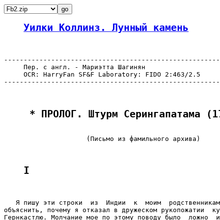
Уилки Коллинз. Лунный камень
-------------------------------------------------------
     Пер. с англ. - Мариэтта Шагинян

     OCR: HarryFan SF&F Laboratory: FIDO 2:463/2.5

-------------------------------------------------------
 * ПРОЛОГ. Штурм Серингапатама (1
                     (Письмо из фамильного архива)

I
   Я пишу эти строки  из  Индии  к  моим  родственникам
объяснить, почему я отказал в дружеском рукопожатии  ку
Гернкастлю. Молчание мое по этому поводу было  ложно  и