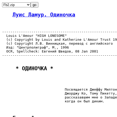
Луис Ламур. Одиночка
-------------------------------------------------------
  Louis L'Amour "HIGH LONESOME"

  (c) Copyright by Louis and Katherine L'Amour Trust 19
  (c) Copyright Л.В. Винницкая, перевод с английского

  Изд: "Центрполиграф", М., 1996

  OCR, Spellcheck: Евгений Шведов, 08 Jan 2001

-------------------------------------------------------
 * ОДИНОЧКА * 
                              Посвящается Джеффу Милтон
                              Джорджу Ко, Тому Пикетту,

                              рассказавшим мне о Западе
                              когда он был диким.
