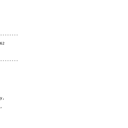
--------

62

--------

у,

,
