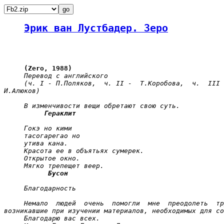
Эрик ван Лустбадер. Зеро
(Zero, 1988)
Перевод с английского
(ч. I - П.Поляков,  ч. II -  Т.Коробова,  ч.  III 
И.Алюков)
В изменчивости вещи обретают свою суть.
Гераклит
Гокэ но кими
тасогарегао но
утива кана.
Красота ее в объятьях сумерек.
Открытое окно.
Мягко трепещет веер.
Бусон
Благодарность
Немало  людей  очень  помогли  мне  преодолеть  тр
возникавшие при изучении материалов, необходимых для со
Благодарю вас всех.