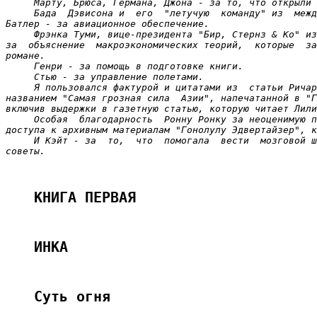
Марту, Брюса, Германа, Джона - за то, что открыли 
Бада  Дэвисона и  его  "летучую  команду" из  межд
Батлер - за авиационное обеспечение.
Фрэнка Туми, вице-президента "Бир, Стернз & Ко" из
за  объяснение  макроэкономических теорий,  которые  за
романе.
Генри - за помощь в подготовке книги.
Стью - за управление полетами.
Я пользовался фактурой и цитатами из  статьи Ричар
названием "Самая грозная сила  Азии", напечатанной в "Г
включив выдержки в газетную статью, которую читает Лили
Особая  благодарность  Ронну Ронку за неоценимую п
доступа к архивным материалам "Гонолулу Эдвертайзер", к
И Кэйт - за  то,  что  помогала  вести  мозговой ш
советы.
КНИГА ПЕРВАЯ
ИНКА
Суть огня