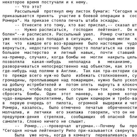
некоторое время постучали и к нему.

     -- Что это?

     Рассыльный  протянул ему листок бумаги: "Сегодня н
приказывается принять  участие в боевой операции в  сос
Ромера". На приказе стояла печать штаба эскадры.

     -- Отнесите это тому, кто вас прислал,-- сказал шт
     --  Нужно расписаться,  господин  лейтенант.  Он н
болен"--и расписался. Рассыльный ушел.  Ромер считался 
уже несколько раз попадал в ситуации,  которые могли  к
так  что  каждое его воз-вращение  было настоящим  чудо
вернуться, недостаточно было просто полагаться на свою 
большое  мастерство  и  летный  навык,  почти  ставший 
на-пример, случаях, когда бомбы не  могли  накрыть цель
позволяла   какая-нибудь   неполадка   в   механизме,  
разворачиваться непосредственно над объектом, как это  
где-нибудь над полями в Англии.  Так как тра-ектории са
то  прежде всего нуж-но было  избежать столкновения, су
громадины, проплывающие над пожарищем. нужно было ускол
на добычу истребителей и  потом опять  нырнуть в клокоч
снарядов,  чтобы под огнем  сотен  зени-ток  снова точн
сбросить  бомбы.  Один  этот  маневр,  во  время  котор
чудо-вищными проклятиями, был сущим кошмаром и требо-ва
в  первую очередь от  пилота,  огромной  выдержки и чет
Ромера, казалось,  было отмечено  печатью  обреченности
молчалив, и  летчики  его экипажа  говорили, что он не 
предупреж-дения  стрелков,  сообщающих  об опасной  бли
самолета. Словно ничего не слышит.

     --  Ромер...--проворчал  штурман.--Почему  бы  про
"Сегодня ночью лейтенанту Рипо при-казывается свернуть 
     Была  уже ночь, когда в комнату  переваливаясь  во