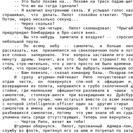
     -- Это было похоже на... Похоже на треск падаю-щег
     -- Что же вы тогда сделали?

     -- Я включил внутреннюю связь. И услышал голос хво
спрашивал,  что  делать. Пилот  спокойно ответил: "Приг
Потом, через несколько секунд...

     -- Через сколько?

     --  Через три-четыре.  Пилот скомандовал:  "Прыгай
предупредил бомбардира и бро-сился вниз.

     --  Вы что-нибудь  заметили в воздухе? --  спросил
небольшой паузы.

     --  По  всему  небу  --  самолеты,  и  больше  нич
рассказать, как  приземлился на свекловичном поле и пот
все словно  заледенело.  Эти  вопросы заставили его зан
минуту  драмы. Значит, все это  было так страшно? Но Со
столь стре-мительно, что у него просто не было времени 
себе, что происходит, или хотя бы выбрать наименьшую оп
     -- Вам повезло,--сказал командир базы.--Поздрав-ля
     И  сразу  штурман-лейтенант  Рипо  почувствовал се
отдав  чести,  он  повернулся  спи-ной  к  офицерам  и,
возвращения из полета, направился к грубо сколоченной д
стойке, где маленькие  официантки разливали в  чашки  ч
самолетов,  столкнув-шихся  при возвращении из  Дуйсбур
уцелел. Но это лучше, чем остаться вместе со всем экипа
с которой intelligence-officer один за  другим стирал  
самолетов и имена  их командиров.  В этот  вечер  стерл
разбившихся самолетов, потому  что уже знали об их судь
упомина-лись среди отсутствующих. Теперь они вернулись 
     -- Чертов Рипо, везет же тебе!

     Штурман обернулся.  Пилот, прозванный  Адмира-лом,
службу во флоте, притянул его за шею и потрепал по заты