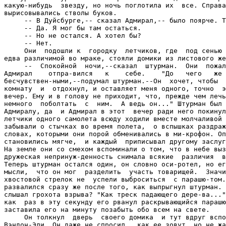
какую-нибудь  звезду, но ночь поглотила их  все. Справа
вырисовывались стволы буков.

     -- В Дуйсбурге,-- сказал Адмирал,-- было поярче. Т
--
 Да. Я мог бы там остаться.

     -- Но не остался. А хотел бы?

     -- Нет.

     Они  подошли к  городку  летчиков, где  под сенью 
едва различимой во мраке, стояли домики из листового же
     --  Спокойной  ночи,--сказал  штурман.  Они  пожал
Адмирал    отпра-вился   к    себе.    "До   чего   же 
бесчувствен-ными,--подумал штурман.--Он  хочет, чтобы  
комнату  и  отдохнул, и оставляет меня одного, точно  э
вечер. Ему и в голову не приходит, что, прежде чем лечь
немного  поболтать  с  ним.  А ведь он..." Штурман был 
Адмиралу, да  и Адмирал в этот  вечер ради него покинул
летчики одного самолета всюду ходили вместе молчаливой 
забывали о стычках во время полета,  о вспышках раздраж
словах, которыми они порой обменивались в ми-крофон. Оп
становились мягче,  и каждый  приписывал другому заслуг
На земле они со смехом вспоминали о том, что в небе выз
дружеская непринуж-денность снимала всякие  различия  в
Теперь штурман остался один, он словно оси-ротел, но ег
мысли,  что он мог  разделить  участь товарищей.  Значи
хвостовой стрелок не  успели выброситься  с парашю-том.
развалился сразу же после того, как выпрыгнул штурман. 
слышал грохота взрыва? "Как треск падающего дере-ва..."
как  раз в эту секунду его рванул раскрывающийся парашю
заставила его на минуту позабыть обо всем на свете.

     Он толкнул  дверь  своего домика  и тут вдруг вспо
Вэндон-Эли. Он даже не спросил,  как ее зовут, но не жа