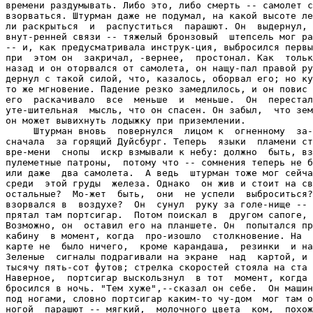
времени раздумывать. Либо это, либо смерть -- самолет с
взорваться. Штурман даже не подумал, на какой высоте ле
ли раскрыться  и  распуститься  парашют. Он  выдернул, 
внут-ренней связи -- тяжелый бронзовый  штепсель мог ра
-- и, как предусматривала инструк-ция, выбросился первы
при  этом он  закричал, -вернее,  простонал. Как  тольк
назад и он оторвался от самолета, он нащу-пал правой ру
дернул с такой силой, что, казалось, оборвал его; но ку
то же мгновение. Падение резко замедлилось, и он повис 
его  раскачивало  все  меньше  и  меньше.  Он  перестал
уте-шительная  мысль, что он спасен. Он забыл,  что зем
он может вывихнуть лодыжку при приземлении.

     Штурман вновь  повернулся  лицом к  огненному  за-
сначала  за горящий Дуйсбург. Теперь  языки  пламени ст
вре-мени  снопы  искр взмывали к небу: должно  быть, вз
пулеметные патроны,  потому что -- сомнения теперь не б
или даже  два самолета.  А ведь  штурман тоже мог сейча
среди  этой груды  железа. Однако  он жив и стоит на св
остальные?  Мо-жет  быть,  они  не успели  выброситься?
взорвался в  воздухе?  Он  сунул  руку за голе-нище -- 
прятал там портсигар.  Потом поискал в  другом сапоге, 
Возможно, он  оставил его на планшете. Он  попытался пр
кабину  в момент, когда  про-изошло  столкновение. На  
карте не  было ничего,  кроме карандаша,  резинки  и на
Зеленые  сигналы подрагивали на экране  над  картой, и 
тысячу пять-сот футов; стрелка скоростей стояла на ста 
Наверное,  портсигар выскользнул  в тот  момент, когда 
бросился в ночь. "Тем хуже",--сказал он себе.  Он машин
под ногами, словно портсигар каким-то чу-дом  мог там о
ногой  парашют -- мягкий,  молочного цвета  ком,  похож