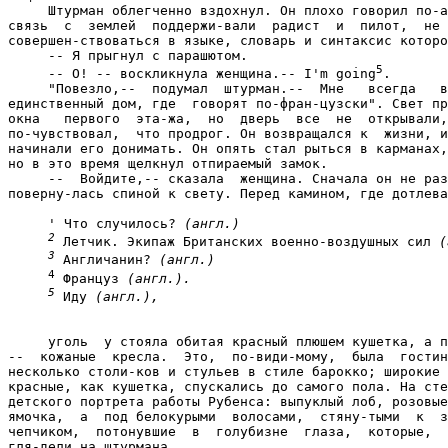
     Штурман облегченно вздохнул. Он плохо говорил по-а
связь  с  землей  поддержи-вали  радист  и  пилот,  не 
совершен-ствоваться в языке, словарь и синтаксис которо
     -- Я прыгнул с парашютом.

5
     -- О! -- воскликнула женщина.-- I'm going
.

     "Повезло,--  подумал  штурман.--  Мне   всегда   в
единственный дом, где  говорят по-фран-цузски". Свет пр
окна   первого  эта-жа,  но  дверь  все  не  открывали,
по-чувствовал,  что продрог. Он возвращался к  жизни, и
начинали его донимать. Он опять стал рыться в карманах,
но в это время щелкнул отпираемый замок.

     --  Войдите,-- сказала  женщина. Сначала он не раз
поверну-лась спиной к свету. Перед камином, где дотлева
     ' Что случилось? 
(англ.)
2
 Летчик. Экипаж Британских военно-воздушных сил 
(
3
 Англичанин? 
(англ.)
4
 Француз 
(англ.).
5
 Иду 
(англ.),
     уголь  у стояла обитая красный плюшем кушетка, а п
--  кожаные  кресла.  Это,  по-види-мому,  была  гостин
несколько столи-ков и стульев в стиле барокко; широкие 
красные, как кушетка, спускались до самого пола. На сте
детского портрета работы Рубенса: выпуклый лоб, розовые
ямочка,  а  под белокурыми  волосами,  стяну-тыми  к  з
чепчиком,  потонувшие  в  голубизне  глаза,  которые,  
гля-дели на штурмана.
