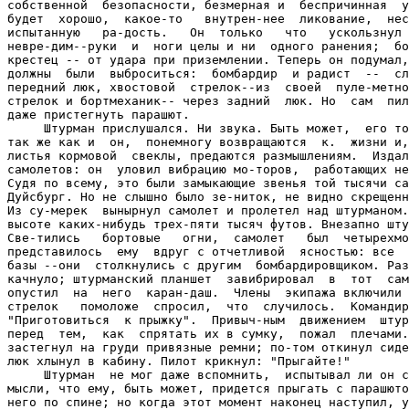
собственной  безопасности, безмерная и  беспричинная  у
будет  хорошо,  какое-то   внутрен-нее  ликование,  нес
испытанную   ра-дость.   Он  только   что   ускользнул 
невре-дим--руки  и  ноги целы и ни  одного ранения;  бо
крестец -- от удара при приземлении. Теперь он подумал,
должны  были  выброситься:  бомбардир  и радист  --  сл
передний люк, хвостовой  стрелок--из  своей  пуле-метно
стрелок и бортмеханик-- через задний  люк. Но  сам  пил
даже пристегнуть парашют.

     Штурман прислушался. Ни звука. Быть может,  его то
так же как и  он,  понемногу возвращаются  к.  жизни и,
листья кормовой  свеклы, предаются размышлениям.  Издал
самолетов: он  уловил вибрацию мо-торов,  работающих не
Судя по всему, это были замыкающие звенья той тысячи са
Дуйсбург. Но не слышно было зе-ниток, не видно скрещенн
Из су-мерек  вынырнул самолет и пролетел над штурманом.
высоте каких-нибудь трех-пяти тысяч футов. Внезапно шту
Све-тились   бортовые   огни,  самолет   был  четырехмо
представилось  ему  вдруг с отчетливой  ясностью: все  
базы --они  столкнулись с другим  бомбардировщиком. Раз
качнуло; штурманский планшет  завибрировал  в  тот  сам
опустил  на  него  каран-даш.  Члены  экипажа включили 
стрелок   помоложе  спросил,  что  случилось.  Командир
"Приготовиться  к прыжку".  Привыч-ным  движением  штур
перед  тем,  как  спрятать их в сумку,  пожал  плечами.
застегнул на груди привязные ремни; по-том откинул сиде
люк хлынул в кабину. Пилот крикнул: "Прыгайте!"

     Штурман  не мог даже вспомнить,  испытывал ли он с
мысли, что ему, быть может, придется прыгать с парашюто
него по спине; но когда этот момент наконец наступил, у