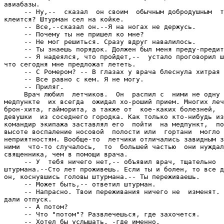
авиабазы.

     -- Ну,--  сказал  он своим  обычным добродушным  т
клеится? Штурман сел на койке.

     -- Все,--сказал он.--Я на ногах не держусь.

     -- Почему ты не пришел ко мне?

     -- Не мог решиться. Сразу вдруг навалилось.

     -- Ты знаешь порядок. Должен был меня преду-предит
     -- Я надеялся, что пройдет,--  устало проговорил ш
что сегодня мне предложат лететь.

     -- С Ромером? -- В глазах у врача блеснула хитрая 
     -- Все равно с кем. Я не могу.

     -- Приляг.

     Врач любил  летчиков.  Он  распил с  ними не одну 
медпункте  их всегда  ожидал хо-роший прием. Многих леч
брон-хита, гайморита, а также от  кое-каких болезней,  
девушки  из соседнего городка. Как только кто-нибудь из
командир экипажа заставлял его  пойти  на медпункт,  по
высоте воспаление носовой  полости или  гортани  могло 
неприятностям. Вообще-то  летчики отличались завидным з
ними  что-то случалось,  то  большей частью  они нуждал
священника, чем в помощи врача.

     -- У  тебя ничего нет,-- объявил врач, тщательно  
штурмана.--Сто лет проживешь. Если ты и болен, то все д
он, коснувшись головы штурмана.-- Ты переживаешь.

     -- Может быть,-- ответил штурман.

     -- Напрасно. Твои переживания ничего не  изменят. 
дали отпуск.

     -- А потом?

     -- Что "потом"? Развлечешься, где захочется.

     -- Хотел бы услышать, -где именно.
