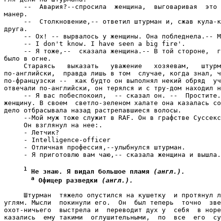
     --  Авария?--спросила  женщина,  выговаривая  это 
манер.

     --  Столкновение,-- ответил штурман и, сжав кула-к
друга.

     -- Ох! -- вырвалось у женщины. Она побледнела.-- М
     -- I don't know. I have seen a big fire'.

     -- Я тоже,--  сказала женщина.-- В той стороне,  г
было в огне.

     Стараясь   выказать   уважение   хозяевам,   штурм
по-английски,  правда лишь в том  случае, когда знал, ч
по-французски --  как будто он выполнял некий обряд  уч
отвечали по-английски, он терялся и с тру-дом находил н
     -- Я вас побеспокоил,  -- сказал он. --  Простите.
женщину. В своем  светло-зеленом халате она казалась со
дело отбрасывала назад растрепавшиеся волосы.

     --Мой муж тоже служит в RAF. Он в графстве Суссекс
     Он взглянул на нее:.

     - Летчик?

     - Intelligence-officer

     - Отличная профессия,--улыбнулся штурман.

     - Я приготовлю вам чаю,-- сказала женщина и вышла.

1
 Не знаю. Я видал большое пламя 
(англ.).
 а
 Офицер разведки 
(англ.).