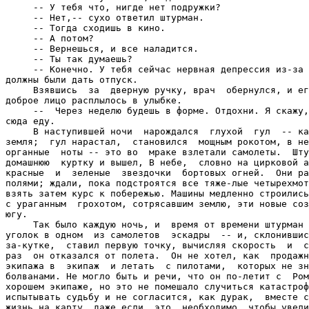
     -- У тебя что, нигде нет подружки?

     -- Нет,-- сухо ответил штурман.

     -- Тогда сходишь в кино.

     -- А потом?

     -- Вернешься, и все наладится.

     -- Ты так думаешь?

     -- Конечно. У тебя сейчас нервная депрессия из-за 
должны были дать отпуск.

     Взявшись  за  дверную ручку, врач  обернулся, и ег
доброе лицо расплылось в улыбке.

     --  Через неделю будешь в форме. Отдохни. Я скажу,
сюда еду.

     В наступившей ночи  нарождался  глухой  гул  -- ка
земля;  гул нарастал,  становился  мощным рокотом, в не
органные  ноты -- это во  мраке взлетали самолеты.  Шту
домашнюю  куртку и вышел, В небе,  словно на цирковой а
красные  и  зеленые  звездочки  бортовых огней.  Они ра
полями; ждали, пока подстроятся все тяже-лые четырехмот
взять затем курс к побережью. Машины медленно строились
с ураганным  грохотом, сотрясавшим землю, эти новые соз
югу.

     Так было каждую ночь, и  время от времени штурман 
уголок в одном  из самолетов  эскадры  -- и, склонившис
за-кутке,  ставил первую точку, вычисляя скорость  и  с
раз  он отказался от полета.  Он не хотел, как  продажн
экипажа в  экипаж  и летать  с пилотами,  которых не зн
болванами. Не могло быть и речи, что он по-летит с  Ром
хорошем экипаже, но это не помешало случиться катастроф
испытывать судьбу и не согласится, как дурак,  вместе с
жизнь на карту, даже если  это  необходимо, чтобы увели