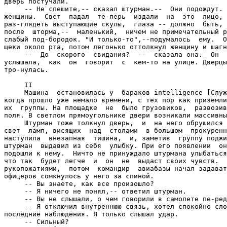
когда прошло уже немало времени, с тех пор как приземли
их  группы. На площадке  не  было грузовиков,  развозив
поля. В светлом прямоугольнике двери возникали массивны
     Штурман тоже толкнул дверь,  и  на него обрушился 
свет  ламп, висящих  над  столами  в большом  прокуренн
наступила  внезапная  тишина,  и, заметив  группу поджи
штурман  выдавил из себя  улыбку. При его появлении  он
подошли к нему.  Ничто не принуждало штурмана улыбаться
что так  будет легче  и  он  не  выдаст своих чувств.  
рукопожатиями,  потом  командир  авиабазы начал задават
офицеров сомкнулось у него за спиной.

     -- Вы знаете, как все произошло?

     -- Я ничего не понял,-- ответил штурман.

     -- Вы не слышали, о чем говорили в самолете пе-ред
     -- Я отключил внутреннюю связь, хотел спокойно сло
последние наблюдения. Я только слышал удар.

     -- Сильный?
