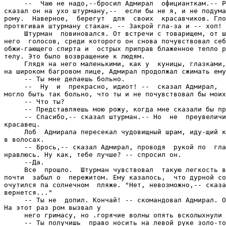
     --  Чаю не надо,--бросил Адмирал  официанткам.-- Р
сказал он на ухо штурману,--  если бы не я, и не подума
рому.  Наверное,  берегут  для  своих  красавчиков. Гло
протягивая штурману стакан. -- Закрой гла-за и -- хоп! 
     Штурман  повиновался. От встречи с товарищем, от ш
него  голосов, среди которого он снова почувствовал себ
обжи-гающего спирта и  острых приправ блаженное тепло р
телу. Это было возвращение к людям.

     Глядя на него маленькими, как у  куницы, глазками,
на широком багровом лице, Адмирал продолжал сжимать ему
     -- Ты мне делаешь больно.

     --  Ну  и  прекрасно, идиот! --  сказал Адмирал,  
могло быть так больно, что ты и не почувствовал бы моих
     -- Что ты?

     -- Представляешь мою рожу, когда мне сказали бы пр
     -- Спасибо,-- сказал штурман.-- Но  не  преувеличи
красавец.

     Лоб  Адмирала пересекал чудовищный шрам, иду-щий к
в волосах.

     -- Брось,-- сказал Адмирал, проводя  рукой по  гла
нравлюсь. Ну как, тебе лучше? -- спросил он.

     --Да.

     Все  прошло.  Штурман чувствовал  такую легкость в
почти  забыл о  пережитом. Ему казалось,  что дурной со
очутился па солнечном  пляже. "Нет, невозможно,-- сказа
вернется..."

     -- Ты не  допил. Кончай! -- скомандовал Адмирал. О
На этот раз ром вызвал у

     него гримасу, но .горячие волны опять всколыхнули 
     -- Ты получишь  право носить на левой руке золо-то