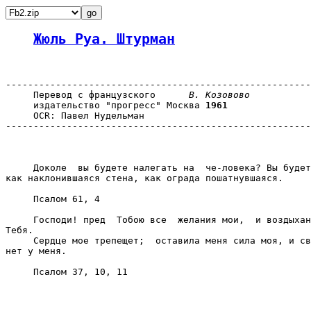
Жюль Руа. Штурман
-------------------------------------------------------
     Перевод с французского      
В. Козовово
     издательство "прогресс" Москва 
1961
     OCR: Павел Нудельман

-------------------------------------------------------
     Доколе  вы будете налегать на  че-ловека? Вы будет
как наклонившаяся стена, как ограда пошатнувшаяся.

     Псалом 61, 4

     Господи! пред  Тобою все  желания мои,  и воздыхан
Тебя.

     Сердце мое трепещет;  оставила меня сила моя, и св
нет у меня.

     Псалом 37, 10, 11
