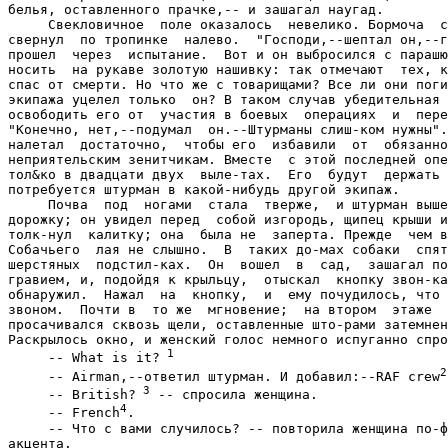
белья, оставленного прачке,-- и зашагал наугад.

     Свекловичное  поле оказалось  невелико. Бормоча  с
свернул  по тропинке  налево.  "Господи,--шептал он,--г
прошел  через  испытание.  Вот и он выбросился с парашю
носить  на рукаве золотую нашивку: так отмечают  тех, к
спас от смерти. Но что же с товарищами? Все ли они поги
экипажа уцелел только  он? В таком случав убедительная 
освободить его от  участия в боевых  операциях  и  пере
"Конечно, нет,--подумал  он.--Штурманы слиш-ком нужны".
налетал  достаточно,  чтобы его  избавили  от  обязанно
неприятельским зенитчикам. Вместе  с этой последней опе
тол&ко в двадцати двух  выле-тах.  Его  будут  держать 
потребуется штурман в какой-нибудь другой экипаж.

     Почва  под  ногами  стала  тверже,  и штурман выше
дорожку; он увидел перед  собой изгородь, щипец крыши и
толк-нул  калитку; она  была не  заперта. Прежде  чем в
Собачьего  лая не слышно.  В  таких до-мах собаки  спят
шерстяных  подстил-ках.  Он  вошел  в  сад,  зашагал по
гравием, и, подойдя к крыльцу,  отыскал  кнопку звон-ка
обнаружил.  Нажал  на  кнопку,  и  ему почудилось, что 
звоном.  Почти в  то же  мгновение;  на втором  этаже  
просачивался сквозь щели, оставленные што-рами затемнен
Раскрылось окно, и женский голос немного испуганно спро
 1
     -- What is it?
2
     -- Airman,--ответил штурман. И добавил:--RAF crew
 3
     -- British?
 -- спросила женщина.

4
     -- French
.

     -- Что с вами случилось? -- повторила женщина по-ф
акцента.
