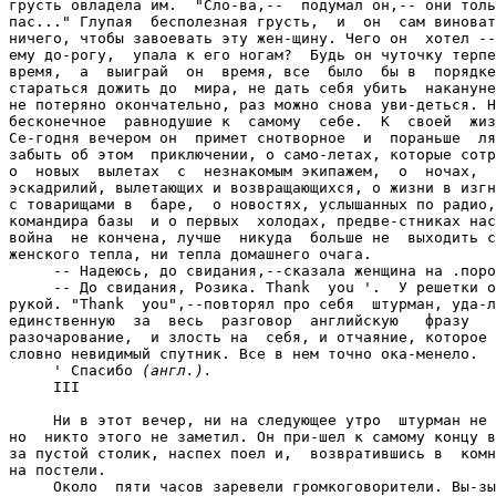
грусть овладела им.  "Сло-ва,--  подумал он,-- они толь
пас..." Глупая  бесполезная грусть,  и  он  сам виноват
ничего, чтобы завоевать эту жен-щину. Чего он  хотел --
ему до-рогу,  упала к его ногам?  Будь он чуточку терпе
время,  а  выиграй  он  время, все  было  бы в  порядке
стараться дожить до  мира, не дать себя убить  накануне
не потеряно окончательно, раз можно снова уви-деться. Н
бесконечное  равнодушие к  самому  себе.  К  своей  жиз
Се-годня вечером он  примет снотворное  и  пораньше  ля
забыть об этом  приключении, о само-летах, которые сотр
о  новых  вылетах  с  незнакомым экипажем,  о  ночах,  
эскадрилий, вылетающих и возвращающихся, о жизни в изгн
с товарищами в  баре,  о новостях, услышанных по радио,
командира базы  и о первых  холодах, предве-стниках нас
война  не кончена, лучше  никуда  больше не  выходить с
женского тепла, ни тепла домашнего очага.

     -- Надеюсь, до свидания,--сказала женщина на .поро
     -- До свидания, Розика. Thank  you '.  У решетки о
рукой. "Thank  you",--повторял про себя  штурман, уда-л
единственную  за  весь  разговор  английскую   фразу   
разочарование,  и злость на  себя, и отчаяние, которое 
словно невидимый спутник. Все в нем точно ока-менело.

     ' Спасибо 
(англ.).
     III

     Ни в этот вечер, ни на следующее утро  штурман не 
но  никто этого не заметил. Он при-шел к самому концу в
за пустой столик, наспех поел и,  возвратившись в  комн
на постели.

     Около  пяти часов заревели громкоговорители. Вы-зы