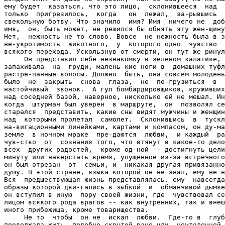
ему будет  казаться, что это лицо,  склонившееся  над  
только  пригрезилось,  когда   он  лежал,  за-рывшись  
свекольную ботву. Что значило  имя? Имя  ничего не  доб
имя
,
  он, быть может, не решился бы обнять эту жен-щину  с  такой нежностью.
Нет,  нежность не то слово. Вовсе  не нежность была в этом объятии, но дикая
не-укротимость  животного,  у  которого одно  чувство  сме-няет  другое  без
всякого перехода. Ускользнув от смерти, он тут же ринулся в жизнь.
     Он представил себе незнакомку в зеленом халатике, который она все время
запахивала  на  груди, малень-кие ноги в  домашних туфлях, ее  сонное  лицо,
растре-панные волосы. Должно  быть, она совсем молоденькая, и  ей так трудно
было  не  закрыть  снова  глаза,  не  по-грузиться  в  сон,  который нарушил
настойчивый  звонок.  А гул бомбардировщиков, круживших на небольшой  высоте
над соседней базой, наверное, нисколько ей не мешал. Иногда во время полета,
когда  штурман был уверен  в маршруте,  он  позволял себе  минутный отдых  и
старался  представить, какие сны видят мужчины и женщины  в спящих селениях,
над  которыми пролетал  самолет.  Склонившись  в  тусклом  свете над  своими
на-вигационными линейками, картами и компасом, он ду-мал о  том, что люди на
земле  в ночном мраке  пре-даются  любви,  и каждый  раз  испытывал  горькое
чув-ство  от  сознания того, что втянут в какое-то дело, которое лишает  его
всех  других радостей,  кроме од-ной -- достигнуть цели  точно в назначенную
минуту или наверстать время, упущенное из-за встречного вет-ра. Уже два года
он был отрезан  от  семьи, и  никакая другая привязанность не согревала  его
душу. В этой стране, языка которой он не знал, ему не на что было надеяться.
Вся  предшествующая жизнь представлялась. ему  навсегда  отошедшей  юностью,
образы которой дви-гались в зыбкой  и  обманчивой дымке сновидения. С войной
он вступил в иную  пору своей жизни, где  чувствовал себя беззащитным  перед
лицом всякого рода врагов -- как внутренних, так и внешних, и не было у него
иного прибежища, кроме товарищества.
     Не то  чтобы  он не  искал  любви.  Где-то в  глубине  его души  любовь
продолжала жить, подобно скрытой ране или  неутоленной жажде.  Порою мысль о
ней вы-зывала  у  него  вспышку  жестокой иронии или же  приступ меланхолии,
овладевшей им даже в полете. Но все попытки обрести любовь были напрасны. Он
не желал прибегать к тем  приемам, которыми пользова-лись товарищи, обольщая
девушек в барах  и добиваясь мимолетных свиданий,  где они пускали на  ветер
все, в  чем  штурман  видел смысл  встречи  мужчины и жен-щины. И все  же он
испытывал  неясное сожаление, словно упустил  что-то. Быть может,  все  дело
было  в  том, что он плохо знал английский язык?  Ведь как  бы правильно  ни
говорила по-французски эта женщи-на,  между  ними  всегда будет существовать
барьер --  трудность выразить  себя  так,  чтобы  понял  другой, и  старание
избежать различных словесных тонкостей.
     Он  помешал   угли,  еще   тлевшие  в  печке,  которую  вечером  обычно
растапливал  дневальный,  и  подбросил  в  нее  полный  совок.  Потом  вдруг
почувствовал страш-ную усталость  и, не раздеваясь,  растянулся на по-стели.
Тишина близящейся к утру  ночи сразу обсту-пила его, и он невольно застонал,
снова настигнутый мыслью  обо всем происшедшем.  Значит, он положил карандаш
на  столик в тот  самый момент,  когда само-лет затрещал. Он дернул  шторку,
отделявшую его  от пилота, и, хотя давно  был готов к этому, с тех  пор, как
посвятил  себя  профессии, которая  могла  привести толь-ко  к  одному  -- к
смерти, воскликнул одновременно со стрелком: "Что случилось?" И почти  в  то
же мгнове-ние  он повис  во мраке под  куполом  покачивающегося парашюта, он
скользил по свекловичному полю,  и не-знакомая женщина склонялась  над  ним.
"Вы  ранены?.."  Он  ощупывал  себя,  вставал  на  ноги и  сворачивал  купол
парашюта.  "Я  в полном  порядке,  но остальные погибли..."  Он показывал на
пламя,  озарявшее  гори-зонт, беззвучно  рыдал,  и  по щекам его, как  капли
дождя, струились слезы.

     Он и не думал, что ему выкажут столько внимания, Его без конца  угощали
пивом.  Товарищи  и  даже   ко-мандиры  эскадрилий  хлопали  его  по  плечу,
произно-сили  одни  и  те  же горячие поздравления,  а  губы  их  мучительно
кривились, и это было сильнее всяких слов.
     Да, он вернулся к ним  издалека. Говоря  точнее,  с  ру-бежа смерти,  и
каждый из них, видя его в живых, ис-пытывал изумление.
     Летчики  свыклись  со  смертельным  риском, но не с реальностью смерти.
Смерть  оставалась для них по-нятием  метафизическим.  Если  бы  они реально
предста-вили  ее себе, они  не смогли бы сдержать крик ужаса. Все они знали,
что, углубляясь  во мраке  неба в  распо-ложение врага, они могут быть сбиты
огнем  зениток  или истребителей. Они слышали о  столкновениях в воз-духе, а
иногда случались аварии  при  взлете: четырех-моторные самолеты, нагруженные
тысячами литров горючего,  врезались в купы деревьев, горели  и взрыва-.лись
вместе  с  бомбами.   Но   при  этом  смерть   ассоцииро-валась  с   простым
вычеркиванием из списка. Люди исчезали,  вот и все. Сначала номер самолета и
фами-лия командира целый вечер оставались на доске выле-тов, и  каждый,  кто
возвращался, бросал на них сочув-ственный и понимающий взгляд. Смерть -- это
для дру-гих.  Затем  имена  не вернувшихся исчезали  с  доски. Вольнонаемные
торопились   упаковать  их   вещи,  чтобы,  наклеив   этикетки,  отнести  на
специальный   склад.   Ка-кое-то  время   о   погибших  еще  помнили,  потом
каждо-дневные заботы одерживали верх, жизнь шла своим чередом. Жизнь? Только
идиоты могли  называть это  жизнью. Скорее это  было похоже на каторгу,  где
неви-димые  и  безжалостные  надсмотрщики  расправлялись с  провинившимися и
отстающими. Никто  из тех,  что  уже рухнули в пылающий костер, не вернулся,
но,  в конце  концов,  это, по-видимому,  было  не более ужасно, чем  вся их
жизнь.  Каждый  вечер  летчики  вскакивали  по  тревоге,  повинуясь  приказу
громкоговорителя,  ревущего в каждом бараке, и готовились к  полету.  В двух
слу-чаях из  трех вылет  отменялся из-за  погоды.  По  курсу  или над  целью
оказывались  слишком густые скопления облаков, подняться  на  большую высоту
самолеты не  могли  из-за своего груза,  а при плохой видимости  лег-ко было
врезаться в хвост передней машины.
     Штурман чуть было  не погиб при таком столкнове-нии. Он почти онемел от
ужаса. Он прыгнул с пара-шютом, а весь экипаж  его самолета  сгорел недалеко
от  аэродрома. Обломки дымились еще и на  следующий день. Среди обуглившихся
тел можно  было опознать только пилота, вцепившегося в штурвал, и хвостового
стрелка в его искореженной турели. Люди из специаль-ных команд положили их в
гробы и зарыли в землю после короткой церемонии, во время которой священ-ник
осенил  крестным  знамением   покрывающие  гробы  трехцветные  полотнища.  У
штурмана не хватило сил присутствовать па похоронах --происходящее имело для
него еще  сугубо личный смысл, и каждому хоте-лось расспросить его обо всем.
Но никто ни о чем не спрашивал.  Скорбное выражение губ заменяло разговор по
душам.
     На другой день штурман хотел было излиться Ад-миралу.
     -- Ладно,-- прервал его тот.-- Взгляни-ка сюда.-- II он показал на свой
шрам.--Воспоминания 