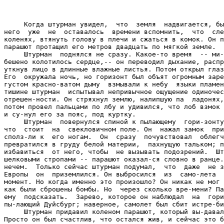
     Когда штурман увидел,  что  земля  надвигается, бы
него  уже  не  оставалось  времени вспомнить,  что  сле
коленях, втянуть голову в плечи и сжаться в комок. Он п
парашют протащил его метров двадцать по мягкой земле.

     Штурман  поднялся не сразу. Какое-то время  -- ми-
бешено колотилось сердце,-- он переводил дыхание, распр
уткнув лицо в длинные влажные листья. Потом открыл глаз
Его  окружала ночь, но горизонт был объят огромным заре
густом красно-ватом дыму  взмывали к небу  языки пламен
тишине штурман  испытывал непривычное ощущение одиночес
отрешен-ности. Он стряхнул землю, налипшую па  ладонях,
потом провел пальцами по лбу и удивился, что лоб взмок 
и су-нул его за пояс, под куртку.

     Штурман  повернулся спиной к пылающему  гори-зонту
что  стоит  на  свекловичном поле. Он  нажал замок  при
сполз-ли к  его ногам.  Он  сразу  почувствовал  облегч
превратился в груду белой материи,  пахнущую тальком; п
избавиться  от него, чтобы  не вызывать подозрений.  Шт
шелковыми стропами -- парашют оказал-ся словно в ранце.
нечем.  Только сейчас штурман подумал,  что  даже  не з
Европы  он  приземлился. Он выбросился  из  само-лета  
момент. Но когда именно это произошло? Он никак не мог 
как были сброшены бомбы. Но  через сколько вре-мени? Па
ему  подсказать.  Зарево, которое он наблюдал  на  гори
пы-лающий Дуйсбург; наверное, самолет был сбит истре-би
     Штурман придавил коленом парашют, который вы-давал
Просто он был счастлив, что остался жив, и сейчас это б