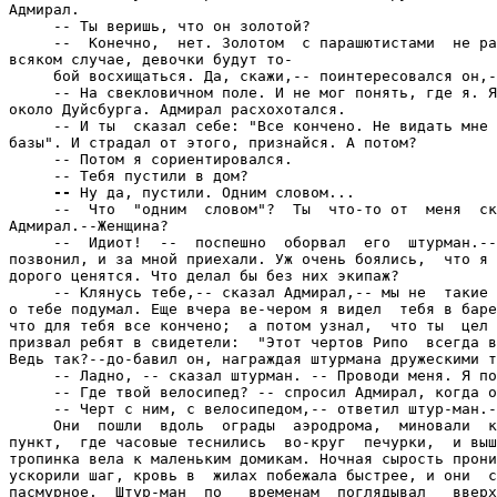
Адмирал.

     -- Ты веришь, что он золотой?

     --  Конечно,  нет. Золотом  с парашютистами  не ра
всяком случае, девочки будут то-

     бой восхищаться. Да, скажи,-- поинтересовался он,-
     -- На свекловичном поле. И не мог понять, где я. Я
около Дуйсбурга. Адмирал расхохотался.

     -- И ты  сказал себе: "Все кончено. Не видать мне 
базы". И страдал от этого, признайся. А потом?

     -- Потом я сориентировался.

     -- Тебя пустили в дом?

--
 Ну да, пустили. Одним словом...

     --  Что  "одним  словом"?  Ты  что-то от  меня  ск
Адмирал.--Женщина?

     --  Идиот!  --  поспешно  оборвал  его  штурман.--
позвонил, и за мной приехали. Уж очень боялись,  что я 
дорого ценятся. Что делал бы без них экипаж?

     -- Клянусь тебе,-- сказал Адмирал,-- мы не  такие 
о тебе подумал. Еще вчера ве-чером я видел  тебя в баре
что для тебя все кончено;  а потом узнал,  что ты  цел 
призвал ребят в свидетели:  "Этот чертов Рипо  всегда в
Ведь так?--до-бавил он, награждая штурмана дружескими т
     -- Ладно, -- сказал штурман. -- Проводи меня. Я по
     -- Где твой велосипед? -- спросил Адмирал, когда о
     -- Черт с ним, с велосипедом,-- ответил штур-ман.-
     Они  пошли  вдоль  ограды  аэродрома,  миновали  к
пункт,  где часовые теснились  во-круг  печурки,  и выш
тропинка вела к маленьким домикам. Ночная сырость прони
ускорили шаг, кровь в  жилах побежала быстрее, и они  с
пасмурное.  Штур-ман  по   временам  поглядывал   вверх