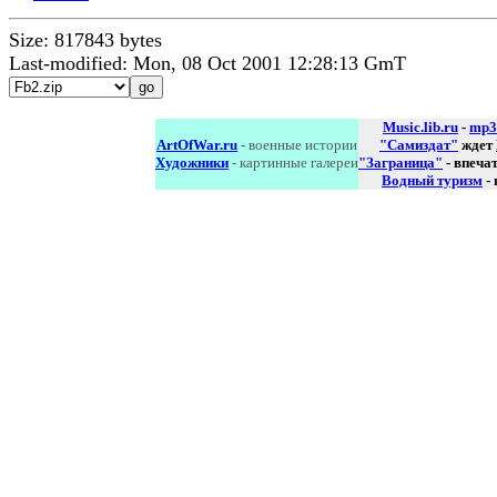
Size: 817843 bytes
Last-modified: Mon, 08 Oct 2001 12:28:13 GmT
Music.lib.ru
-
mp3
ArtOfWar.ru
- военные истории
"Самиздат"
ждет
Художники
- картинные галереи
"Заграница"
- впеча
Водный туризм
-