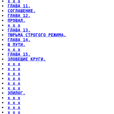
x x x
ГЛАВА 11.
СОГЛАШЕНИЕ.
ГЛАВА 12.
ПРОВАЛ.
x x x
ГЛАВА 13.
ТЮРЬМА СТРОГОГО РЕЖИМА.
ГЛАВА 14.
В ПУТИ.
x x x
ГЛАВА 15.
ЗЛОВЕЩИЕ КРУГИ.
x x x
x x x
x x x
x x x
x x x
x x x
ЭПИЛОГ.
x x x
x x x
x x x
x x x