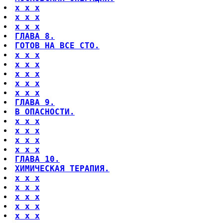
x x x
x x x
x x x
ГЛАВА 8.
ГОТОВ НА ВСЕ СТО.
x x x
x x x
x x x
x x x
x x x
ГЛАВА 9.
В ОПАСНОСТИ.
x x x
x x x
x x x
x x x
ГЛАВА 10.
ХИМИЧЕСКАЯ ТЕРАПИЯ.
x x x
x x x
x x x
x x x
x x x