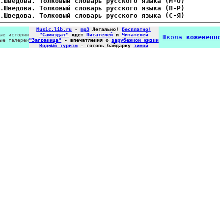
.Шведова. Толковый словарь русского языка (М-О)
.Шведова. Толковый словарь русского языка (П-Р)
.Шведова. Толковый словарь русского языка (С-Я)
Music.lib.ru
-
mp3
Легально!
Бесплатно!
ые истории
"Самиздат"
ждет
Писателей
и
Читателей
Школа
кожевенн
ые галереи
"Заграница"
- впечатления о
зарубежной жизни
Водный туризм
- готовь байдарку
зимой