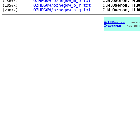
OZHEGOW/ozhegow_m_o.txt
С.И.Ожегов, Н.Ю
(1366k)
OZHEGOW/ozhegow_p_r.txt
С.И.Ожегов, Н.Ю
(1856k)
OZHEGOW/ozhegow_s_q.txt
С.И.Ожегов, Н.Ю
(2083k)
ArtOfWar.ru
- военн
Художники
- картинн