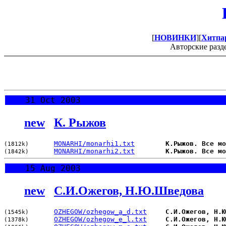
[
НОВИНКИ
][
Хитпа
Авторские разд
31 Oct 2003
new
К. Рыжов
MONARHI/monarhi1.txt
К.Рыжов. Все мо
(1812k)
MONARHI/monarhi2.txt
К.Рыжов. Все мо
(1842k)
15 Aug 2003
new
С.И.Ожегов, Н.Ю.Шведова
OZHEGOW/ozhegow_a_d.txt
С.И.Ожегов, Н.Ю
(1545k)
OZHEGOW/ozhegow_e_l.txt
С.И.Ожегов, Н.Ю
(1378k)