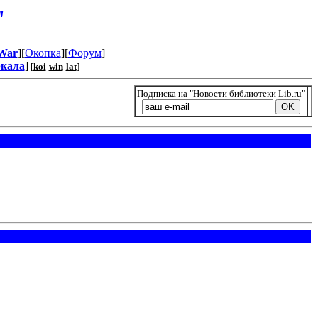
"
War
][
Окопка
][
Форум
]
ркала
]
[
koi
-
win
-
lat
]
Подписка на "Новости библиотеки Lib.ru"