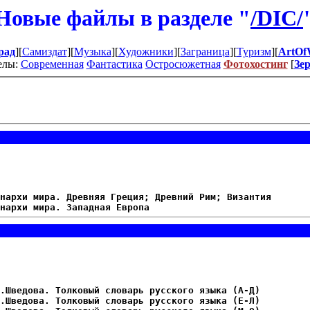
Новые файлы в разделе "
/DIC/
рад
][
Самиздат
][
Музыка
][
Художники
][
Заграница
][
Туризм
][
ArtOf
елы:
Современная
Фантастика
Остросюжетная
Фотохостинг
[
Зе
нархи мира. Древняя Греция; Древний Рим; Византия
нархи мира. Западная Европа
.Шведова. Толковый словарь русского языка (А-Д)
.Шведова. Толковый словарь русского языка (Е-Л)