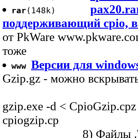
pax20.ra
rar
(148k)
поддерживающий cpio, в
от PkWare www.pkware.com
тоже
Версии для window
www
Gzip.gz - можно вскрыва
gzip.exe -d < CpioGzip.cpz
cpiogzip.cp
8) Файлы 