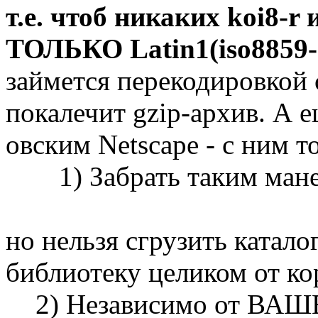
т.е. чтоб никаких koi8-r и
ТОЛЬКО Latin1(iso8859-
займется перекодировкой 
покалечит gzip-архив. А е
овским Netscape - с ним т
1) Забрать таким ман
но нельзя сгрузить катало
библиотеку целиком от ко
2) Независимо от ВАШЕ