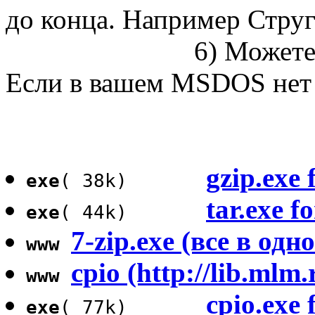
до конца. Например Стру
6) Можете
Если в вашем MSDOS нет 
gzip.exe
exe
( 38k)
tar.exe 
exe
( 44k)
7-zip.exe (все в одн
www
cpio (http://lib.mlm.
www
cpio.exe
exe
( 77k)