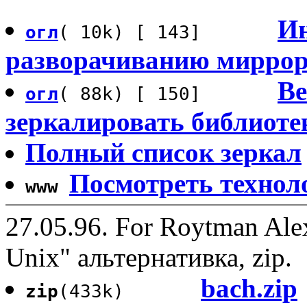
Ин
огл
( 10k) [ 143]
разворачиванию миррор
Ве
огл
( 88k) [ 150]
зеркалировать библиоте
Полный список зеркал
Посмотреть техноло
www
27.05.96. For Roytman Ale
Unix" альтернативка, zip.
bach.zip
zip
(433k)