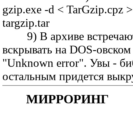
gzip.exe -d < TarGzip.cpz > 
targzip.tar
9) В архиве встречаю
вскрывать на DOS-овском 
"Unknown error". Увы - би
остальным придется выкру
МИРРОРИНГ