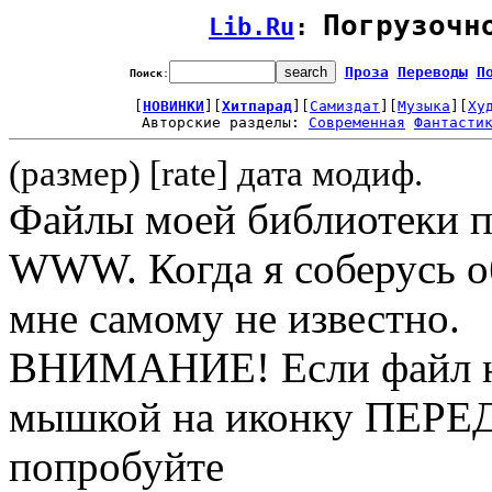
Погрузочн
Lib.Ru
: 
Проза
Переводы
П
Поиск
:
[
НОВИНКИ
][
Хитпарад
][
Самиздат
][
Музыка
][
Ху
Авторские разделы: 
Современная
Фантасти
(размер) [rate] дата модиф.
Файлы моей библиотеки 
WWW. Когда я соберусь об
мне самому не известно.
ВНИМАНИЕ! Если файл не
мышкой на иконку ПЕРЕД
попробуйте