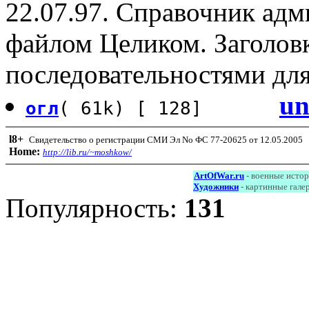
22.07.97. Справочник адм
файлом Целиком. Заголов
последовательностями для
un
огл
( 61k) [ 128]
l8
+
Свидетельство о регистрации СМИ Эл No ФС 77-20625 от 12.05.2005
Home:
http://lib.ru/~moshkow/
ArtOfWar.ru
- военные исто
Художники
- картинные гале
Популярность:
131