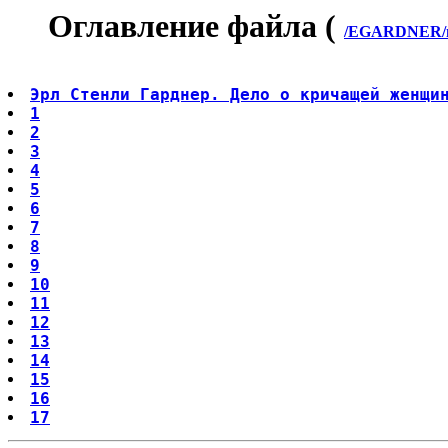
Оглавление файла (
/EGARDNER/m
Эрл Стенли Гарднер. Дело о кричащей женщи
1
2
3
4
5
6
7
8
9
10
11
12
13
14
15
16
17