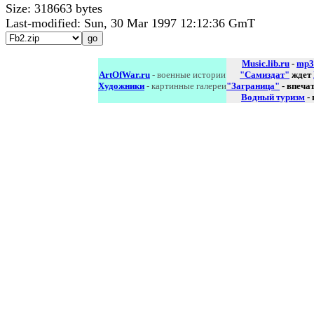
Size: 318663 bytes
Last-modified: Sun, 30 Mar 1997 12:12:36 GmT
Music.lib.ru
-
mp3
ArtOfWar.ru
- военные истории
"Самиздат"
ждет
Художники
- картинные галереи
"Заграница"
- впеча
Водный туризм
-