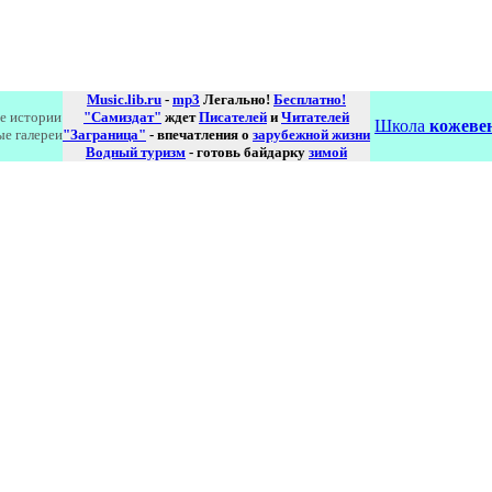
Music.lib.ru
-
mp3
Легально!
Бесплатно!
е истории
"Самиздат"
ждет
Писателей
и
Читателей
Школа
кожевен
ые галереи
"Заграница"
- впечатления о
зарубежной жизни
Водный туризм
- готовь байдарку
зимой