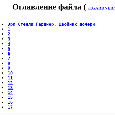
Оглавление файла (
/EGARDNER/m
Эрл Стенли Гарднер. Двойник дочери
1
2
3
4
5
6
7
8
9
10
11
12
13
14
15
16
17