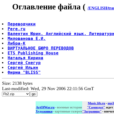
Оглавление файла (
/ENGLISH/trans
Переводчики
Pere.ru
Валентин Юрин. Английский язык. Литератур
Милованова Е.И.
Либра-К
ВИРТУАЛЬНОЕ БЮРО ПЕРЕВОДОВ
ETS Publishing House
Наталья Кирина
Сергей Снегур
Сергей Ильин
Фирма "BLISS"
Size: 2138 bytes
Last-modified: Wed, 29 Nov 2006 22:11:56 GmT
Music.lib.ru
-
mp3
ArtOfWar.ru
- военные истории
"Самиздат"
ждет
Художники
- картинные галереи
"Заграница"
- впеча