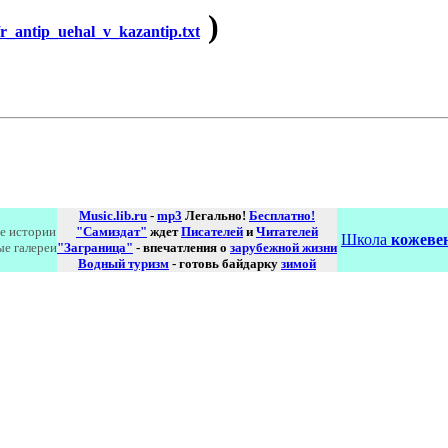
)
antip_uehal_v_kazantip.txt
Music.lib.ru
-
mp3
Легально!
Бесплатно!
е истории
"Самиздат"
ждет
Писателей
и
Читателей
Школа
кожевен
ые галереи
"Заграница"
- впечатления о
зарубежной жизни
Водный туризм
- готовь байдарку
зимой