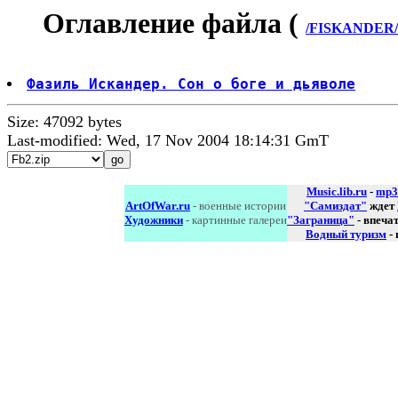
Оглавление файла (
/FISKANDER/r_
Фазиль Искандер. Сон о боге и дьяволе
Size: 47092 bytes
Last-modified: Wed, 17 Nov 2004 18:14:31 GmT
Music.lib.ru
-
mp3
ArtOfWar.ru
- военные истории
"Самиздат"
ждет
Художники
- картинные галереи
"Заграница"
- впеча
Водный туризм
-