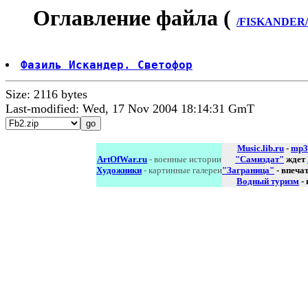
Оглавление файла (
/FISKANDER/r_
Фазиль Искандер. Светофор
Size: 2116 bytes
Last-modified: Wed, 17 Nov 2004 18:14:31 GmT
Music.lib.ru
-
mp3
ArtOfWar.ru
- военные истории
"Самиздат"
ждет
Художники
- картинные галереи
"Заграница"
- впеча
Водный туризм
-