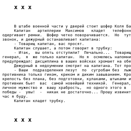
x x x
     В штабе военной части у дверей стоит шофер Коля Ба
     Капитан   артиллерии  Максимов   кладет   телефонн
одергивает ремни.  Шофер четко поворачивается.  Но  тут
звонок, и дежурный останавливает капитана:

     - Товарищ капитан, вас просят.

     Капитан слушает, а потом говорит в трубку:

     - Итак,  вы опять отступили?  Печально...  Товарищ
генерал,  я  же только капитан.  Но я  осмелюсь напомни
предупреждал: дисциплина в ваших войсках хромает на обе
     Дежурный в недоумении смотрит на капитана. Тот про
     - Ваши  подразделения лезут  по  сугробам без  лыж
противника только гиком, криком и диким завыванием. Кро
крепость без плана, без подготовки, кулаками, штыками и
противник бьет  вас  самой новейшей техникой.  Генерал,
личное мужество и  вашу храбрость,  но одного этого в  
победы -  увы!  -  никак не достаточно... Прошу извинит
час я буду.

     Капитан кладет трубку.

x x x