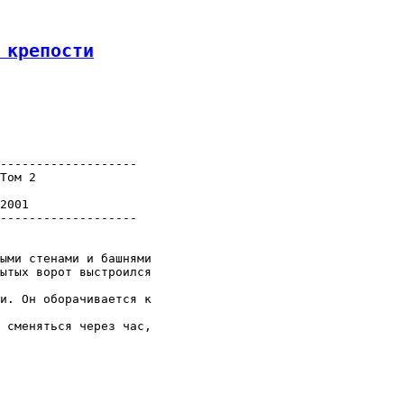
 крепости
-------------------

Том 2

2001

-------------------

ыми стенами и башнями

ытых ворот выстроился

и. Он оборачивается к

 сменяться через час,
