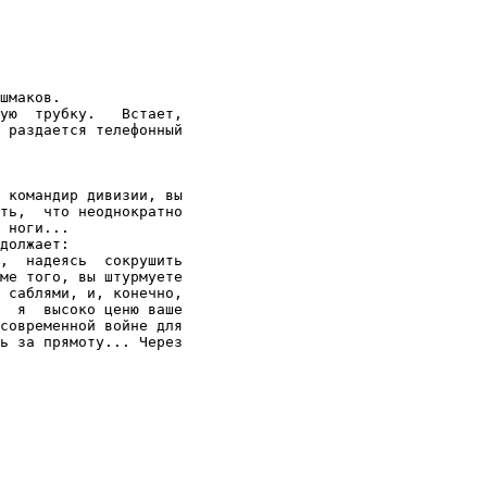
шмаков.

ую  трубку.   Встает,

 раздается телефонный

 командир дивизии, вы

ть,  что неоднократно

 ноги...

должает:

,  надеясь  сокрушить

ме того, вы штурмуете

 саблями, и, конечно,

  я  высоко ценю ваше

современной войне для

ь за прямоту... Через
