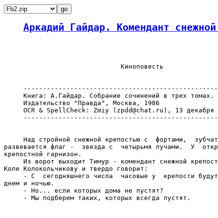
Аркадий Гайдар. Комендант снежной
                              Киноповесть

     --------------------------------------------------
     Книга: А.Гайдар. Собрание сочинений в трех томах. 
     Издательство "Правда", Москва, 1986

     OCR & SpellCheck: Zmiy (zpdd@chat.ru), 13 декабря 
     --------------------------------------------------
     Над стройной снежной крепостью с  фортами,  зубчат
развевается флаг -  звезда с  четырьмя лучами.  У  откр
крепостной гарнизон.

     Из ворот выходит Тимур - комендант снежной крепост
Коле Колокольчикову и твердо говорит:

     - С  сегодняшнего числа  часовые у  крепости будут
днем и ночью.

     - Но... если которых дома не пустят?

     - Мы подберем таких, которых всегда пустят.
