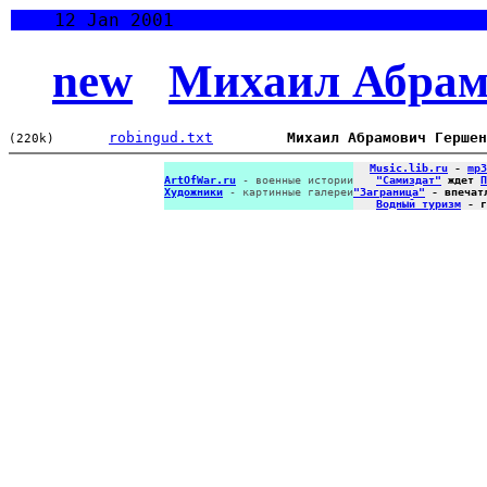
12 Jan 2001
new
Михаил Абрам
robingud.txt
Михаил Абрамович Гершен
(220k)
Music.lib.ru
-
mp3
ArtOfWar.ru
- военные истории
"Самиздат"
ждет
П
Художники
- картинные галереи
"Заграница"
- впечат
Водный туризм
- г