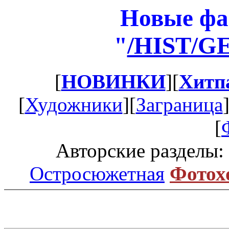
Новые фа
"
/HIST/G
[
НОВИНКИ
][
Хитп
[
Художники
][
Заграница
[
Авторские разделы:
Остросюжетная
Фотох