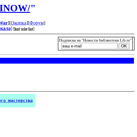
WINOW/
"
War
][
Окопка
][
Форум
]
ркала
]
[
koi
-
win
-
lat
]
Подписка на "Новости библиотеки Lib.ru"
ого мастерства