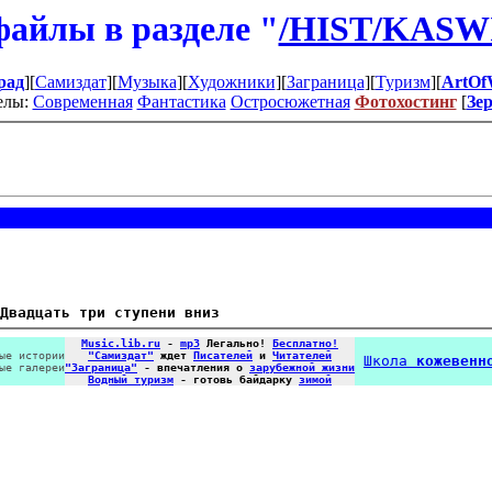
айлы в разделе "
/HIST/KAS
рад
][
Самиздат
][
Музыка
][
Художники
][
Заграница
][
Туризм
][
ArtOf
елы:
Современная
Фантастика
Остросюжетная
Фотохостинг
[
Зе
Двадцать три ступени вниз
Music.lib.ru
-
mp3
Легально!
Бесплатно!
ые истории
"Самиздат"
ждет
Писателей
и
Читателей
Школа
кожевенн
ые галереи
"Заграница"
- впечатления о
зарубежной жизни
Водный туризм
- готовь байдарку
зимой