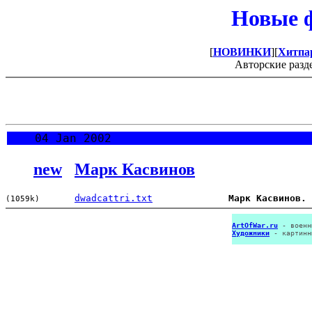
Новые ф
[
НОВИНКИ
][
Хитпа
Авторские разд
04 Jan 2002
new
Марк Касвинов
dwadcattri.txt
Марк Касвинов. 
(1059k)
ArtOfWar.ru
- военн
Художники
- картинн