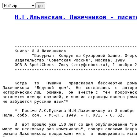
H.Г.Ильинская. Лажечников - писат
     --------------------------------------------------
     Книга: И.И.Лажечников.

            "Басурман. Колдун на Сухаревой башне. Очерк
     Издательство "Советская Россия", Москва, 1989

     OCR & SpellCheck: Zmiy (zmiy@inbox.ru), 1 ноября 2
     --------------------------------------------------
     Когда   то   Пушкин   предсказал  бессмертие  рома
Лажечникова  "Ледяной  дом".  Не  соглашаясь  с  авторо
исторических лиц  романа,  он  вместе с  тем  пророческ
останется всегда поэзией, и многие страницы вашего рома
не забудется русский язык"*

     ______________

     *  Письмо А.С.Пушкина И.И.Лажечникову от 3 ноября 
Полн. собр. соч. - M.-Л., 1949. - Т. XVI. - С. 62.

     И  вот прошло уже 150 лет со дня опубликования "Ле
мире по нескольку раз изменилось", говоря словами Некра
романы Лажечникова продолжают жить  и  выдерживать испы