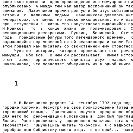
советское время ни  одно произведение его мемуарного ци
опубликовано. А между тем как автор воспоминаний он так
внимания.  Лажечников прожил долгую и богатую событиями
встречи  с  великими  людьми.  Лажечникову довелось жит
императорах; он помнил не только николаевские, но и пав
при  вступлении в  жизнь его напутствовал выдающийся пр
Н.Новиков,  то  в  конце  жизни  он  полемизировал с  С
революционными демократами.  Пушкин,  Белинский,  Отече
года,  грандиозные фигуры того легендарного времени,  К
задыхающийся под железной пятой реакционера и ханжи Маг
этом поведал нам писатель со свойственной ему страстнос
     Чувство  истории,  которое  пронизывает его  роман
мемуары,  ибо все,  о чем он рассказывает,  имеет истор
этом   залог  органического  единства  двух  главных  ж
Лажечникова, что позволяет объединить их в одной книге.

1
     И.И.Лажечников родился 14  сентября 1792 года под 
городке Коломне. Несмотря на свое происхождение (отец е
торговавший солью),  Лажечников получил  прекрасное обр
для него по  рекомендации Н.Новикова в  дом был приглаш
Болье.  Рано проявилась у  одаренного мальчика тяга к ч
творчеству:  "Выучившись читать по-русски, я с жадность
перебрал всю библиотеку моего отца,  в которой...  наше