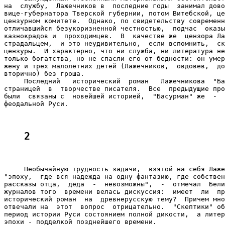
на  службу,  Лажечников в  последние годы  занимал дово
вице-губернатора Тверской губернии, потом Витебской, це
цензурном комитете.  Однако, по свидетельству современн
отличавшийся безукоризненной честностью,  подчас  оказы
казнокрадов и  проходимцев.  В  качестве же  цензора Ла
страдальцем,  и это неудивительно,  если вспомнить,  ск
цензуры.  И характерно, что ни служба, ни литература не
только богатства, но не спасли его от бедности: он умер
жену и трех малолетних детей (Лажечников,  овдовев,  до
вторично) без гроша.

     Последний   исторический  роман   Лажечникова  "Ба
страницей  в  творчестве писателя.  Все  предыдущие про
были  связаны с  новейшей историей,  "Басурман" же  -  
феодальной Руси.

2