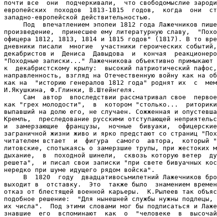
почти все  они  подчеркивали,  что свободомыслие зароди
европейских  походов  1813-1815  годов,  когда  они  ст
западно-европейской действительностью.

     Под  впечатлением эпопеи 1812 года Лажечников пише
произведение,  принесшее ему литературную славу,  "Похо
офицера 1812, 1813, 1814 и 1815 годов" (1817). В то вре
дневники писали  многие  участники героических событий,
декабристов и  Дениса  Давыдова  и  кончая  реакционеро
"Походные записки..." Лажечникова объективно примыкают 
к  декабристскому крылу:  высокий патриотический пафос,
направленность, взгляд на Отечественную войну как на об
как на  "историю генералов 1812 года" роднят их  с  мем
И.Якушкина, Ф.Глинки, В.Штейнгеля.

     Сам  автор  впоследствии рассматривал свое  первое
как "грех молодости",  в  котором "столько...  риторики
выпавший на долю его, не случаен. Сожженная и опустевша
Кремль,  преследование русскими отступающей неприятельс
и  замерзающие  французы,  ночные  бивуаки,  офицерские
заграничной жизни живо и ярко предстают со страниц "Пох
читателем встает  и  фигура  самого  автора,  который "
литовские, спотыкаясь о замерзшие трупы, при жестоких м
дыхание,  в  походной шинели,  сквозь которую ветер  ду
решета",  и писал свои записки "при свете бивуачных кос
нередко при шуме идущего рядом войска".

     В  1820  году  двадцативосьмилетний Лажечников бро
выходит в  отставку.  Это  также было  знамением времен
отказ от блестящей военной карьеры.  К.Рылеев так объяс
подобное решение:  "Для нынешней службы нужны подлецы, 
их числа".  Под этими словами мог бы подписаться и Лаже
знавшие  его  вспоминают  как  о  "человеке  в  высочай