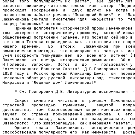
более  того  популярность их  растет,  еще  десять лет 
известен  широкому читателю только  как  автор  "Ледяно
происходит  воскрешение  и   двух  других  не  когда  з
основательно забытых романов "Последний Новик"  и  "Бас
Лажечникова считали  писателем "для  юношества" то  теп
разряд "взрослых" авторов.

     Причина долголетия исторической прозы Лажечникова 
том  интересе к  историческому прошлому,  который испыт
общественных потрясений "Блажен, кто посетил сей мир в 
эти слова Тютчева справедливы как в отношении его совре
нашего  времени.   Во   вторых,   Лажечников  при  всей
романтического метода,  что приводило за  частую к  ист
умел воскресить "минувший век  во  всей его  истине" (П
Лажечников  из  плеяды  исторических романистов  30-х  
H.Полевой,  Загоскин,  Зотов  и  др.  -  пользовался у 
"отечественного Вальтера Скотта"  Д.В.Григорович вспоми
1858 году в  Россию приехал Александр Дюма,  он  переве
несколько образцов русской  литературы ряд  стихотворен
Некрасова и "Ледяной дом" Лажечникова!*

     ______________

     * См. Григорович Д.В. Литературные воспоминания. -
     Секрет  симпатии  читателя  к  романам  Лажечников
страстной   проповедью   гуманизма,    защитой    попра
достоинства,  тем  безоговорочным неприятием всех видов
звучат  со  страниц  произведений Лажечникова.  О  его 
полтора  века  назад,  как  это  ни  парадоксально,  мо
Вяземского: "Это животрепещуще, как вчерашняя газета".

     Однако   слава   Лажечникова,   исторического  ром
способствовала популярности его  как мемуариста.  Доста