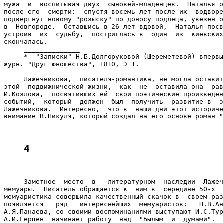
мужа  и  воспитывая двух  сыновей-младенцев.  Наталья о
после его  смерти:  спустя восемь лет после их  водворе
подвергнут новому "розыску" по доносу подлеца, увезен о
в  Новгороде.  Оставшись в 26 лет вдовой,  Наталья посв
устроив  их  судьбу,  постриглась в  один  из  киевских
скончалась.

     ______________

     *  "Записки" Н.Б.Долгоруковой (Шереметевой) впервы
журн. "Друг юношества", 1810, Э 1.

     Лажечникова,  писателя-романтика, не могла оставит
этой  подвижнической жизни,  как  не  оставила она  рав
И.Козлова,  посвятивших ей  свои поэтические произведен
событий,  который  должен  был  получить  развитие в  э
Лажечникова.  Интересно,  что в  наши дни этот историче
внимание В.Пикуля, который создал на его основе роман "
4