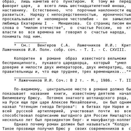
образ,  лишь наметив его  пунктиром.  К  тому же  перед
фаворит царя,  а  всего лишь шестнадцатилетний юноша,  
наставнику.  Естественно,  что  порочные наклонности ещ
развиться.  Наряду с непосредственностью,  ироничностью
проскальзывает и  непомерное честолюбие -  он  замыслил
любимца Екатерины I  -  Меншикова.  Со страниц писем юн
слова о  "милом отечестве",  о  счастье России,  но  кт
власти во  все времена не  говорил о  счастье народа,  
понимать под ним.

     ______________

     *  См.:   Венгеров  С.А.   Лажечников  И.И.:  Крит
Лажечников И.И. Полн. собр. соч. - Т. I. - С. CXVIII.

     Колоритен  в  романе  образ  известного вельможи  
беспринципного,  лукавого царедворца,  который  "умел  
доверие и милости двух императоров, двух императриц, од
правительницы и, что еще труднее, трех временщиков..."*

     ______________

     * Лажечников И.И. Соч.: В 2 т. - М., 1986. - Т. II
     По-видимому,  центральное место в романе должно бы
показывает  название  книги,  известному деятелю  начал
Вилимовичу Брюсу.  Потомок знатного шотландского рода, 
на Руси еще при царе Алексее Михайловиче,  он был одним
назвал "птенцом гнезда Петрова":  в битвах при Нарве и 
всей  русской  артиллерией,  участвовал  почти  во  все
способствовал подписанию выгодного для России Ништадтск
несколько лет был президентом берг- и мануфактур-коллег
     Однако почему роман должен был называться "Колдун 
Такое прозвище получил Брюс у  своих современников в  с