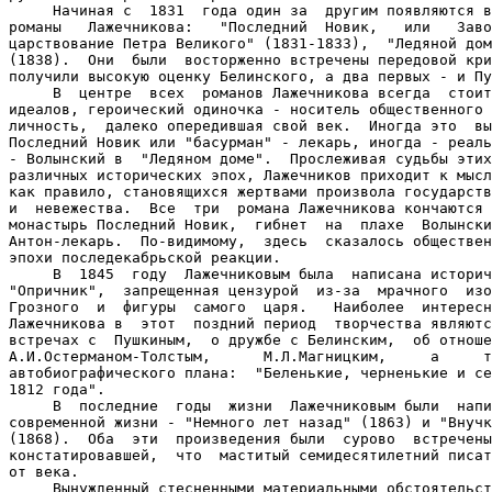
     Начиная с  1831  года один за  другим появляются в
романы   Лажечникова:   "Последний  Новик,   или   Заво
царствование Петра Великого" (1831-1833),  "Ледяной дом
(1838).  Они  были  восторженно встречены передовой кри
получили высокую оценку Белинского, а два первых - и Пу
     В  центре  всех  романов Лажечникова всегда  стоит
идеалов, героический одиночка - носитель общественного 
личность,  далеко опередившая свой век.  Иногда это  вы
Последний Новик или "басурман" - лекарь, иногда - реаль
- Волынский в  "Ледяном доме".  Прослеживая судьбы этих
различных исторических эпох, Лажечников приходит к мысл
как правило, становящихся жертвами произвола государств
и  невежества.  Все  три  романа Лажечникова кончаются 
монастырь Последний Новик,  гибнет  на  плахе  Волынски
Антон-лекарь.  По-видимому,  здесь  сказалось обществен
эпохи последекабрьской реакции.

     В  1845  году  Лажечниковым была  написана историч
"Опричник",  запрещенная цензурой  из-за  мрачного  изо
Грозного  и  фигуры  самого  царя.   Наиболее  интересн
Лажечникова в  этот  поздний период  творчества являютс
встречах с  Пушкиным,  о дружбе с Белинским,  об отноше
А.И.Остерманом-Толстым,      М.Л.Магницким,     а     т
автобиографического плана:  "Беленькие, черненькие и се
1812 года".

     В  последние  годы  жизни  Лажечниковым были  напи
современной жизни - "Немного лет назад" (1863) и "Внучк
(1868).  Оба  эти  произведения были  сурово  встречены
констатировавшей,  что  маститый семидесятилетний писат
от века.

     Вынужденный стесненными материальными обстоятельст