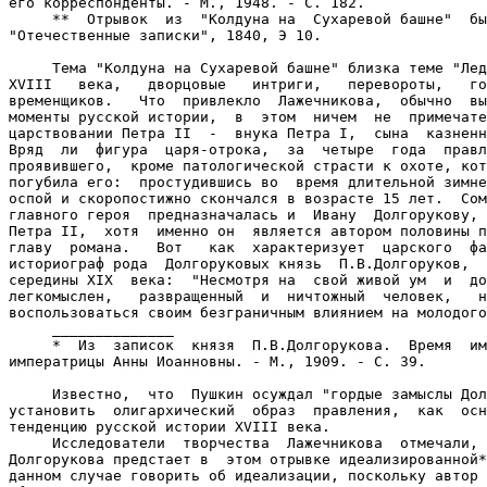
его корреспонденты. - М., 1948. - С. 182.

     **  Отрывок  из  "Колдуна на  Сухаревой башне"  бы
"Отечественные записки", 1840, Э 10.

     Тема "Колдуна на Сухаревой башне" близка теме "Лед
XVIII   века,   дворцовые   интриги,   перевороты,   го
временщиков.   Что  привлекло  Лажечникова,  обычно  вы
моменты русской истории,  в  этом  ничем  не  примечате
царствовании Петра II  -  внука Петра I,  сына  казненн
Вряд  ли  фигура  царя-отрока,  за  четыре  года  правл
проявившего,  кроме патологической страсти к охоте, кот
погубила его:  простудившись во  время длительной зимне
оспой и скоропостижно скончался в возрасте 15 лет.  Сом
главного героя  предназначалась и  Ивану  Долгорукову, 
Петра II,  хотя  именно он  является автором половины п
главу  романа.   Вот   как  характеризует  царского  фа
историограф рода  Долгоруковых князь  П.В.Долгоруков,  
середины XIX  века:  "Несмотря на  свой живой ум  и  до
легкомыслен,   развращенный  и  ничтожный  человек,   н
воспользоваться своим безграничным влиянием на молодого
     ______________

     *  Из  записок  князя  П.В.Долгорукова.  Время  им
императрицы Анны Иоанновны. - М., 1909. - С. 39.

     Известно,  что  Пушкин осуждал "гордые замыслы Дол
установить  олигархический  образ  правления,  как  осн
тенденцию русской истории XVIII века.

     Исследователи  творчества  Лажечникова  отмечали, 
Долгорукова предстает в  этом отрывке идеализированной*
данном случае говорить об идеализации, поскольку автор 