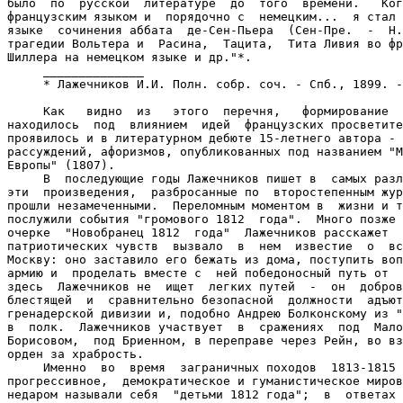
было  по  русской  литературе  до  того  времени.   Ког
французским языком и  порядочно с  немецким...  я стал 
языке  сочинения аббата  де-Сен-Пьера  (Сен-Пре.  -  Н.
трагедии Вольтера и  Расина,  Тацита,  Тита Ливия во фр
Шиллера на немецком языке и др."*.

     ______________

     * Лажечников И.И. Полн. собр. соч. - Спб., 1899. -
     Как   видно  из   этого  перечня,   формирование  
находилось  под  влиянием  идей  французских просветите
проявилось и в литературном дебюте 15-летнего автора - 
рассуждений, афоризмов, опубликованных под названием "М
Европы" (1807).

     В  последующие годы Лажечников пишет в  самых разл
эти  произведения,  разбросанные по  второстепенным жур
прошли незамеченными.  Переломным моментом в  жизни и т
послужили события "громового 1812  года".  Много позже 
очерке  "Новобранец 1812  года"  Лажечников расскажет  
патриотических чувств  вызвало  в  нем  известие  о  вс
Москву: оно заставило его бежать из дома, поступить воп
армию и  проделать вместе с  ней победоносный путь от  
здесь  Лажечников не  ищет  легких путей  -  он  добров
блестящей  и  сравнительно безопасной  должности  адъют
гренадерской дивизии и, подобно Андрею Болконскому из "
в  полк.  Лажечников участвует  в  сражениях  под  Мало
Борисовом,  под Бриенном, в переправе через Рейн, во вз
орден за храбрость.

     Именно  во  время  заграничных походов  1813-1815 
прогрессивное,  демократическое и гуманистическое миров
недаром называли себя  "детьми 1812 года";  в  ответах 