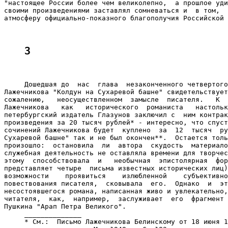
3
     Дошедшая до  нас  глава  незаконченного четвертого
Лажечникова "Колдун на Сухаревой башне" свидетельствует
сожалению,   неосуществленном  замысле  писателя.   К  
Лажечникова   как   исторического  романиста   настольк
петербургский издатель Глазунов заключил с  ним контрак
произведения за 20 тысяч рублей* - интересно, что спуст
сочинений Лажечникова будет  куплено  за  12  тысяч  ру
Сухаревой башне" так и не был окончен**.  Остается толь
произошло:  остановила  ли  автора  скудость  материало
служебная деятельность не оставляла времени для творчес
этому  способствовала  и   необычная  эпистолярная  фор
представляет четыре  письма известных исторических лиц)
возможности    проявиться    излюбленной    субъективно
повествования писателя,  сковывала  его.  Однако  и  эт
несостоявшегося романа, написанная живо и увлекательно,
читателя,  как,  например,  заслуживает  его  фрагмент 
Пушкина "Арап Петра Великого".

     ______________

     * См.:  Письмо Лажечникова Белинскому от 18 июня 1