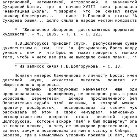
астрономией,  математикой,  астрологией,  в  знаменитой
Сухаревой башне,  где  в  начале XVIII  века  располага
"навигацкая школа".  "Говорили,  что  он  оживил  какую
эликсир бессмертия...  -  пишет  Н.Полевой в  статье "А
Сухарева башня... долго слыла в народе местом колдовств
     ______________

     *  "Живописное обозрение  достопамятных предметов 
художеств". - М., 1835. - Т. I. - С. 221.

     П.В.Долгоруков приводит слухи,  распускаемые суеве
духовенством о  том,  что  "к  фельдмаршалу Брюсу кажду
ужинал с  ним  и  что Брюс не  может говорить с  монахо
того, чтобы у него изо рта не выходило синее пламя..."*

     ______________

     * Из записок князя П.В.Долгорукова. - С. 13.

     Понятен интерес Лажечникова к личности Брюса: имен
деятелей   науки,   искусства   писатель   почитал   ос
общественного прогресса.

     В   письмах   Долгоруковых  намечается   еще   оди
предназначалась,  по-видимому, не последняя роль в рома
Борисовны   Шереметевой,   дочери   прославленного  фел
Поразительна судьба  этой  женщины,  в  которой  можно 
предтечу  декабристок,   последовавших  за  своими  муж
рассказала  об  этом  в  своих  мемуарах*,  написанных 
пятнадцатилетнем   возрасте   стала   невестой   царско
Долгорукова,  который вскоре "пал" и был подвергнут опа
от своего жениха,  к чему ее понуждали родственники,  н
за него замуж и последовала за ним в ссылку в Сибирь,  
Березов, где в немыслимых условиях прожила 10 лет, подд