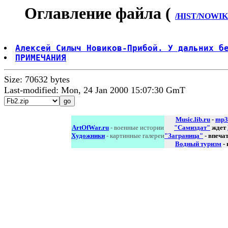
Оглавление файла (
/HIST/NOWIK
Алексей Силыч Новиков-Прибой. У дальних б
ПРИМЕЧАНИЯ
Size: 70632 bytes
Last-modified: Mon, 24 Jan 2000 15:07:30 GmT
Music.lib.ru
-
mp3
ArtOfWar.ru
- военные истории
"Самиздат"
ждет
Художники
- картинные галереи
"Заграница"
- впеча
Водный туризм
-