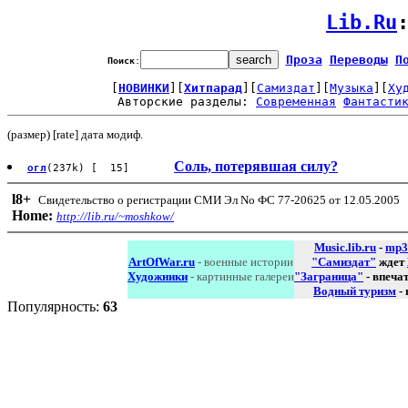
Lib.Ru
Проза
Переводы
П
Поиск
:
[
НОВИНКИ
][
Хитпарад
][
Самиздат
][
Музыка
][
Ху
Авторские разделы: 
Современная
Фантасти
(размер) [rate] дата модиф.
Соль, потерявшая силу?
огл
(237k) [ 15]
l8
+
Свидетельство о регистрации СМИ Эл No ФС 77-20625 от 12.05.2005
Home:
http://lib.ru/~moshkow/
Music.lib.ru
-
mp3
ArtOfWar.ru
- военные истории
"Самиздат"
ждет
Художники
- картинные галереи
"Заграница"
- впеча
Водный туризм
-
Популярность:
63