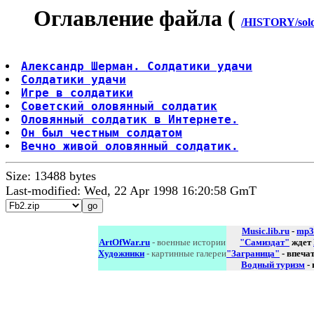
Оглавление файла (
/HISTORY/solda
Александр Шерман. Солдатики удачи
Солдатики удачи
Игре в солдатики
Советский оловянный солдатик
Оловянный солдатик в Интернете.
Он был честным солдатом
Вечно живой оловянный солдатик.
Size: 13488 bytes
Last-modified: Wed, 22 Apr 1998 16:20:58 GmT
Music.lib.ru
-
mp3
ArtOfWar.ru
- военные истории
"Самиздат"
ждет
Художники
- картинные галереи
"Заграница"
- впеча
Водный туризм
-