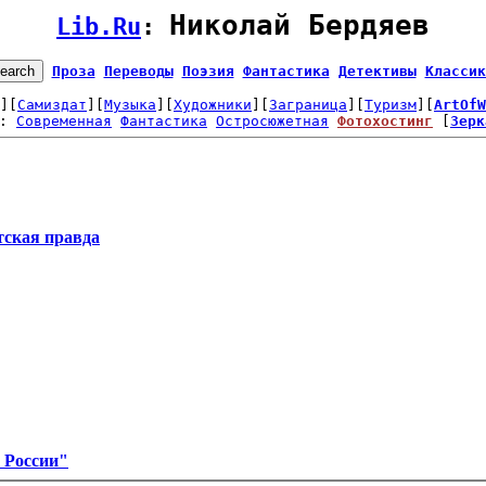
Николай Бердяев
Lib.Ru
: 
Проза
Переводы
Поэзия
Фантастика
Детективы
Классик
][
Самиздат
][
Музыка
][
Художники
][
Заграница
][
Туризм
][
ArtOfW
: 
Современная
Фантастика
Остросюжетная
Фотохостинг
 [
Зерк
тская правда
 России"