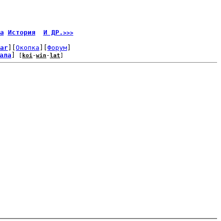
а
История
И ДР.
>>>
ar
][
Окопка
][
Форум
]
ала
]
 [
koi
-
win
-
lat
]