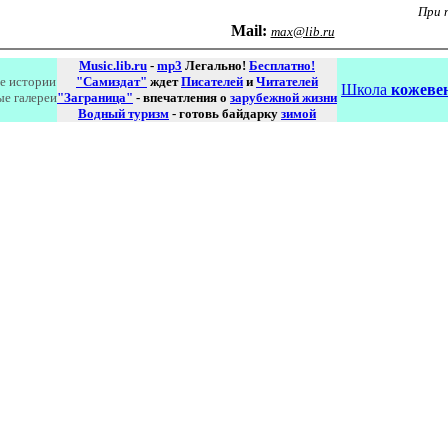
При 
Маil:
max@lib.ru
Music.lib.ru
-
mp3
Легально!
Бесплатно!
е истории
"Самиздат"
ждет
Писателей
и
Читателей
Школа
кожевен
ые галереи
"Заграница"
- впечатления о
зарубежной жизни
Водный туризм
- готовь байдарку
зимой