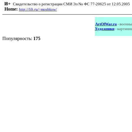
l8
+
Свидетельство о регистрации СМИ Эл No ФС 77-20625 от 12.05.2005
Home:
http://lib.ru/~moshkow/
ArtOfWar.ru
- военны
Художники
- картинн
Популярность:
175