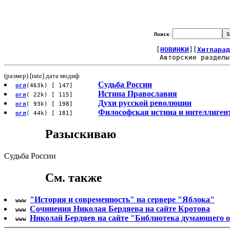
Поиск
:
[
НОВИНКИ
][
Хитпарад
Авторские разделы
(размер) [rate] дата модиф.
Судьба России
огл
(463k) [ 147]
Истина Православия
огл
( 22k) [ 115]
Духи русской революции
огл
( 93k) [ 198]
Философская истина и интеллиген
огл
( 44k) [ 181]
Разыскиваю
Судьба России
См. также
"История и современность" на сервере "Яблока"
www
Сочинения Николая Бердяева на сайте Кротова
www
Николай Бердяев на сайте "Библиотека думающего о
www