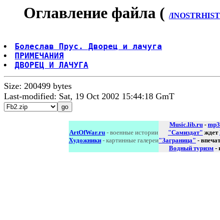
Оглавление файла (
/INOSTRHIST/
Болеслав Прус. Дворец и лачуга
ПРИМЕЧАНИЯ
ДВОРЕЦ И ЛАЧУГА
Size: 200499 bytes
Last-modified: Sat, 19 Oct 2002 15:44:18 GmT
Music.lib.ru
-
mp3
ArtOfWar.ru
- военные истории
"Самиздат"
ждет
Художники
- картинные галереи
"Заграница"
- впеча
Водный туризм
-