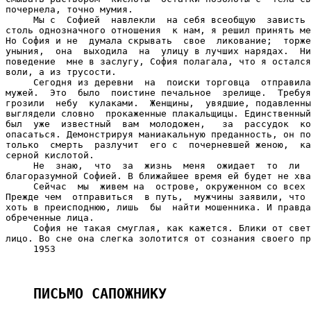
почернела, точно мумия.

     Мы с  Софией  навлекли  на себя всеобщую  зависть 
столь однозначного отношения  к нам, я решил принять ме
Но София и не  думала скрывать  свое  ликование;  торже
уныния,  она  выходила  на  улицу в лучших нарядах.  Ни
поведение  мне в заслугу, София полагала, что я остался
воли, а из трусости.

     Сегодня из деревни  на  поиски торговца  отправила
мужей.  Это  было  поистине печальное  зрелище.  Требуя
грозили  небу  кулаками.  Женщины,  увядшие, подавленны
выглядели словно  прокаженные плакальщицы. Единственный
был  уже  известный  вам  молодожен,   за  рассудок  ко
опасаться. Демонстрируя маниакальную преданность, он по
только  смерть  разлучит  его с  почерневшей женою,  ка
серной кислотой.

     Не  знаю,  что  за  жизнь  меня  ожидает  то  ли  
благоразумной Софией. В ближайшее время ей будет не хва
     Сейчас  мы  живем на  острове, окруженном со всех 
Прежде чем  отправиться  в путь,  мужчины заявили, что 
хоть в преисподнюю, лишь  бы  найти мошенника. И правда
обреченные лица.

     София не такая смуглая, как кажется. Блики от свет
лицо. Во сне она слегка золотится от сознания своего пр
     1953

ПИСЬМО САПОЖНИКУ