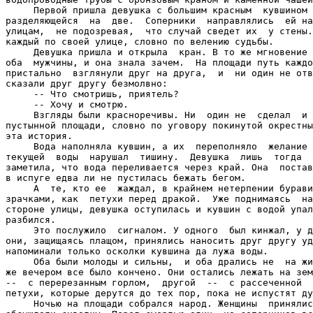
     Первой пришла девушка с большим красным  кувшином 
разделяющейся  на  две.  Соперники  направлялись  ей на
улицам,  не подозревая,  что случай сведет их  у стены.
каждый по своей улице, словно по велению судьбы.

     Девушка пришла и открыла  кран. В то же мгновение 
оба  мужчины, и она знала зачем.  На площади путь каждо
пристально  взглянули друг на друга,  и  ни один не отв
сказали друг другу безмолвно:

     -- Что смотришь, приятель?

     -- Хочу и смотрю.

     Взгляды были красноречивы. Ни  один не  сделал  и 
пустынной площади, словно по уговору покинутой окрестны
эта история.

     Вода наполняла кувшин, а их  переполняло  желание 
текущей  воды  нарушал  тишину.  Девушка  лишь  тогда  
заметила, что вода переливается через край. Она  постав
в испуге едва ли не пустилась бежать бегом.

     А  те, кто ее  жаждал, в крайнем нетерпении бурави
зрачками, как  петухи перед дракой.  Уже поднимаясь  на
стороне улицы, девушка оступилась и кувшин с водой упал
разбился.

     Это послужило  сигналом. У одного  был кинжал, у д
они, защищаясь плащом, принялись наносить друг другу уд
напоминали только осколки кувшина да лужа воды.

     Оба были молоды и сильны,  и оба дрались не  на жи
же вечером все было кончено. Они остались лежать на зем
--  с перерезанным горлом,  другой  --  с рассеченной  
петухи, которые дерутся до тех пор, пока не испустят ду
     Ночью на площади собрался народ. Женщины  принялис