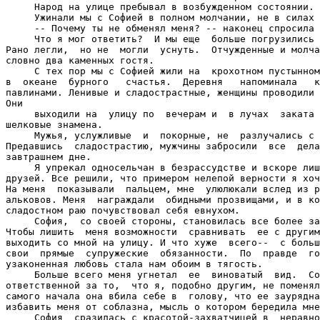
     Народ на улице пребывал в возбужденном состоянии.

     Ужинали мы с Софией в полном молчании, не в силах 
     -- Почему ты не обменял меня? -- наконец спросила 
     Что я мог ответить?  И мы еще  больше погрузились 
Рано легли,  но не  могли  уснуть.  Отчужденные и молча
словно два каменных гостя.

     С тех пор мы с Софией жили на  крохотном пустынном
в  океане  бурного   счастья.  Деревня   напоминала   к
павлинами. Ленивые и сладострастные, женщины проводили 
Они

     выходили на  улицу по  вечерам и  в лучах  заката 
шелковые знамена.

     Мужья, услужливые  и  покорные, не  разлучались с 
Предавшись  сладострастию, мужчины забросили  все  дела
завтрашнем дне.

     Я упрекал односельчан в безрассудстве и вскоре лиш
друзей. Все решили, что примером нелепой верности я хоч
На меня  показывали  пальцем, мне  улюлюкали вслед из р
альковов. Меня  награждали  обидными прозвищами, и в ко
сладостном раю почувствовал себя евнухом.

     София,  со своей стороны, становилась все более за
Чтобы лишить  меня возможности  сравнивать  ее с другим
выходить со мной на улицу. И что хуже  всего--  с больш
свои  прямые  супружеские  обязанности.  По  правде  го
узаконенная любовь стала нам обоим в тягость.

     Больше всего меня угнетал  ее  виноватый  вид.  Со
ответственной за то,  что я, подобно другим, не поменял
самого начала она вбила себе в  голову, что ее заурядна
избавить меня от соблазна, мысль о котором бередила мне
     София  сразилась с красотой-захватчицей в  неравно