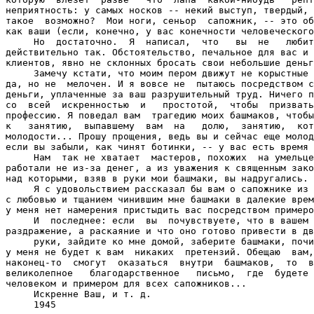
неприятность: у самых носков -- некий выступ, твердый, 
такое  возможно?  Мои ноги, сеньор  сапожник, -- это об
как ваши (если, конечно, у вас конечности человеческого
     Но  достаточно.  Я  написал,  что   вы  не   любит
действительно так. Обстоятельство, печальное для вас и 
клиентов, явно не склонных бросать свои небольшие деньг
     Замечу кстати, что моим пером движут не корыстные 
да, но не  мелочен. И я вовсе не  пытаюсь посредством с
деньги, уплаченные за ваш разрушительный труд. Ничего п
со  всей  искренностью  и   простотой,  чтобы  призвать
профессию. Я поведал вам  трагедию моих башмаков, чтобы
к   занятию,  выпавшему  вам  на   долю,  занятию,  кот
молодости... Прошу прощения, ведь вы и сейчас еще молод
если вы забыли, как чинят ботинки, -- у вас есть время 
     Нам  так не хватает  мастеров, похожих  на умельце
работали не из-за денег, а из уважения к священным зако
над которыми, взяв в руки мои башмаки, вы надругались.

     Я с удовольствием рассказал бы вам о сапожнике из 
с любовью и тщанием чинившим мне башмаки в далекие врем
у меня нет намерения пристыдить вас посредством примеро
     И  последнее: если  вы  почувствуете, что в вашем 
раздражение, а раскаяние и что оно готово привести в дв
     руки, зайдите ко мне домой, заберите башмаки, почи
у меня не будет к вам  никаких  претензий. Обещаю  вам,
наконец-то  смогут  оказаться  внутри  башмаков,  то  в
великолепное   благодарственное   письмо,  где  будете 
человеком и примером для всех сапожников...

     Искренне Ваш, и т. д.

     1945
