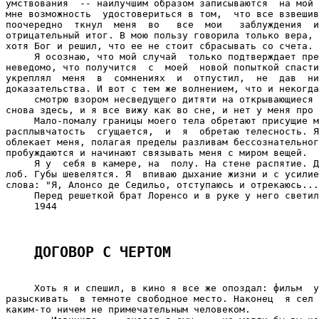
умствования  -- наилучшим образом записываются  на мой 
мне возможность  удостовериться в том,  что все взвешив
поочередно  ткнул  меня  во   все  мои   заблуждения  и
отрицательный итог. В мою пользу говорила только вера, 
хотя Бог и решил, что ее не стоит сбрасывать со счета.

     Я осознаю, что мой случай  только подтверждает пре
неведомо, что получится  с  моей  новой попыткой спасти
укреплял  меня  в  сомнениях  и  отпустил,  не  дав  ни
доказательства. И вот с тем же волнением, что и некогда
     смотрю взором несведущего дитяти на открывающиеся 
снова здесь, и я все вижу как во сне, и нет у меня про 
     Мало-помалу границы моего тела обретают присущие м
расплывчатость  сгущается,  и  я  обретаю телесность. Я
облекает меня, полагая пределы разливам бессознательног
пробуждаются и начинают связывать меня с миром вещей.

     Я у  себя в камере, на  полу. На стене распятие. Д
лоб. Губы шевелятся. Я  впиваю дыхание жизни и с усилие
слова: "Я, Алонсо де Седильо, отступаюсь и отрекаюсь...
     Перед решеткой брат Лоренсо и в руке у него светил
     1944

ДОГОВОР С ЧЕРТОМ