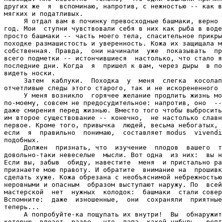
других же  я  вспоминаю, напротив, с нежностью -- как в
мягких и податливых.

     Я отдал вам в починку превосходные башмаки, верно 
год. Мои  ступни чувствовали себя в них как рыба в воде
просто башмаки -- часть моего тела, спасительное прикры
походке размашистость и уверенность. Кожа их защищала м
собственная. Правда,  они начинали  уже  показывать  пр
всего подметки -- истончившиеся  настолько, что стало я
последние дни. Когда  я  пришел к вам, через дыры  в по
видеть носки.

     Затем  каблуки.  Походка  у  меня  слегка  косолап
отчетливые следы этого старого, так и не искорененного 
     У меня возникло  горячее желание продлить жизнь мо
по-моему, совсем не предосудительное: напротив, оно  --
даже смирения перед жизнью. Вместо того чтобы выбросить
им второе существование -- конечно,  не настолько славн
первое. Кроме того, привычка  людей, весьма небогатых, 
если  я  правильно  понимаю,  составляет modus  vivendi
подобных.

     Должен  признать, что  изучение  плодов  вашего  т
довольно-таки невеселые  мысли. Вот одна  из них:  вы н
Если вы, забыв  обиду, навестите  меня  и пристально ра
признаете мою правоту. И обратите  внимание на  прошивк
сделать хуже. Кожа обрезана с необъяснимой небрежностью
неровными и опасным  образом выступают наружу. По  всей
мастерской  нет  нужных  колодок:  башмаки  стали совер
Вспомните:  даже  изношенные,  они  сохраняли  приятные
теперь...

     А попробуйте-ка пощупать их внутри!  Вы  обнаружит
которую  влезет  разве   что  лапа  какой-нибудь   репт