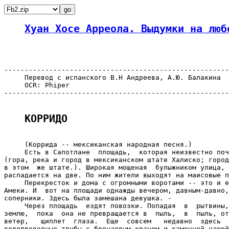
Хуан Хосе Арреола. Выдумки на люб
-------------------------------------------------------
     Перевод с испанского В.Н Андреева, А.Ю. Балакина

     OCR: Phiper

-------------------------------------------------------
КОРРИДО
     (Коррида -- мексиканская народная песня.)

     Есть в Сапотлане  площадь,  которая неизвестно поч
(гора, река и город в мексиканском штате Халиско; город
в этом  же штате.). Широкая мощеная  булыжником улица, 
распадается на две. По ним жители выходят на маисовые п
     Перекресток и дома с огромными воротами -- это и е
Амеки. И  вот на площади однажды вечером, давным-давно,
соперники. Здесь была замешана девушка. -

     Через площадь  ездят повозки. Попадая  в  рытвины,
землю,  пока  она не превращается в  пыль,  в  пыль, от
ветер,   щиплет  глаза.  Еще  совсем   недавно  здесь  
водопроводные трубы с бронзовым краном и каменной чашей