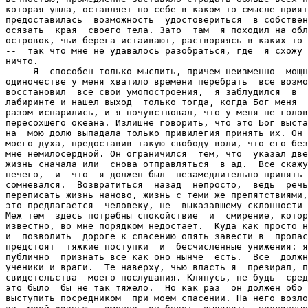
которая ушла, оставляет по себе в каком-то смысле прият
предоставилась  возможность  удостовериться  в собствен
осязать  края  своего тела. Зато  там  я походил на обл
островок, чьи берега истаивают, растворяясь в каких-то 
--  так что мне не удавалось разобраться, где  я схожу 
ничто.

     Я  способен только мыслить, причем неизменно  мощн
одиночестве у меня хватило времени перебрать  все возмо
восстановил  все свои умопостроения,  я заблудился  в  
лабиринте и нашел выход  только тогда, когда Бог меня  
разом испарились, и я почувствовал, что у меня не голов
пересохшего океана. Излишне говорить, что это Бог выста
на  мою долю выпадала только привилегия принять их. Он 
моего духа, предоставив такую свободу воли, что его без
мне немилосердной. Он ограничился  тем, что  указал две
жизнь сначала или  снова отправляться  в ад.  Все скажу
нечего,  и  что  я должен был  незамедлительно принять 
сомневался.  Возвратиться  назад  непросто,  ведь  речь
переписать жизнь наново, жизнь с теми же препятствиями,
это предлагается  человеку, не  выказавшему склонности 
Меж тем  здесь потребны спокойствие  и  смирение, котор
известно, во мне порядком недостает.  Куда как просто н
и  позволить  дороге к спасению опять завести в  пропас
предстоят  тяжкие поступки  и  бесчисленные унижения: я
публично  признать все как оно нынче  есть.  Все  должн
ученики и враги.  Те наверху, чью власть я  презирал, п
свидетельства  моего послушания. Клянусь, не будь  сред
это было  бы не так тяжело.  Но как раз  он должен обо 
выступить посредником  при моем спасении. На него возло