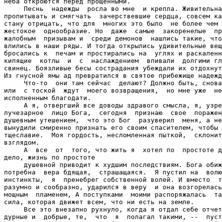
неба откроются перед прощенными.

     Песнь  надежды  росла во мне  и крепла. Живительна
пропитывать и смягчать  зачерствевшие сердца, совсем ка
стану отрицать, что для  многих это было  не более чем 
жестокое  однообразие. Но  даже  самые  закоренелые  пр
жалобным  призывам и  среди демонов  нашлись такие, что
влились в наши ряды. И тогда открылись удивительные вещ
бросались к  печам и простирались на  углях и раскаленн
кипящие  котлы  и  с  наслаждением  впивали  долгими гл
свинец. Боязливые бесы сострадания убеждали их отдохнут
Из гнусной ямы ад превратился в святое прибежище надежд
     Что-то  они там сейчас  делают? Должно быть, снова
или  с тоской  ждут  моего возвращения,  но мне уже  не
исполненным благодати.

     А я, отвергший все доводы здравого смысла, я, узре
лучезарное  лицо Бога,  сегодня  признаю  свое  поражен
душевным утешением,  что это Бог  разуверил  меня, а не
вынудили смиренно признать его своим спасителем, чтобы 
тщеславие.  Моя гордость, несломленная пыткой,  склонит
взглядом.

     А  все  от  того, что жить я  хотел по  простоте д
дело, жизнь по простоте

     душевной приводит к худшим последствиям. Бога обиж
потребна  вера бдящая,  страшащаяся.  Я пустил на  волю
инстинкты,  я  пренебрег собственной волей. И вместо  т
разумно и сообразно, ударился в веру  и она возгорелась
мощным  пламенем, А поступками  моими распоряжалась  та
сила, которая движет всем, что ни есть на земле.

     Все это внезапно рухнуло, когда я отдал себе отчет
дурные и  добрые, те,  что  я  полагал такими, --  пуст