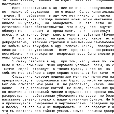
за  моей жизнью,  именно  он будет  выявлять  подлинные
поступков.

     Идея возвратиться в ад тоже не очень  воодушевляет
не  только об осуждении,  но о вещах  более капитальных
трудов. В  пребывании  в аду уже нет никакого  смысла, 
того момента, как Господь положил конец моим мечтаниям,
никого  ни убедить,  ни  обнадежить.  И  это  если  не 
естественнейшее обстоятельство, что в аду  все  ощутят 
обзовут меня  паяцем  и  предателем,  они  перетолкуют 
вкось, и уж точно, будут клясть меня in aeternum (Вечно
     И  вот  я  здесь,  на краю  пропасти,  каков  есть
добродетелью,  жалкими страхами и неизменным самолюбова
не забыть моих триумфов в аду. Успеха, какой,  поверьте
никогда  не  сопутствовал.  Всем  предстало   потрясающ
несгибаемая и многократно  возросшая вера была словно р
моих сподвижников.

     Я смаху свалился в ад,  при том, что у меня по  се
было и тени сомнений. Меня окружали угрюмые  бесы, но с
Тысячи  людей  страждут  в тяжких муках, и все же  на  
событие мое стойкое в вере сердце отвечало: Бог хочет м
     Страдания, которым подвергали меня мои мучители на
прекратились, а продолжились как будто со мной не произ
Бог сам осмотрел мои раны  и  не распознал,  какие  мне
какие -- от дьявольских когтей. Не знаю, сколько мне до
но величие апостольской миссии открылось мне пронзитель
распространял  собственные убеждения: мы вовсе  не безв
наказание связано только с нашим отчаянным бунтом. Не б
а проникнуться  смирением и жертвенностью. Страдания пр
а посему, отчего бы и не попробовать. И Бог обратит к н
что мы постигли его тайные умыслы. Языки  пламени довер