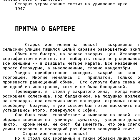
ПРИТЧА О БАРТЕРЕ
     --  Старых  жен  меняю на  новых! -- выкрикивал  т
сельским улицам тащился целый караван разноцветных экип
     Обмен шел быстро, на основе твердых  цен. Желающие
сертификатом качества, но  выбирать товар не разрешалос
все женщины -- в двадцать четыре карата. Все нездешние 
просто белокурые, а вызолоченные, словно канделябры.

     Увидев  приобретенное  соседом,  каждый  во  всю  
торговцем.  Многие  менялись  с   приплатой.  Только  о
произвести равноценный обмен.  Его супруга была свежа и
ни одной из иностранок, хотя и не была блондинкой.

     Трепещущий, я  стоял у закрытого окна,  когда мимо
роскошная колесница. Под балдахином, на подушках возлеж
на леопарда, она ослепила меня взглядом  огромных топаз
всеобщему  безумию, я уже совсем был готов выскочить на
устыдившись этого, повернулся к Софии.

     Она была само  спокойствие и вышивала на новой  ск
обращая внимания на  уличную  суматоху,  уверенно делал
Никто,  кроме меня, не смог  бы заметить, что она слегк
улицы торговец в последний раз бросил волнующий клич:

     -- Старых жен меняю на новых!

     Но я стоял как вкопанный и таким образом лишил себ