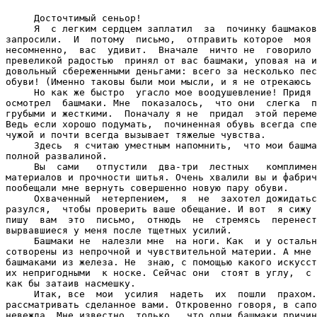
     Досточтимый сеньор!

     Я  с легким сердцем заплатил  за  починку башмаков
запросили.  И  потому  письмо,  отправить которое  моя 
несомненно,  вас  удивит.  Вначале  ничто не  говорило 
превеликой радостью  принял от вас башмаки, уповая на и
довольный сбереженными деньгами: всего за несколько пес
обуви! (Именно таковы были мои мысли, и я не отрекаюсь 
     Но как же быстро  угасло мое воодушевление! Придя 
осмотрел  башмаки. Мне  показалось,  что они  слегка  п
грубыми и жесткими.  Поначалу я не  придал  этой переме
Ведь если хорошо подумать,  починенная обувь всегда спе
чужой и почти всегда вызывает тяжелые чувства.

     Здесь  я считаю уместным напомнить,  что мои башма
полной развалиной.

     Вы  сами   отпустили  два-три  лестных   комплимен
материалов и прочности шитья. Очень хвалили вы и фабрич
пообещали мне вернуть совершенно новую пару обуви.

     Охваченный  нетерпением,  я  не  захотел дожидатьс
разулся,  чтобы проверить ваше обещание. И вот  я сижу 
пишу  вам  это  письмо,  отнюдь  не  стремясь  перенест
вырвавшиеся у меня после тщетных усилий.

     Башмаки не  налезли мне  на ноги. Как  и у остальн
сотворены из непрочной и чувствительной материи. А мне 
башмаками из железа. Не  знаю, с помощью какого искусст
их непригодными  к носке. Сейчас они  стоят в углу,  с 
как бы затаив насмешку.

     Итак, все  мои  усилия  надеть  их  пошли  прахом.
рассматривать сделанное вами. Откровенно говоря, в сапо
невежда. Мне известно  только,  что одни башмаки причин