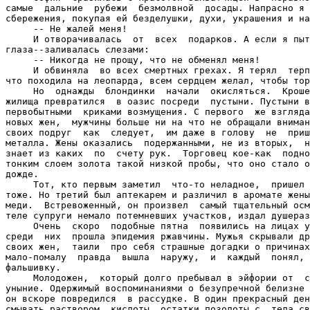
самые  дальние  рубежи  безмолвной  досады. Напрасно я 
сбережения, покупая ей безделушки, духи, украшения и на
     -- Не жалей меня!

     И отворачивалась  от  всех  подарков. А если я пыт
глаза--заливалась слезами:

     -- Никогда не прощу, что не обменял меня!

     И обвиняла  во всех смертных грехах. Я терял  терп
что походила на леопарда, всем сердцем желал, чтобы тор
     Но  однажды  блондинки  начали  окисляться.  Кроше
жилища превратился  в оазис посреди  пустыни. Пустыни в
первобытными  криками возмущения. С первого  же взгляда
новых жен,  мужчины больше ни на что не обращали вниман
своих подруг  как  следует,  им даже в голову  не  приш
металла. Жены оказались  подержанными, не из вторых,  н
знает из каких  по  счету рук.  Торговец кое-как  подно
тонким слоем золота такой низкой пробы, что оно стало о
дожде.

     Тот, кто первым заметил  что-то неладное,  пришел 
тоже. Но третий был аптекарем и различил в аромате жены
меди.  Встревоженный, он произвел  самый тщательный осм
теле супруги немало потемневших участков, издал душераз
     Очень  скоро  подобные пятна  появились на лицах у
среди  них  прошла эпидемия ржавчины. Мужья скрывали др
своих жен,  таили  про себя страшные догадки о причинах
мало-помалу  правда  вышла  наружу,  и  каждый  понял, 
фальшивку.

     Молодожен,  который долго пребывал в эйфории от  с
уныние. Одержимый воспоминаниями о безупречной белизне 
он вскоре повредился  в рассудке. В один прекрасный ден
смывать раствором  кислоты  остатки позолоты с  тела св