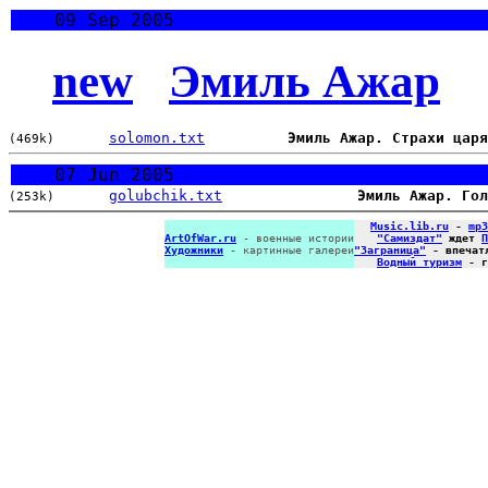
09 Sep 2005
new
Эмиль Ажар
solomon.txt
Эмиль Ажар. Страхи царя
(469k)
07 Jun 2005
golubchik.txt
Эмиль Ажар. Гол
(253k)
Music.lib.ru
-
mp3
ArtOfWar.ru
- военные истории
"Самиздат"
ждет
П
Художники
- картинные галереи
"Заграница"
- впечат
Водный туризм
- г