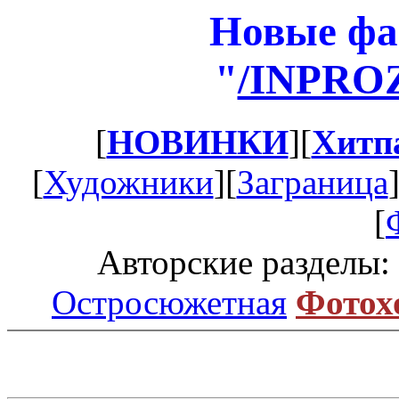
Новые фа
"
/INPRO
[
НОВИНКИ
][
Хитп
[
Художники
][
Заграница
[
Авторские разделы:
Остросюжетная
Фотох