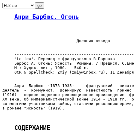
Анри Барбюс. Огонь
                               Дневник взвода

     --------------------------------------------------
     "Le feu". Перевод с французского В.Парнаха

     Барбюс А. Огонь; Ясность: Романы. / Предисл. С.Еме
     М.: Худож. лит., 1980. - 540 с.

     OCR & SpellCheck: Zmiy (zmiy@inbox.ru), 11 декабря
     --------------------------------------------------
     Анри  Барбюc  (1873-1935)  -  французский   писате
деятель  -  коммунист.  Всемирную  известность  принес 
(1916) - первое подлинно революционное произведение  фр
XX века. Об империалистической войне 1914 - 1918 гг., о
со многими участниками войны, ставшими революционерами,
в романе "Ясность" (1919).

СОДЕРЖАНИЕ