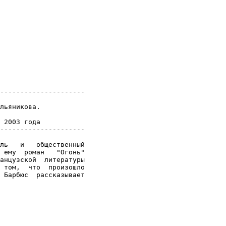
---------------------

льяникова.

 2003 года

---------------------

ль   и   общественный

 ему  роман   "Огонь"

анцузской  литературы

 том,  что  произошло

 Барбюс  рассказывает
