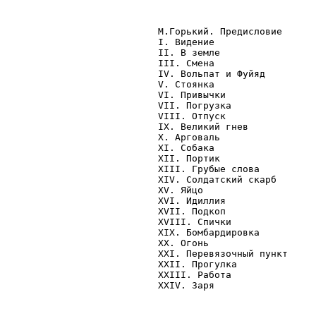
                           М.Горький. Предисловие

                           I. Видение

                           II. В земле

                           III. Смена

                           IV. Вольпат и Фуйяд

                           V. Стоянка

                           VI. Привычки

                           VII. Погрузка

                           VIII. Отпуск

                           IX. Великий гнев

                           X. Арговаль

                           XI. Собака

                           XII. Портик

                           XIII. Грубые слова

                           XIV. Солдатский скарб

                           XV. Яйцо

                           XVI. Идиллия

                           XVII. Подкоп

                           XVIII. Спички

                           XIX. Бомбардировка

                           XX. Огонь

                           XXI. Перевязочный пункт

                           XXII. Прогулка

                           XXIII. Работа

                           XXIV. Заря
