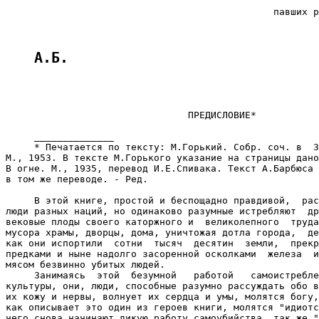
                                                       
                                               павших р
                                                       
А.Б.