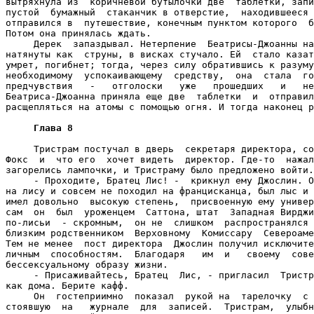
вытряхнула из  коричневой бутылочки две  таблетки, запи
пустой  бумажный  стаканчик в отверстие,  находившееся 
отправился в  путешествие, конечным пунктом которого  б
Потом она принялась ждать.

     Дерек  запаздывал. Нетерпение  Беатрисы-Джоанны на
натянуты как  струны, в висках стучало. Ей  стало казат
умрет, погибнет; тогда, через силу обратившись к разуму
необходимому  успокаивающему  средству,  она  стала  го
предчувствия   -   отголоски   уже   прошедших   и   не
Беатриса-Джоанна приняла еще две  таблетки  и  отправил
расщепляться на атомы с помощью огня. И тогда наконец р
Глава 8