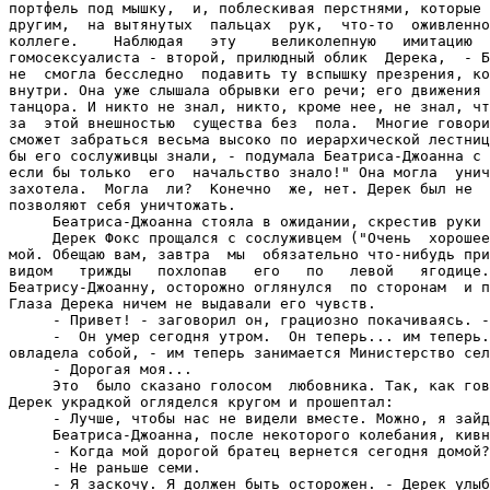
портфель под мышку,  и, поблескивая перстнями, которые 
другим,  на вытянутых  пальцах  рук,  что-то  оживленно
коллеге.    Наблюдая   эту    великолепную   имитацию  
гомосексуалиста - второй, прилюдный облик  Дерека,  - Б
не  смогла бесследно  подавить ту вспышку презрения, ко
внутри. Она уже слышала обрывки его речи; его движения 
танцора. И никто не знал, никто, кроме нее, не знал, чт
за  этой внешностью  существа без  пола.  Многие говори
сможет забраться весьма высоко по иерархической лестниц
бы его сослуживцы знали, - подумала Беатриса-Джоанна с 
если бы только  его  начальство знало!" Она могла  унич
захотела.  Могла  ли?  Конечно  же, нет. Дерек был не  
позволяют себя уничтожать.

     Беатриса-Джоанна стояла в ожидании, скрестив руки 
     Дерек Фокс прощался с сослуживцем ("Очень  хорошее
мой. Обещаю вам, завтра  мы  обязательно что-нибудь при
видом   трижды   похлопав   его   по   левой   ягодице.
Беатрису-Джоанну, осторожно оглянулся  по сторонам  и п
Глаза Дерека ничем не выдавали его чувств.

     - Привет! - заговорил он, грациозно покачиваясь. -
     -  Он умер сегодня утром.  Он теперь... им теперь.
овладела собой, - им теперь занимается Министерство сел
     - Дорогая моя...

     Это  было сказано голосом  любовника. Так, как гов
Дерек украдкой огляделся кругом и прошептал:

     - Лучше, чтобы нас не видели вместе. Можно, я зайд
     Беатриса-Джоанна, после некоторого колебания, кивн
     - Когда мой дорогой братец вернется сегодня домой?
     - Не раньше семи.

     - Я заскочу. Я должен быть осторожен. - Дерек улыб