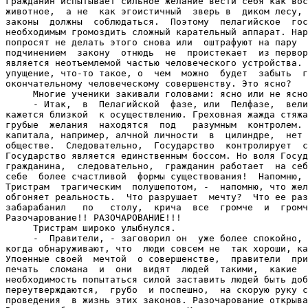
гражданин испытывает сильное желание вести себя как вос
животное,  а не  как эгоистичный  зверь в  диком лесу, 
законы  должны  соблюдаться.  Поэтому  пелагийское  гос
необходимым громоздить сложный карательный аппарат. Нар
попросят не делать этого снова или  оштрафуют на пару  
подчинением  закону  отнюдь  не  проистекает  из первор
является неотъемлемой частью человеческого устройства. 
упущение, что-то такое, о  чем  можно  будет  забыть  г
окончательному человеческому совершенству. Это ясно?

     Многие ученики закивали головами: ясно или не ясно
     - Итак,  в  Пелагийской  фазе, или  Пелфазе,  вели
кажется близкой  к осуществлению. Греховная жажда стяжа
грубые  желания  находятся  под   разумным  контролем. 
капитала, например, алчной личности  в  цилиндре,  нет 
обществе.  Следовательно,  Государство  контролирует  с
Государство является единственным боссом. Но воля Госуд
гражданина,  следовательно,  гражданин работает  на себ
себе  более счастливой  формы существования!  Напомню, 
Тристрам  трагическим  полушепотом, -  напомню, что жел
обгоняет реальность.  Что разрушает  мечту?  Что ее раз
забарабанил   по   столу,  крича  все  громче  и  громч
Разочарование!! РАЗОЧАРОВАНИЕ!!!

     Тристрам широко улыбнулся.

     -  Правители, - заговорил он  уже более спокойно, 
когда обнаруживают, что  люди совсем не  так хороши, ка
Упоенные своей  мечтой  о совершенстве,  правители  при
печать  сломана  и  они  видят  людей  такими,  какие  
необходимость попытаться силой заставить людей быть доб
переутверждаются,  грубо  и поспешно,  на скорую руку с
проведения  в жизнь этих законов. Разочарование открыва