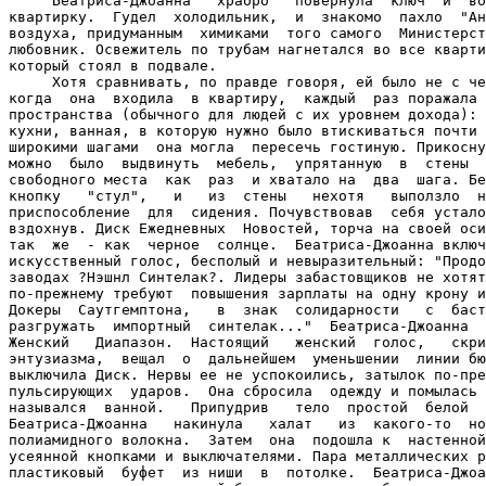
     Беатриса-Джоанна   храбро   повернула  ключ  и  во
квартирку.  Гудел  холодильник,  и  знакомо  пахло  "Ан
воздуха, придуманным  химиками  того самого  Министерст
любовник. Освежитель по трубам нагнетался во все кварти
который стоял в подвале.

     Хотя сравнивать, по правде говоря, ей было не с че
когда  она  входила  в квартиру,  каждый  раз поражала 
пространства (обычного для людей с их уровнем дохода): 
кухни, ванная, в которую нужно было втискиваться почти 
широкими шагами  она могла  пересечь гостиную. Прикосну
можно  было  выдвинуть  мебель,  упрятанную  в  стены  
свободного места  как  раз  и хватало на  два  шага. Бе
кнопку   "стул",   и   из  стены   нехотя   выползло  н
приспособление  для  сидения. Почувствовав  себя устало
вздохнув. Диск Ежедневных  Новостей, торча на своей оси
так  же  - как  черное  солнце.  Беатриса-Джоанна включ
искусственный голос, бесполый и невыразительный: "Продо
заводах ?Нэшнл Синтелак?. Лидеры забастовщиков не хотят
по-прежнему требуют  повышения зарплаты на одну крону и
Докеры  Саутгемптона,   в  знак  солидарности   с  баст
разгружать  импортный  синтелак..."  Беатриса-Джоанна  
Женский   Диапазон.  Настоящий   женский  голос,   скри
энтузиазма,  вещал  о  дальнейшем  уменьшении  линии бю
выключила Диск. Нервы ее не успокоились, затылок по-пре
пульсирующих  ударов.  Она сбросила  одежду и помылась 
назывался  ванной.   Припудрив   тело  простой  белой  
Беатриса-Джоанна   накинула   халат   из  какого-то  но
полиамидного волокна.  Затем  она  подошла к  настенной
усеянной кнопками и выключателями. Пара металлических р
пластиковый  буфет  из ниши  в  потолке.  Беатриса-Джоа