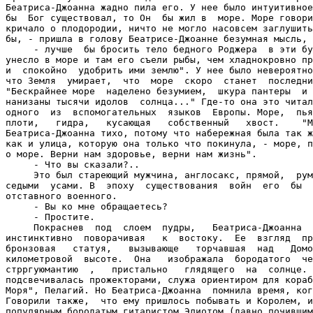
Беатриса-Джоанна жадно пила его. У нее было интуитивное
бы  Бог существовал, то Он  бы жил в  море. Море говори
кричало о плодородии, ничто не могло насовсем заглушить
бы, - пришла в голову Беатрисе-Джоанне безумная мысль,

     - лучше  бы бросить тело бедного Роджера  в эти бу
унесло в море и там его съели рыбы, чем хладнокровно пр
и  спокойно  удобрить ими землю". У нее было невероятно
что Земля  умирает,  что  море  скоро  станет  последни
"Бескрайнее море  наделено безумием,  шкура пантеры  и 
нанизаны тысячи идолов  солнца..." Где-то она это читал
одного  из  вспомогательных  языков  Европы. Море,  пья
плоти,   гидра,   кусающая   собственный   хвост.    "М
Беатриса-Джоанна тихо, потому что набережная была так ж
как и улица, которую она только что покинула, - море, п
о море. Верни нам здоровье, верни нам жизнь".

     - Что вы сказали?..

     Это был стареющий мужчина, англосакс, прямой,  рум
седыми  усами. В  эпоху  существования  войн  его  бы  
отставного военного.

     - Вы ко мне обращаетесь?

     - Простите.

     Покраснев  под  слоем  пудры,   Беатриса-Джоанна  
инстинктивно  поворачивая   к  востоку.  Ее  взгляд  пр
бронзовая   статуя,   вызывающе   торчавшая  над   Домо
километровой  высоте.  Она   изображала  бородатого  че
стрргуюмантию  ,   пристально   глядящего  на  солнце. 
подсвечивалась прожекторами, служа ориентиром для кораб
Моря", Пелагий. Но Беатриса-Джоанна  помнила время, ког
Говорили также,  что ему пришлось побывать и Королем, и
популярным бородатым гитаристом Элиотом (давно почившим