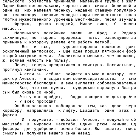
сельского  хозяйства принимали  маленький трупик в желт
Парни были весельчаками, черные лица  сияли  белизной и
один из  них напевал песенку, недавно ставшую популярно
по  телевизору  хлипкие молодые люди неизвестного  пола
глотки мужественного уроженца Вест-Индии, песня звучала
     Фредик,  крошка  сладкий,  Милое  лицо,  С  головы
мясцо...

     Маленького  покойника  звали  не  Фред,  а  Роджер
всхлипнула, но  парень  продолжал  петь,  равнодушно за
привычка к которому делала его работу легкой.

     -  Вот  и  все,  -  удовлетворенно  произнес  докт
оскопленный англосакс. - Еще одна порция пятиокиси фосф
старой матушки-земли.  Значительно меньше, чем полкило,
ж, всякая малость на пользу.

     Певец  теперь превратился в свистуна. Насвистывая,
протянул квитанцию.

     - А если вы  сейчас  зайдете ко мне в контору, мис
доктор Ачесон, - я выдам вам копиюсвидетельства  о  сме
Министерство бесплодия, и вам выплатят соболезновательн
     - Все, что мне нужно, - судорожно вздохнула Беатри
сын был снова со мной.

     - Это у вас пройдет, - бодро заверил ее доктор Аче
     - У всех проходит.

     Он благосклонно  наблюдал за  тем, как  двое  черн
коридору, направляясь  к лифту. Двадцать  один  этаж  в
фургон.

     -  И  подумайте, - добавил  Ачесон, - подумайте об
масштабе. В  мировом  масштабе. Одним  ртом  меньше. Од
фосфора  для удобрения  земли больше. Вы  знаете,  мисс
смысле вы получите вашего сына назад.
