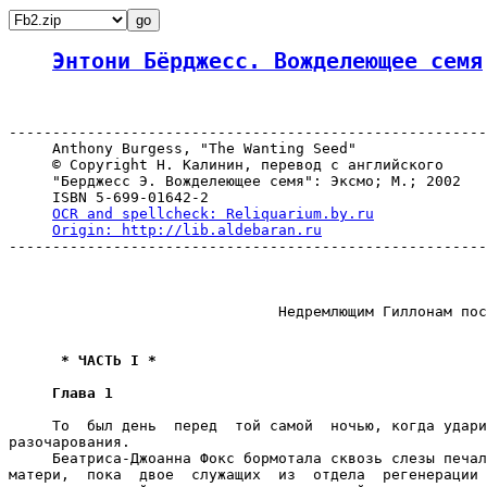
Энтони Бёрджесс. Вожделеющее семя
-------------------------------------------------------
     Anthony Burgess, "The Wanting Seed"

     © Copyright Н. Калинин, перевод с английского

     "Берджесс Э. Вожделеющее семя": Эксмо; М.; 2002

     ISBN 5-699-01642-2

OCR and spellcheck: Reliquarium.by.ru
Origin: http://lib.aldebaran.ru
-------------------------------------------------------
                               Недремлющим Гиллонам пос
 * ЧАСТЬ I * 
Глава 1
     То  был день  перед  той самой  ночью, когда удари
разочарования.

     Беатриса-Джоанна Фокс бормотала сквозь слезы печал
матери,  пока  двое  служащих  из  отдела  регенерации 