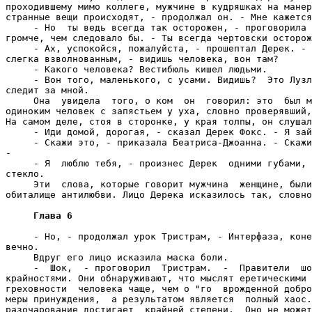
проходившему мимо коллеге, мужчине в кудряшках на манер
странные вещи происходят, - продолжал он. - Мне кажется
     - Но  ты ведь всегда так осторожен, - проговорила 
громче, чем следовало бы. - Ты всегда чертовски осторож
     - Ах, успокойся, пожалуйста, - прошептал Дерек. - 
слегка взволнованным, - видишь человека, вон там?

     - Какого человека? Вестибюль кишел людьми.

     - Вон того, маленького, с усами. Видишь?  Это Лузл
следит за мной.

     Она  увидела  того, о ком  он  говорил: это  был м
одиноким человек с запястьем у уха, словно проверявший,
На самом деле, стоя в сторонке, у края толпы, он слушал
     - Иди домой, дорогая, - сказал Дерек Фокс. - Я зай
     - Скажи это, - приказала Беатриса-Джоанна. - Скажи
-

     - Я  люблю тебя, - произнес Дерек  одними губами, 
стекло.

     Эти  слова, которые говорит мужчина  женщине, были
обиталище антилюбви. Лицо Дерека исказилось так, словно
Глава 6
     - Но, - продолжал урок Тристрам, - Интерфаза, коне
вечно.

     Вдруг его лицо исказила маска боли.

     -  Шок,  - проговорил  Тристрам.  -  Правители  шо
крайностями. Они обнаруживают, что мыслят еретическими 
греховности  человека чаще, чем о "го  врожденной добро
меры принуждения,  а результатом является  полный хаос.
разочарование достигает  крайней степени.  Оно не может