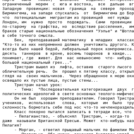
ограниченный  морем  с  юга и востока,  все  дальше  вг
Западную  провинции: новая  граница  на  севере  проход
Бирмингема, на западе спускалась  от  Бирмингема до Бор
что  потенциальным  мигрантам из провинций  нет нужды  
Лондон, им  нужно  просто  подождать.  Сами  провинции 
по-старому  на графства, но  вследствие расселения,  им
браков старые национальные обозначения "Уэлье" и "Шотла
в себе точного смысла.

     Бек,  преподававший математику  в младших  классах
"Кто-то из них непременно должен  уничтожить другого. К
всегда было нашей бедой, либеральный порок компромисса.
десять  таннеров  в кроне, восемь тошронов  в квиде... 
понимает, где  живет. Для  нас невыносимо  что- нибудь 
большой национальный грех..."

     Тристрам вышел из  лифта, оставив  старого лысого 
обличительную речь.  Он  прошел к пятому классу, открыл
глядя на  своих мальчиков.  Через обращенное к морю окн
освещало их пустые лица, пустые стены...

     Тристрам начал урок:

     -  Тема:  "Последовательная категоризация  двух  г
политических идеологий в свете основных теолого-мифичес
     Он не был  хорошим преподавателем. Говорил Тристра
учеников,  использовал   слова,  которые  им  было  тру
склонность бормотать себе под нос что-то нечленораздель
     Класс покорно пытался записать в тетради все, что 
     - Пелагианство, - объяснял  Тристрам, - когда-то  
даже  называли Британской Ересью. Может  кто-нибудь наз
Пелагия?

     - Морган, - ответил прыщавый мальчик по фамилии Мо