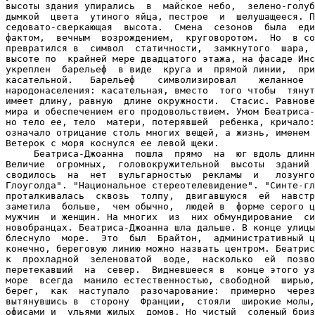
высоты здания упирались  в  майское небо,  зелено-голуб
дымкой  цвета  утиного яйца, пестрое  и  шелушащееся. П
седовато-сверкающая  высота.  Смена  сезонов  была  еди
фактом,  вечным  возрождением,  круговоротом.  Но  в со
превратился в  символ  статичности,  замкнутого  шара, 
высоте по  крайней мере двадцатого этажа, на фасаде Инс
укреплен  барельеф  в виде  круга и  прямой линии,  при
касательной.   Барельеф    символизировал    желанное  
народонаселения: касательная, вместо  того чтобы  тянут
имеет длину, равную  длине окружности.  Стасис. Равнове
мира и обеспечением его продовольствием. Умом Беатриса-
но тело ее, тело  матери, потерявшей  ребенка, кричало:
означало отрицание столь многих вещей, а жизнь, именем 
Ветерок с моря коснулся ее левой щеки.

     Беатриса-Джоанна  пошла  прямо  на  юг вдоль длинн
Величие  огромных,  головокружительной  высоты  зданий 
сводилось  на  нет  вульгарностью  рекламы  и   лозунго
Глоуголда". "Национальное стереотелевидение". "Синте-гл
проталкивалась  сквозь  толпу,  двигавшуюся  ей  навстр
заметила  больше,  чем обычно,  людей в  форме серого ц
мужчин  и женщин. На многих  из  них обмундирование  си
новобранцах. Беатриса-Джоанна шла дальше. В конце улицы
блеснуло  море.  Это  был  Брайтон,  административный ц
конечно, береговую линию можно назвать центром. Беатрис
к  прохладной  зеленоватой  воде,  насколько  ей  позво
перетекавший  на  север.  Видневшееся в  конце этого уз
море  всегда  манило естественностью, свободной  ширью,
берег,  как  наступало  разочарование:  примерно  через
вытянувшись в  сторону  Франции,  стояли  широкие молы,
офисами и  ульями жилых  домов. Но чистый  соленый бриз