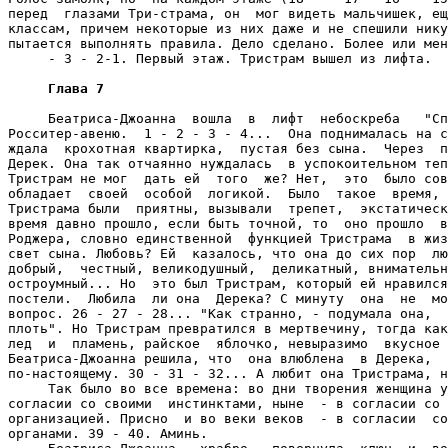
перед  глазами Три-страма, он  мог видеть мальчишек, ещ
классам, причем некоторые из них даже и не спешили нику
пытается выполнять правила. Дело сделано. Более или мен
     - 3 - 2-1. Первый этаж. Тристрам вышел из лифта.

Глава 7
     Беатриса-Джоанна  вошла  в  лифт  небоскреба   "Сп
Росситер-авеню.  1 - 2 - 3 - 4...  Она поднималась на с
ждала  крохотная квартирка,  пустая без сына.  Через  п
Дерек. Она так отчаянно нуждалась  в успокоительном теп
Тристрам не мог  дать ей  того  же? Нет,  это  было сов
обладает  своей  особой  логикой.  Было  такое  время, 
Тристрама были  приятны, вызывали  трепет,  экстатическ
время давно прошло, если быть точной, то  оно прошло  в
Роджера, словно единственной  функцией Тристрама  в жиз
свет сына. Любовь? Ей  казалось, что она до сих пор  лю
добрый,  честный, великодушный,  деликатный, внимательн
остроумный... Но  это был Тристрам, который ей нравился
постели.  Любила  ли она  Дерека? С минуту  она  не  мо
вопрос. 26 - 27 - 28... "Как странно, - подумала она,  
плоть". Но Тристрам превратился в мертвечину, тогда как
лед  и  пламень, райское  яблочко, невыразимо  вкусное 
Беатриса-Джоанна решила, что  она влюблена  в Дерека,  
по-настоящему. 30 - 31 - 32... А любит она Тристрама, н
     Так было во все времена: во дни творения женщина у
согласии со своими  инстинктами, ныне  - в согласии со 
организацией. Присно  и во веки веков  - в согласии  со
органами. 39 - 40. Аминь.
