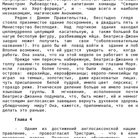
Министром  Рыбоводства,  и  капитаном  команды  "Священ
мужчин  из  Херт-форшира",  и  -  чаще всего и  наиболе
незнакомцем, магическим Анонимом.

     Рядом с  Домом  Правительства,  бесстыдно  глядя  
стояло приземистое здание поскромнее, в двадцать пять э
Министерство бесплодия.  Над  портиком  здания  находил
целомудренно целующий  касательную, а  также большой ба
нагую бесполую фигуру, разбивающую яйца. Беатриса-Джоан
заодно  может  получить  там   свои  "соболезновательны
название!). Это дало бы ей  повод войти в  здание и поб
Вполне возможно,  что ей удастся  увидеть  его,  когда 
работы. Она знала, что на этой неделе он работает в сме
     Прежде чем пересечь набережную, Беатриса-Джоанна п
толпу какими-то новыми глазами,  возможно глазами Моря.
если  говорить  более точно,  это были  люди,  которые 
острова:  евразийцы, евроафриканцы; европо-линезийцы пр
играл  на темных, золотистых,  даже красноватых  лицах.
чуть присыпанное  белой  пудрой, имело цвет  персика; т
гораздо реже. Этническое деление больше не имело значен
языковые   группы.  В   мгновение,   исполненное  почти
Беатриса-Джоанна подумала, что, быть может, ей и немног
настоящим англосаксам завещано вернуть духовное здоровь
ублюдочному  миру? Она, кажется, припоминала, что  ее н
делать это раньше.

Глава 4
     -   Одним  из  достижений  англосаксонской  нации 
правление,  -  провозгласил  Тристрам,  -  что  в  коне
правление  партии.  Позднее, когда  обнаружилось,  что 