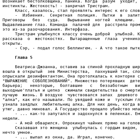
Возникает бестолковщина, паника. Когда  разум  уходит, 
инстинкты. Жестокость! - закричал Тристрам.

     Класс, казалось, стал проявлять интерес к его слов
     -  Избиения.  Секретная  полиция.  Пытки  в  залит
Приговоры   без   суда.   Вырывание  ногтей  клещами.  
Выдавливание глаз. Команда  палачей для  расстрела пром
это из-за разочарования. Интерфаза.

     Тристрам улыбнулся классу очень доброй  улыбкой. К
рассказа  о  жестокостях.  Вытаращенные  глаза  ученико
открыты.

     - Сэр, - подал голос Беллингем. - А что такое пытк
Глава 5
     Беатриса-Джоанна, оставив за спиной прохладную шир
вошла в открытый  зев Министерства,  пахнувший так, сло
опрыскали дезинфектантом. Она протолкалась к конторке с
"ВЫРАЖЕНИЕ  СОБОЛЕЗНОВАНИЙ". Множество потерявших  дете
барьера;   некоторые,  болтавшие   с   беззаботным   ви
выходные'платья и цепко  сжимали свидетельства о смерти
лучшую  жизнь. В воздухе  чувствовался запах  дешевого 
"алка", как его называли. По увядшей коже и  тусклым гл
узнала заядлых  любительниц алка. Для них день, когда в
утюг, давно миновал. А Государство прощало убийство мла
     - ... как-то запутался и задохнулся в пеленках. Ем
недели.

     - А мой обварился. Опрокинул чайник прямо на голов
     Сказавшая это женщина  улыбнулась с гордым видом, 
нечто умное.

     - ... выпал из окна, да. Играл, конечно.
