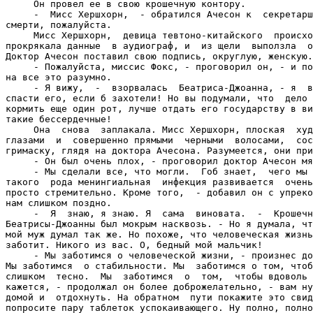
     Он провел ее в свою крошечную контору.

     -  Мисс Хершхорн,  - обратился Ачесон к  секретарш
смерти, пожалуйста.

     Мисс Хершхорн,  девица тевтоно-китайского  происхо
прокрякала данные  в аудиограф, и  из щели  выползла  о
Доктор Ачесон поставил свою подпись, округлую, женскую.

     - Пожалуйста, миссис Фокс, - проговорил он, - и по
на все это разумно.

     - Я вижу,  -  взорвалась  Беатриса-Джоанна, - я  в
спасти его, если б захотели! Но вы подумали, что  дело 
кормить еще один рот, лучше отдать его государству в ви
такие бессердечные!

     Она  снова  заплакала. Мисс Хершхорн, плоская  худ
глазами  и  совершенно прямыми  черными  волосами,  сос
гримаску, глядя на доктора Ачесона. Разумеется, они при
     - Он был очень плох, - проговорил доктор Ачесон мя
     - Мы сделали все, что могли.  Гоб знает,  чего мы 
такого  рода менингиальная  инфекция развивается  очень
просто стремительно. Кроме того,  - добавил он с упреко
нам слишком поздно.

     -  Я  знаю, я знаю. Я  сама  виновата.  -  Крошечн
Беатрисы-Джоанны был мокрым насквозь. - Но я думала, чт
мой муж думал так же. Но похоже, что человеческая жизнь
заботит. Никого из вас. О, бедный мой мальчик!

     - Мы заботимся о человеческой жизни, - произнес до
Мы заботимся  о стабильности. Мы  заботимся о том, чтоб
слишком  тесно.  Мы  заботимся  о  том,  чтобы вдоволь 
кажется, - продолжал он более доброжелательно, - вам ну
домой и  отдохнуть. На обратном  пути покажите это свид
попросите пару таблеток успокаивающего. Ну полно, полно