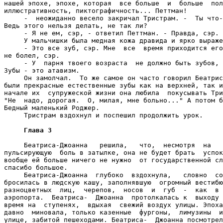
нашей эпохе, эпохе, которая  все больше  и  больше  пол
иллюстративность, пиктографичность... Петтман!

     -  неожиданно весело закричал Тристрам. -  Ты что-
Ведь этого нельзя делать, не так ли?

     - Я не ем, сэр, - ответил Петтман. - Правда, сэр.

     У мальчишки была медная кожа дравида и ярко выраже
     - Это все зуб, сэр. Мне  все  время приходится его
не болел, сэр.

     - У  парня твоего возраста  не должно быть зубов, 
Зубы - это атавизм.

     Он замолчал.  То же самое он часто говорил Беатрис
были прекрасные естественные зубы как на верхней, так и
начале их  супружеской жизни она любила  покусывать Три
"Не  надо, дорогая.  О, милая, мне больно..." А потом б
Бедный маленький Роджер.

     Тристрам вздохнул и поспешил продолжить урок.

Глава 3
     Беатриса-Джоанна   решила,   что,  несмотря  на   
пульсирующую  боль в затылке, она не будет брать  успок
вообще ей больше ничего не нужно  от государственной сл
спасибо большое.

     Беатриса-Джоанна  глубоко  вздохнула,   словно  со
бросилась в людскую кашу, заполнявшую  огромный вестибю
разноцветных  лиц,  черепов,  носов  и  губ  -  как  в 
аэропорта.  Беатриса-  Джоанна  протолкалась к  выходу 
время на  ступенях,  вдыхая  свежий воздух улицы. Эпоха
давно  миновала, только казенные  фургоны,  лимузины  и
улице, забитой пешеходами. Беатриса-  Джоанна посмотрел