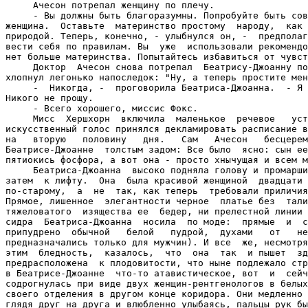
     Ачесон потрепал женщину по плечу.

     - Вы должны быть благоразумны. Попробуйте быть сов
женщина.  Оставьте  материнство простому  народу,  как 
природой. Теперь, конечно, - улыбнулся он, -  предполаг
вести себя по правилам. Вы  уже  использовали рекомендо
нет больше материнства. Попытайтесь избавиться от чувст
     Доктор  Ачесон снова потрепал  Беатрису-Джоанну по
хлопнул легонько напоследок: "Ну, а теперь простите мен
     -  Никогда, -  проговорила Беатриса-Джоанна.  - Я 
Никого не прощу.

     - Всего хорошего, миссис Фокс.

     Мисс  Хершхорн  включила  маленькое  речевое   уст
искусственный голос принялся декламировать расписание в
на   вторую   половину   дня.   Сам   Ачесон   бесцерем
Беатрисе-Джоанне  толстым задом: Все было  ясно: сын ее
пятиокись фосфора, а вот она - просто хнычущая и всем м
     Беатриса-Джоанна  высоко подняла голову и промарши
затем  к лифту.  Она  была красивой женщиной  двадцати 
по-старому,  а  не  так, как теперь  требовали приличия
Прямое, лишенное  элегантности черное  платье без  тали
тяжеловатого  изящества ее  бедер, ни прелестной линии 
сидра  Беатриса-Джоанна  носила  по моде:  прямые  и  с
припудрено  обычной   белой   пудрой,  духами   от   не
предназначались только для мужчин). И все  же, несмотря
этим  бледность,  казалось,  что  она  так  и пышет  зд
предрасположена  к плодовитости, что ныне подлежало стр
в Беатрисе-Джоанне  что-то атавистическое, вот  и  сейч
содрогнулась при виде двух женщин-рентгенологов в белых
своего отделения в другом конце коридора. Они медленно 
глядя друг на друга и влюбленно улыбаясь, пальцы рук бы