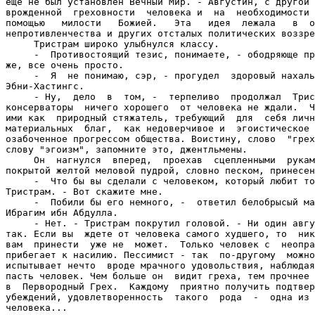
еще не был установлен Вечный Мир. - Августин, с другой 
врожденной  греховности  человека и  на  необходимости 
помощью   милости   Божией.   Эта   идея  лежала   в  о
непротивленчества и других отсталых политических воззре
     Тристрам широко улыбнулся классу.

     -  Противостоящий тезис, понимаете, - ободряюще пр
же, все очень просто.

     -  Я  не понимаю, сэр, - прогудел  здоровый нахаль
Эбни-Хастингс.

     - Ну,  дело  в  том, -  терпеливо  продолжал  Трис
консерваторы  ничего хорошего  от человека не ждали.  Ч
ими как  природный стяжатель, требующий  для  себя личн
материальных  благ,  как недоверчивое и  эгоистическое 
озабоченное прогрессом общества. Воистину, слово  "грех
слову "эгоизм", запомните это, джентльмены.

     Он  нагнулся  вперед,  проехав  сцепленными  рукам
покрытой желтой меловой пудрой, словно песком, принесен
     -  Что бы вы сделали с человеком, который любит то
Тристрам. - Вот скажите мне.

     -  Побили бы его немного, -  ответил белобрысый ма
Ибрагим ибн Абдулла.

     - Нет. - Тристрам покрутил головой. - Ни один авгу
так. Если вы  ждете от человека самого худшего, то  ник
вам  принести  уже не  может.  Только человек с  неопра
прибегает к насилию. Пессимист - так  по-другому  можно
испытывает нечто  вроде мрачного удовольствия, наблюдая
пасть человек. Чем больше он  видит греха, тем прочнее 
в  Первородный Грех.  Каждому  приятно получить подтвер
убеждений, удовлетворенность  такого  рода  -  одна из 
человека...
