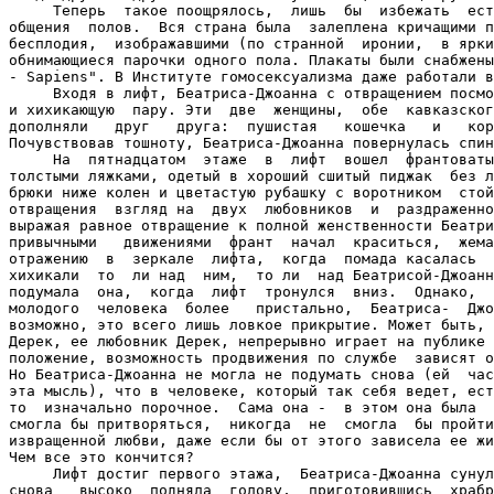
     Теперь  такое поощрялось,  лишь  бы  избежать  ест
общения  полов.  Вся страна была  залеплена кричащими п
бесплодия,  изображавшими (по странной  иронии,  в ярки
обнимающиеся парочки одного пола. Плакаты были снабжены
- Sapiens". В Институте гомосексуализма даже работали в
     Входя в лифт, Беатриса-Джоанна с отвращением посмо
и хихикающую  пару. Эти  две  женщины,  обе  кавказског
дополняли   друг   друга:  пушистая   кошечка   и   кор
Почувствовав тошноту, Беатриса-Джоанна повернулась спин
     На  пятнадцатом  этаже  в  лифт  вошел  франтоваты
толстыми ляжками, одетый в хороший сшитый пиджак  без л
брюки ниже колен и цветастую рубашку с воротником  стой
отвращения  взгляд на  двух  любовников  и  раздраженно
выражая равное отвращение к полной женственности Беатри
привычными   движениями  франт  начал  краситься,  жема
отражению  в  зеркале  лифта,  когда  помада касалась  
хихикали  то  ли над  ним,  то ли  над Беатрисой-Джоанн
подумала  она,  когда  лифт  тронулся  вниз.  Однако,  
молодого  человека  более   пристально,  Беатриса-  Джо
возможно, это всего лишь ловкое прикрытие. Может быть, 
Дерек, ее любовник Дерек, непрерывно играет на публике 
положение, возможность продвижения по службе  зависят о
Но Беатриса-Джоанна не могла не подумать снова (ей  час
эта мысль), что в человеке, который так себя ведет, ест
то  изначально порочное.  Сама она -  в этом она была  
смогла бы притворяться,  никогда  не  смогла  бы пройти
извращенной любви, даже если бы от этого зависела ее жи
Чем все это кончится?

     Лифт достиг первого этажа,  Беатриса-Джоанна сунул
снова   высоко  подняла  голову,  приготовившись  храбр