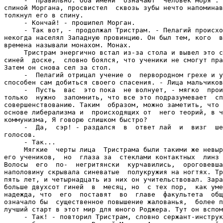
     -  Правильно. Оба имени  означают "человек моря". 
спиной Моргана, просвистел  сквозь зубы нечто напоминав
толкнул его в спину.

     - Кончай! - прошипел Морган.

     - Так вот, - продолжал Тристрам. - Пелагий происхо
некогда населял Западную провинцию. Он был тем, кого  в
времена называли монахом. Монах.

     Тристрам энергично встал из-за стола и вывел это с
синей  доске,  словно боялся, что ученики не смогут пра
Затем он снова сел за стол.

     -  Пелагий отрицал учение о  первородном грехе и у
способен сам добиться своего спасения. - Лица мальчиков
     -  Пусть  вас  это пока  не волнует, - мягко  прои
только  нужно  запомнить, что все это подразумевает  сп
совершенствованию. Таким  образом, можно заметить, что 
основе либерализма и  происходящих от  него теорий, в ч
коммунизма, Я говорю слишком быстро?

     -  Да,  сэр! - раздался  в  ответ лай  и  визг  ше
голосов.

     - Так...

     Мягкие  черты лица  Тристрама были такими же невыр
его учеников,  но  глаза за  стеклами контактных  линз 
Волосы  его  по-  негритянски  курчавились,  ороговевша
наполовину скрывала синеватые  полукружия на ногтях. Тр
пять лет, и четырнадцать из них он учительствовал. Зара
больше двухсот гиней  в  месяц, но  с тех пор,  как уме
надежда, что  его  поставят  во  главе  факультета  общ
означало бы  существенное повышение жалованья,  более п
лучший старт в этот мир для юного Роджера. Тут он вспом
     - Так! - повторил Тристрам, словно сержант-инструк