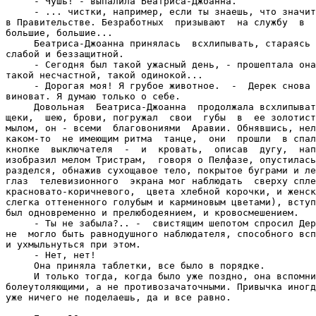
     - Чушь! - выпалила Беатриса-Джоанна.

     - ... чистки, например, если ты знаешь, что значит
в Правительстве. Безработных  призывают  на службу  в  
большие, большие...

     Беатриса-Джоанна принялась  всхлипывать, стараясь 
слабой и беззащитной.

     - Сегодня был такой ужасный день, - прошептала она
такой несчастной, такой одинокой...

     - Дорогая моя! Я грубое животное.  -  Дерек снова 
виноват. Я думаю только о себе.

     Довольная  Беатриса-Джоанна  продолжала всхлипыват
щеки,  шею, брови, погружал  свои  губы  в  ее золотист
мылом, он - всеми  благовониями  Аравии. Обнявшись, нел
каком-то  не имеющим ритма  танце,  они  прошли  в спал
кнопке  выключателя  -  и  кровать,  описав  дугу,  нап
изобразил мелом Тристрам,  говоря о Пелфазе, опустилась
разделся, обнажив сухощавое тело, покрытое буграми и ле
глаз  телевизионного  экрана мог наблюдать  сверху спле
красновато-коричневого,  цвета хлебной корочки, и женск
слегка оттененного голубым и карминовым цветами), вступ
был одновременно и прелюбодеянием, и кровосмешением.

     - Ты не забыла?.. -  свистящим шепотом спросил Дер
не  могло быть равнодушного наблюдателя, способного всп
и ухмыльнуться при этом.

     - Нет, нет!

     Она приняла таблетки, все было в порядке.

     И только тогда, когда было уже поздно, она вспомни
болеутоляющими, а не противозачаточными. Привычка иногд
уже ничего не поделаешь, да и все равно.
