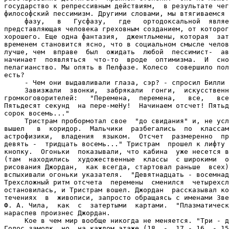
государство к репрессивным действиям,  в результате чег
философский пессимизм. Другими словами, мы втягиваемся 
     фазу,   в   Гусфазу,   где   ортодоксальной  являе
представляющая человека греховным созданием, от которог
хорошего. Еще одна фантазия,  джентльмены, которая  зат
временем становится ясно, что в социальном смысле челов
лучше, чем  вправе  был  ожидать  любой  пессимист-  ав
начинает  появляться  что-то  вроде  оптимизма.  И  сно
пелагианство. Мы опять в Пелфазе. Колесо  совершило пол
есть?

     - Чем они выдавливали глаза, сэр? - спросил Билли 
     Завизжали  звонки,  забрякали  гонги,  искусственн
громкоговорителей:   "Перемена,  перемена,   все,   все
Пятьдесят секунд  на пере-меНу!  Начинаем отсчет! Пятьд
сорок восемь..."

     Тристрам пробормотал свое  "до свидания" и, не усл
вышел   в  коридор.  Мальчики  разбегались  по  классам
астрофизики,  владения  языком.  Отсчет  размеренно  пр
девять -  тридцать восемь..." Тристрам  прошел к лифту 
кнопку.  Огоньки  показывали, что кабина  уже несется в
(там  находились  художественные  классы  с широкими  о
рисования Джордан,  как всегда, стартовал раньше  всех)
вспыхивали огоньки указателя.  "Девятнадцать - восемнад
Трехсложный ритм отсчета  перемены  сменился  четырехсл
остановилась, и Тристрам вошел. Джордан  рассказывал ко
течениях  в  живописи, запросто обращаясь с именами Зве
Ф. А. Чила,  как  с  затертыми  картами.  "Плазматическ
нараспев произнес Джордан.

     Кое в чем мир вообще никогда не меняется. "Три - д
Голос замолк, но  на каждом этаже (18  -  17 - 16  - 15