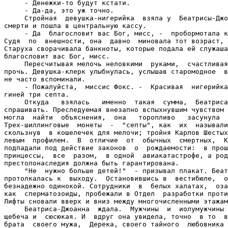
     - Денежки-то будут кстати.

     - Да-да, это уж точно.

     Стройная  девушка-нигерийка  взяла у  Беатрисы-Джо
смерти и пошла в центральную кассу.

     - Да  благословит вас Бог, мисс, -  пробормотала к
Судя  по  внешности, она  давно  миновала тот возраст, 
Старуха сворачивала банкноты, которые подала ей служаша
благословит вас Бог, мисс.

     Пересчитывая мелочь неловкими  руками,  счастливая
прочь. Девушка-клерк улыбнулась, услышав старомодное  в
не часто вспоминали.

     - Пожалуйста,  миссис Фокс. -  Красивая  нигерийка
гиней три септа.

     Откуда   взялась   именно  такая  сумма,  Беатриса
спрашивать. Преследуемая внезапно вспыхнувшим чувством 
могла  найти  объяснения,  она   торопливо   засунула  
Трех-шиллинговые  монеты  -  "септы", как  их  называли
скользнув  в кошелечек для мелочи; тройня Карлов Шестых
левым  профилем.  В  отличие  от  обычных  смертных,  К
подпадали под действие законов  о  рождаемости:  в прош
принцессы,  все  разом,  в одной  авиакатастрофе, а род
престолонаследия должна быть гарантирована.

     "Не  нужно больше детей!"  - призывал плакат. Беат
протолкалась к  выходу.  Остановившись в  вестибюле,  о
безнадежно одинокой. Сотрудники  в  белых халатах,  оза
как  сперматозоиды, пробежали в Отдел  разработки проти
Лифты сновали вверх и вниз между многочисленными этажам
     Беатриса-Джоанна  ждала.  Мужчины  и  иолумужчины 
щебеча и  сюсюкая. И  вдруг она увидела, точно  в то  в
брата  своего мужа,  Дерека, своего тайного  любовника 