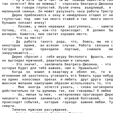
так хочется? Или не можешь? - спросила Беатриса-Джоанна
     - Не говори глупостей. Лузли очень  въедливый,  я 
маленькой свинье. Он может разузнать часы работы Тристр
     Дерек приблизился к окну и немедленно отошел от не
глупостью: под  ним так много этажей и так  много неотл
букашек ползает внизу!

     -  Похоже, у меня нервишки  разгулялись,  - замети
потому,  что... ну, кое-что  происходит.  Я  должен  бы
вечером. Кажется, мне светит хорошее место.

     - Что за место?

     - Да  работа  такого  рода,  что,  боюсь, мы  не с
некоторое  время,  во всяком  случае. Работа  связана с
Сегодня   утром    приходили   портные,   снимали    ме
закручиваются...

     Дерек сбросил с  себя шкуру бесполого  франта, нос
он выглядел мужчиной, решительным и сильным.

     - Это значит, - заключила Беатриса-Джоанна, - что 
которая будет для тебя важнее, чем я. Правильно?

     Когда  он  вошел  в квартиру и  обнял  ее,  то  в 
мгновение ей захотелось уговорить его бежать куда-нибуд
на одних  кокосовых  орехах  и любить  друг друга  сред
женское желание наилучшим образом использовать то, что 
     -  Мне  иногда  хочется узнать, - снова заговорила
действительно ли ты думаешь так, как говоришь? О любви 
     -  Ах, милая ты моя, - нетерпеливо проговорил Дере
никакого  желания  заниматься  игривой болтовней, -  по
происходят события,  которые  гораздо  важнее любви. Ту
смерти.

     Типично мужские рассуждения.
