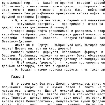
сумасшедший мир.  По  какой-то причине  створки  дверей
("Приехали", - нетерпеливо тряся двери,  пробормотал то
этот  момент  инстинктивного   страха  быть   пойманной
воображение Беатрисы-Джоанны превратило кабину лифта  в
будущей пятиокиси фосфора.

     - О, - всхлипнула она тихо, - бедный мой маленький
     -  Натурально застряли, -  прочирикал в  ответ на 
денди, сверкая цикламеновой помадой.

     Створки двери лифта расцепились и разошлись в стор
вестибюля изображал двух обнимающихся друзей мужского п
"Возлюби   ближнего   своего".   Подруги-любовницы  зах
Беатрису-Джоанну.

     - Идите вы к  черту! - выкрикнула она, вытирая сле
черту! Дерьмо вы, вот вы кто, дерьмо!

     Молодой человек  дернулся, недовольно  фыркнул  и 
бедрами. Лесбиянка, похожая на лягушку- быка, обхватила
бы защищая, и вперила в Беатрису-Джоанну ненавидящий вз
     -  Я ей покажу "дерьмо",  -  хрипло проговорила он
дерьмом отполирую, вот что я сделаю!

     - О, Фреда, - томно пропела подруга, - ты такая хр
Глава 2
     В то время как Беатриса-Джоанна спускалась вниз, е
поднимался  вверх.  Он  с  шумом  летел  в  лифте  на т
четвертого  отделения  Единой  мужской школы южного  Ло
Канала. Десятая группа  пятого класса в количестве шест
его. Тристрам  должен провести"  урок новой  истории. Н
висела карта Великобритании, полузакрытая тушей Джордан
Карта   была   новая,   школьное   издание.  Интересно.