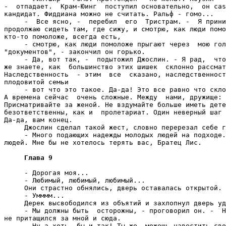
Глава 9
     - Дорогая моя...

     - Любимый, любимый, любимый...

     Они страстно обнялись, дверь оставалась открытой.

     - Умммм...

     Дерек высвободился из объятий и захлопнул дверь уд
     - Мы должны быть  осторожны, - проговорил он. -  Н
не притащился за мной и сюда.

     - Ну а хоть  бы и так! Ты же  можешь навестить сво