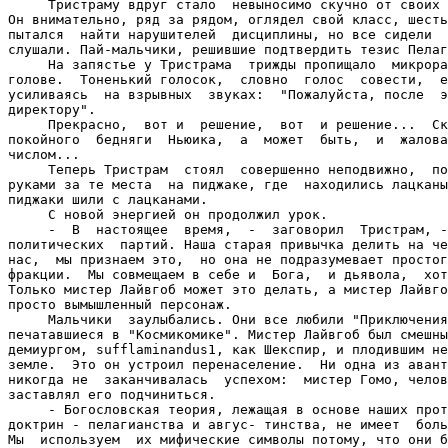
     Тристраму вдруг стало  невыносимо скучно от своих 
Он внимательно, ряд за рядом, оглядел свой класс, шесть
пытался  найти нарушителей  дисциплины, но все сидели  
слушали. Пай-мальчики, решившие подтвердить тезис Пелаг
     На запястье у Тристрама  трижды пропищало  микрора
голове.  Тоненький голосок,  словно  голос  совести,  е
усиливаясь  на взрывных  звуках:  "Пожалуйста, после  э
директору".

     Прекрасно,  вот и  решение,  вот  и решение...  Ск
покойного  бедняги  Ньюика,  а  может  быть,  и  жалова
числом...

     Теперь Тристрам  стоял  совершенно неподвижно,  по
руками за те места  на пиджаке, где  находились лацканы
пиджаки шили с лацканами.

     С новой энергией он продолжил урок.

     -  В  настоящее  время,  -  заговорил  Тристрам, -
политических  партий. Наша старая привычка делить на че
нас,  мы признаем это,  но она не подразумевает простог
фракции.  Мы совмещаем в себе и  Бога,  и дьявола,  хот
Только мистер Лайвгоб может это делать, а мистер Лайвго
просто вымышленный персонаж.

     Мальчики  заулыбались. Они все любили "Приключения
печатавшиеся в "Космикомике". Мистер Лайвгоб был смешны
демиургом, sufflaminandus1, как Шекспир, и плодившим не
земле.  Это он устроил перенаселение.  Ни одна из авант
никогда не  заканчивалась  успехом:  мистер Гомо, челов
заставлял его подчиниться.

     - Богословская теория, лежащая в основе наших прот
доктрин - пелагианства и авгус- тинства, не имеет  боль
Мы  используем  их мифические символы потому, что они б