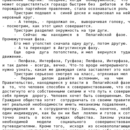
может осуществляться гораздо быстрее без  дебатов  и бе
порождало партийное правление, стала осознаваться роль 
     Тристрам подошел к  синей доске и нарисовал на ней
неровный круг.

     - А теперь, - продолжал он,  выворачивая голову, ч
- посмотрим, как этот цикл совершается.

     Тристрам разделил окружность на три дуги.

     -   Сейчас  мы  находимся  в   Пелагийской  фазе. 
Промежуточная фаза.

     Его мел утолстил сначала одну дугу, потом другую.

     - А та переходит в Августинскую фазу.

     Еще  одна  дуга  потолстела, и мел  вернулся  туда
движение.

     - Пелфаза, Интерфаза, Гусфаза; Пелфаза, Интерфаза,
и так далее - всегда, вечно. Что-то вроде непрерывного 
нужно узнать, какая же движущая сила заставляет это кол
     Тристрам серьезно смотрел на класс, отряхивая мел 
     -  Первым   делом  давайте  вспомним,  на   чем   
Правительство, находящееся у власти в  Пелагийской фазе
в  то, что человек способен к совершенствованию, что со
достигнуто его собственными силами и что путь к соверше
себя прямую  дорогу. Человек хочет быть совершенным. Он
Граждане общества хотят  сотрудничать со своими правите
нет реальной необходимости иметь механизмы подавления, 
принуждения их  к сотрудничеству. Законы, конечно, необ
один индивидуум, как бы он ни был  лоялен и готов к сот
точно  знать  о  всех  нуждах  общества.  Законы  указы
необходимой    модели    социального    совершенствован
путеводителями. Кроме того,  исходя  из основополагающе