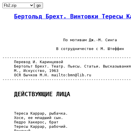
Бертольд Брехт. Винтовки Тересы К
                          По мотивам Дж.-М. Синга

                       В сотрудничестве с М. Штеффин

-------------------------------------------------------
     Перевод И. Каринцевой

     Бертольт Брехт. Театр. Пьесы. Статьи. Высказывания
     М., Искусство, 1963

     OCR Бычков М.Н. mailto:bmn@lib.ru

-------------------------------------------------------
ДЕЙСТВУЮЩИЕ ЛИЦА