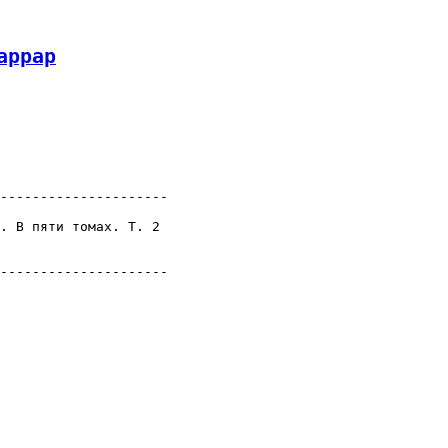
аррар
---------------------

. В пяти томах. Т. 2

---------------------
