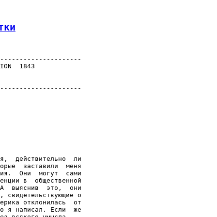
тки
---------------------

ION  1843

---------------------

я,  действительно  ли

орые  заставили  меня

ия.  Они  могут  сами

енции в  общественной

А  выяснив  это,  они

, свидетельствующие о

ерика отклонилась  от

о я написал. Если  же

ез всякого умысла.
