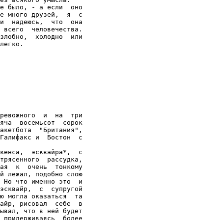
е было, - а если  оно

е много друзей,  я  с

и  надеюсь,  что  она

 всего  человечества.

злобно,  холодно  или

легко.
