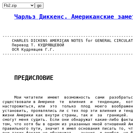
Чарльз Диккенс. Американские заме
-------------------------------------------------------
    CHARLES DICKENS AMERICAN NOTES for GENERAL CIRCULAT
    Перевод Т. КУДРЯВЦЕВОЙ

    OCR Кудрявцев Г.Г.

-------------------------------------------------------
ПРЕДИСЛОВИЕ  
     Мои читатели  имеют  возможность  сами  разобратьс
существовали в Америке  те  влияния  и  тенденции,  кот
насторожиться, или  это  только  плод  моего  воображен
установить, проявлялись ли с тех пор эти влияния и тенд
жизни Америки как внутри страны, так и  за  границей.  
смогут меня судить. Если они обнаружат какие-либо факты
том, что хотя бы в одном из указанных мной отношений Ам
правильного пути, значит я имел основания писать то, чт
они таких фактов не обнаружат, - значит, я ошибся, но б