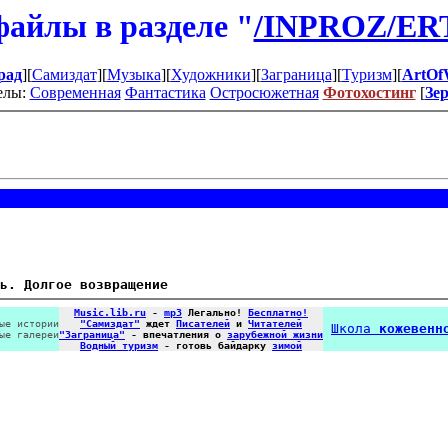
айлы в разделе "
/INPROZ/ER
рад
][
Самиздат
][
Музыка
][
Художники
][
Заграница
][
Туризм
][
ArtOf
елы:
Современная
Фантастика
Остросюжетная
Фотохостинг
[
Зе
ь. Долгое возвращение
Music.lib.ru
-
mp3
Легально!
Бесплатно!
ые истории
"Самиздат"
ждет
Писателей
и
Читателей
Школа
кожевенн
ые галереи
"Заграница"
- впечатления о
зарубежной жизни
Водный туризм
- готовь байдарку
зимой