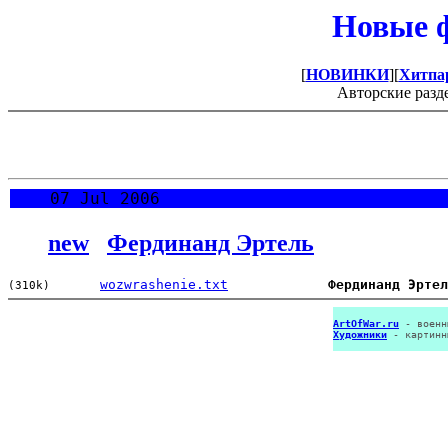
Новые ф
[
НОВИНКИ
][
Хитпа
Авторские разд
07 Jul 2006
new
Фердинанд Эртель
wozwrashenie.txt
Фердинанд Эртел
(310k)
ArtOfWar.ru
- военн
Художники
- картинн