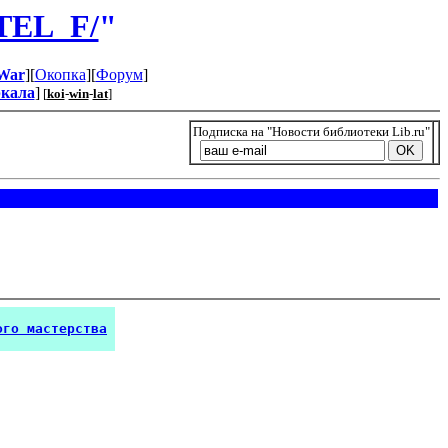
TEL_F/
"
War
][
Окопка
][
Форум
]
ркала
]
[
koi
-
win
-
lat
]
Подписка на "Новости библиотеки Lib.ru"
ого мастерства