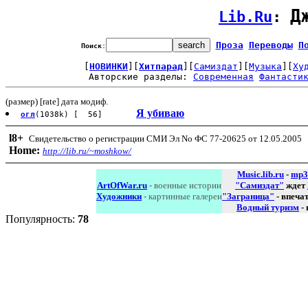
Д
Lib.Ru
: 
Проза
Переводы
П
Поиск
:
[
НОВИНКИ
][
Хитпарад
][
Самиздат
][
Музыка
][
Ху
Авторские разделы: 
Современная
Фантасти
(размер) [rate] дата модиф.
Я убиваю
огл
(1038k) [ 56]
l8
+
Свидетельство о регистрации СМИ Эл No ФС 77-20625 от 12.05.2005
Home:
http://lib.ru/~moshkow/
Music.lib.ru
-
mp3
ArtOfWar.ru
- военные истории
"Самиздат"
ждет
Художники
- картинные галереи
"Заграница"
- впеча
Водный туризм
-
Популярность:
78