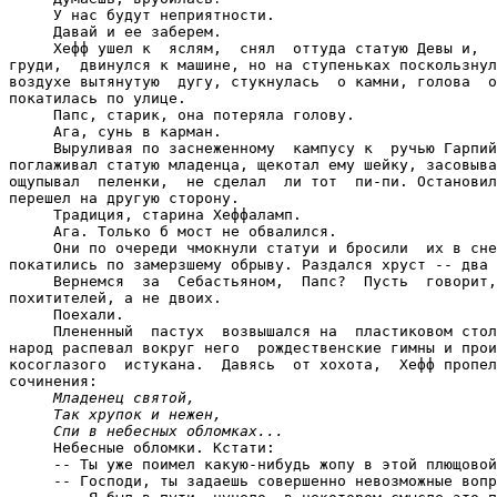
     У нас будут неприятности.

     Давай и ее заберем.

     Хефф ушел к  яслям,  снял  оттуда статую Девы и,  
груди,  двинулся к машине, но на ступеньках поскользнул
воздухе вытянутую  дугу, стукнулась  о камни, голова  о
покатилась по улице.

     Папс, старик, она потеряла голову.

     Ага, сунь в карман.

     Выруливая по заснеженному  кампусу к  ручью Гарпий
поглаживал статую младенца, щекотал ему шейку, засовыва
ощупывал  пеленки,  не сделал  ли тот  пи-пи. Остановил
перешел на другую сторону.

     Традиция, старина Хеффаламп.

     Ага. Только б мост не обвалился.

     Они по очереди чмокнули статуи и бросили  их в сне
покатились по замерзшему обрыву. Раздался хруст -- два 
     Вернемся  за  Себастьяном,  Папс?  Пусть  говорит,
похитителей, а не двоих.

     Поехали.

     Плененный  пастух  возвышался на  пластиковом стол
народ распевал вокруг него  рождественские гимны и прои
косоглазого  истукана.  Давясь  от хохота,  Хефф пропел
сочинения:

Младенец святой,
Так хрупок и нежен,
Спи в небесных обломках...
     Небесные обломки. Кстати:

     -- Ты уже поимел какую-нибудь жопу в этой плющовой
     -- Господи, ты задаешь совершенно невозможные вопр