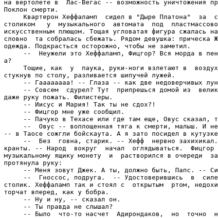
на вертолете в  Лас-Вегас -- возможность уничтожения пр
Поклон смерти.

     Квартерон Хеффаламп  сидел в "Дыре Платона"  за  с
столиком   у  музыкального  автомата  под  пластмассово
искусственным плющом. Тощая угловатая фигура сжалась на
словно  та собралась сбежать. Рядом девушка: прическа Ж
одежда. Подкрасться осторожно, чтобы не заметил.

     --  Неужели это Хеффаламп, Фицгор? Вся морда в пен
а?

     Тощие, как  у  паука, руки-ноги взлетают в  воздух
стукнув по столу, разливается шипучей лужей.

     -- Гаааааааа! -- Глаза -- как две недоверчивых лун
     -- Совсем  сдурел? Тут  припрешься домой из  велик
даже руку пожать. Филистеры.

     -- Иисус и Мария! Так ты не сдох?!

     -- Фицгор мне уже сообщил.

     -- Пачуко в Техасе или где там еще, Овус сказал, т
     --  Овус -- воплощенная тяга к смерти, малыш. И не
-- в Таосе сожгли бойскаута. А я зато посидел в кутузке
     --  Без  говна, старик. -- Хефф  нервно захихикал.
кранты. -- Народ  вокруг  начал  оглядываться.  Фицгор 
музыкальному ящику монету  и  растворился в очереди  за
протянула руку:

     -- Меня зовут Джек. А ты, должно быть, Папс. -- Си
     --  Гноссос, подруга.  -- Удостоверившись  в  силе
столик. Хеффаламп так и стоял с  открытым  ртом, недохи
торчат вперед, как у бобра.

     -- Ну и ну, -- сказал он.

     -- Ты правда не слышал?

     -- Было  что-то насчет  Адирондаков,  но  точно  н