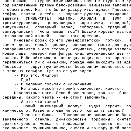
запрыгивают в студенческие микроавтобусы к студентам-ку
под заляпанными грязью бело-розовыми замшевыми тапочкам
в общем деле. На  что бы их раскрутить, думает Гноссос,
Хеффом  гоняли  у себя  в  подвале рулетку. Неожиданно 
вывеска:  УНИВЕРСИТЕТ   МЕНТОР,  ОСНОВАН   В   1894  ГО
третьекурсников,   целлулоидные  воротнички,  солидный,
выпускникам,  словарный  запас,  соблюдение  традиций. 
викторианский  "жопа новый  год"? Бывшие коровьи пастби
остроконечной крышей -- знак того времени.

     Миновали юрфак со его университетской  готикой.  Н
самом  деле,  милый  дворик,  роскошное  место для  дуэ
поворачиваются в его сторону, изумляясь, откуда взялось
Новые лица, невероятные фигуры юных американских дев --
пальто. Избегайте моего  взгляда, леди, не  то  прочтет
перепихнуться ли с маньяком, прежде чем выходить за адв
Гноссоса -- вдруг муж окажется бесплодным после всех св
в зеленых гольфах. Где-то ее уже видел.

     -- Кто это, Фицгор?

     -- Где?

     -- В зеленых гольфах с мокасинами.

     -- Не знаю, какой-то гений социологии, кажется.

     Невероятные ноги. Если б они знали, как это  было 
середины. Какого черта -- ее стоит запомнить.

     -- А это что такое?

     --  Новый  инженерный  корпус.  Будут  строить  по
химического. Разве его еще не было, когда ты свалил?

     -- Точно не было. -- Тонированные алюминиевые блок
закаленного   стекла,  димаксионовые  торсионы:  синтет
архитектурного  мешка  с  подарками  --  одного  на  вс
экономичное, функциональное, снести и за пару дней пост