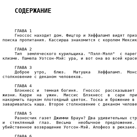
СОДЕРЖАНИЕ
     ГЛАВА 1

     Гноссос находит дом. Фицгор и Хеффаламп видят приз
поиска пропитания. Кассирша знакомится с королем Мексик
     ГЛАВА 2

     Тип  земляческого курильщика. "Пэлл-Мэлл"  с парег
клизме. Памела Уотсон-Мэй: ура, и вот она во всей красе
     ГЛАВА 3

     Доброе  утро,   блюз.   Матушка   Хеффаламп.  Монс
столкновение с деканом человеков.

     ГЛАВА 4

     Блэкнесс и  темная богиня.  Гноссос  рассказывает 
жизни. Карри  на  ужин.  Миссис  Блэкнесс  в  сари  при
накормить пауком плотоядный цветок. Тоска и брожение в 
заваривалась каша. Второе столкновение с деканом челове
     ГЛАВА 5

     Разносчик газет Джимми Браун? Два удивительных стр
и  стеклянный  глаз.  Весьма   необычное  предложение. 
убийственное возвращение Уотсон-Мэй. Апофеоз в рюкзаке.

     ГЛАВА 6
