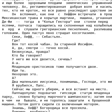
и еще более  здоровыми плодами  земляческих  упражнений
человеку. Ах, регламентированная  добрая воля  и насиль
тех, кто не кроток, но все равно унаследует царствие зе
     Он  вспомнил, как они  с  Хеффом встречали  в прош
Мексиканская трава и корытце мартини,  машина, угнанная
Ди-Фи
  --  тогда  в "Копье Гектора" они  стояли перед  
яслями, полчаса  таращились на склоненные над колыбелью
в  ярд  и  слушали грегорианские песнопения,  разливавш
головами. Один пастух явно страдал косоглазием.

     Секи, Хефф, -- Себастьян.

     Где?

     Вон тот косой чабан. За стариной Иосифом.

     А, да, смотри -- точно косой.

     Безвкусица, правда?

     Кто бы говорил?

     У него же все двоится, сечешь?

     А-а.

     Младенцев-христосиков тоже получается двое.

     Иди ты.

     Нехорошо это.

     А?

     Два маленьких иисусика, понимаешь, Господи, это же
     Я врубился, Папс.

     Сейчас мы одного уберем, и все встанет на место.

     Паппадопулис подхватил  гипсовую  статую младенца 
парку,  словно бутылку марочного шампанского; затем они
в чем  ни  бывало, и не торопясь зашагали  к брошенной 
машине. Потом долго сидели со включенным мотором.

     Знаешь, Хефф? Богородица все просекла.

     Думаешь, врубилась?
