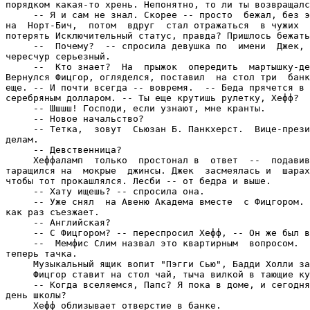
порядком какая-то хрень. Непонятно, то ли ты возвращалс
     -- Я и сам не знал. Скорее -- просто  бежал, без э
на  Норт-Бич,  потом  вдруг  стал отражаться  в чужих  
потерять Исключительный статус, правда? Пришлось бежать
     --  Почему?  -- спросила девушка по  имени  Джек, 
чересчур серьезный.

     --  Кто знает?  На  прыжок  опередить  мартышку-де
Вернулся Фицгор, огляделся, поставил  на стол три  банк
еще. -- И почти всегда -- вовремя.  -- Беда прячется в 
серебряным долларом. -- Ты еще крутишь рулетку, Хефф?

     -- Шшшш! Господи, если узнают, мне кранты.

     -- Новое начальство?

     -- Тетка,  зовут  Сьюзан Б. Панкхерст.  Вице-прези
делам.

     -- Девственница?

     Хеффаламп  только  простонал в  ответ  --  подавив
таращился на  мокрые  джинсы. Джек  засмеялась и  шарах
чтобы тот прокашлялся. Лесби -- от бедра и выше.

     -- Хату ищешь? -- спросила она.

     -- Уже снял  на Авеню Академа вместе  с Фицгором. 
как раз съезжает.

     -- Английская?

     -- С Фицгором? -- переспросил Хефф, -- Он же был в
     --  Мемфис Слим назвал это квартирным  вопросом.  
теперь тачка.

     Музыкальный ящик вопит "Пэгги Сью", Бадди Холли за
     Фицгор ставит на стол чай, тыча вилкой в тающие ку
     -- Когда вселяемся, Папс? Я пока в доме, и сегодня
день школы?

     Хефф облизывает отверстие в банке.
