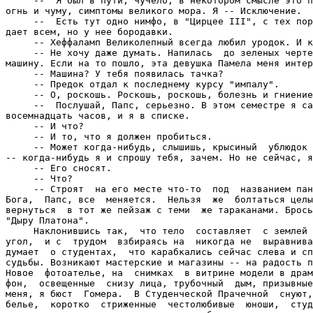
     --  Я был в пути, чучело, в некотором смысле это п
огнь и чуму, симптомы великого мора. Я -- Исключение.

     --  Есть тут одно нимфо, в "Цирцее III", с тех пор
дает всем, но у нее бородавки.

     -- Хеффаламп Великолепный всегда любил уродок. И к
     -- Не хочу даже думать. Напилась  до зеленых черте
машину. Если на то пошло, эта девушка Памела меня интер
     -- Машина? У тебя появилась тачка?

     -- Предок отдал к последнему курсу "импалу".

     -- О, роскошь. Роскошь, роскошь, болезнь и гниение
     --  Послушай, Папс, серьезно. В этом семестре я са
восемнадцать часов, и я в списке.

     -- И что?

     -- И то, что я должен пробиться.

     -- Может когда-нибудь, слышишь, крысиный  ублюдок 
-- когда-нибудь я и спрошу тебя, зачем. Но не сейчас, я
     -- Его сносят.

     -- Что?

     -- Строят  на его месте что-то  под  названием пан
Бога,  Папс, все  меняется.  Нельзя  же  болтаться целы
вернуться  в тот же пейзаж с теми  же тараканами. Брось
"Дыру Платона".

     Наклонившись так,  что тело  составляет  с землей 
угол,  и с  трудом  взбираясь на  никогда не  выравнива
думает  о студентах,  что карабкались сейчас слева и сп
судьбы. Возникают мастерские и магазины -- на радость п
Новое  фотоателье, на  снимках  в витрине модели в драм
фон,  освещенные  снизу лица, трубочный  дым, призывные
меня, я бюст  Гомера.  В Студенческой Прачечной  снуют,
белье,  коротко  стриженные  честолюбивые  юноши,  студ