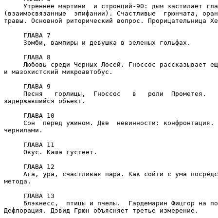
     Утреннее мартини  и стронций-90: дым застилает гла
(взаимосвязанные  эпифании). Счастливые  грюнчата, оран
травы. Основной риторический вопрос. Прорицательница Хе
     ГЛАВА 7

     Зомби, вампиры и девушка в зеленых гольфах.

     ГЛАВА 8

     Любовь среди Черных Лосей. Гноссос рассказывает ещ
и мазохистский микроавтобус.

     ГЛАВА 9

     Песня   горлицы,  Гноссос   в   роли  Прометея.   
задержавшийся объект.

     ГЛАВА 10

     Сон  перед ужином. Две  невинности: конфронтация. 
чернилами.

     ГЛАВА 11

     Овус. Каша густеет.

     ГЛАВА 12

     Ага, ура, счастливая пара. Как сойти с ума посредс
метода.

     ГЛАВА 13

     Блэкнесс,  птицы и пчелы.  Гардемарин Фицгор на по
Дефлорация. Дэвид Грюн объясняет третье измерение.
