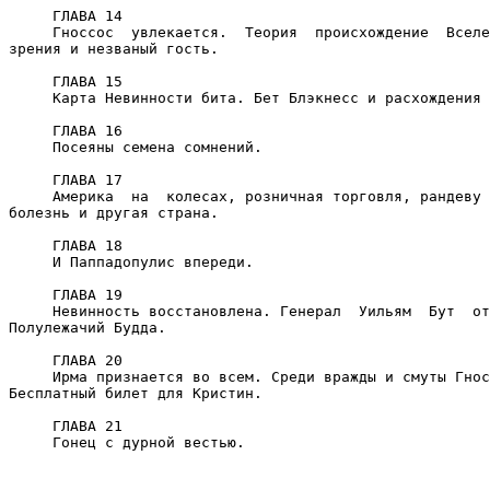
     ГЛАВА 14

     Гноссос  увлекается.  Теория  происхождение  Вселе
зрения и незваный гость.

     ГЛАВА 15

     Карта Невинности бита. Бет Блэкнесс и расхождения 
     ГЛАВА 16

     Посеяны семена сомнений.

     ГЛАВА 17

     Америка  на  колесах, розничная торговля, рандеву 
болезнь и другая страна.

     ГЛАВА 18

     И Паппадопулис впереди.

     ГЛАВА 19

     Невинность восстановлена. Генерал  Уильям  Бут  от
Полулежачий Будда.

     ГЛАВА 20

     Ирма признается во всем. Среди вражды и смуты Гнос
Бесплатный билет для Кристин.

     ГЛАВА 21

     Гонец с дурной вестью.
