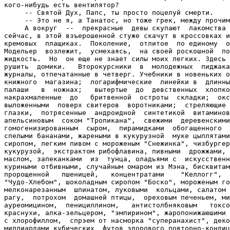
кого-нибудь есть вентилятор?

     -- Святой Дух, Папс, ты просто поцелуй смерти.

     -- Это не я, а Танатос, но тоже грек, между прочим
     А вокруг  --  прекрасные  девы скупают  лакомства 
сейчас, в этой взъерошенной стуже скачут в кроссовках и
кремовых  плащиках.  Поколение,  отлитое  по единому  о
Модельер  возлежит,  усмехаясь,  на своей роскошной  по
жидкость.  Но  он еще не знает силы моих легких. Здесь 
рушить  домики.   Второкурсники  в  молодежных  пиджака
журналы, отпечатанные в четверг. Учебники в новеньких о
книжного  магазина;  логарифмические  линейки в  длинны
палаши   в  ножнах;   вытертые  до  девственных  хлопко
накрахмаленные  до   бритвенной  остроты  складки;  окс
выложенными  поверх свитеров  воротниками;  стреляющие 
глазки,  потрясенные  андроидной  синтетикой  витаминов
апельсиновым  соком "Тропикана",  свежими  деревенскими
гомогенизированным  сыром,  пирамидками  обогащенного  
спелыми бананами, жареными в кукурузной  муке цыплятами
сиропом, легким пивом с мороженым "Снежинка", чизбургер
кукурузой,  экстрактом рибофлавина, пивными  дрожжами, 
маслом, запеканками  из  тунца, оладьями с  искусственн
куриными отбивными, случайным омаром из Мэна, бисквитам
пророщенной   пшеницей,   концентратами    "Келлогг",  
"Чудо-Хлебом", шоколадным сиропом "Боско", мороженым го
мелконарезанным  шпинатом, луковыми  кольцами, салатом 
рагу,  потрохом  домашней птицы,  ореховым печеньем, ми
ауреомицином,  пенициллином,   антистолбняковым   токсо
краснухи, алка-зельцером, "эмпирином", жаропонижаюшими 
с хлорофиллом,  спрэем от насморка "суперанахист", деко
миллиардами кубических  футов здорового повторно-кондиц