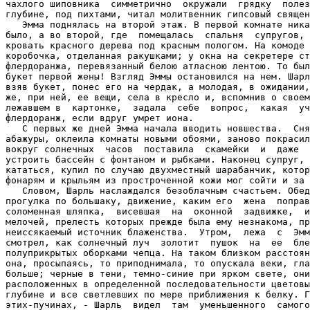
чахлого шиповника  симметрично  окружали  грядку  полез
глубине, под пихтами, читал молитвенник гипсовый священ
   Эмма поднялась на второй этаж. В первой комнате ника
было, а во второй, где  помещалась  спальня  супругов, 
кровать красного дерева под красным пологом. На комоде 
коробочка, отделанная ракушками; у окна на секретере ст
флердоранжа, перевязанный белою атласною лентою. То был
букет первой жены! Взгляд Эммы остановился на нем. Шарл
взяв букет, понес его на чердак, а молодая, в ожидании,
же, при ней, ее вещи, села в кресло и, вспомнив о своем
лежавшем в  картонке,  задала  себе  вопрос,  какая  уч
флердоранж, если вдруг умрет иона.

   С первых же дней Эмма начала вводить новшества.  Сня
абажуры, оклеила комнаты новыми обоями, заново покрасил
вокруг солнечных  часов  поставила  скамейки  и  даже  
устроить бассейн с фонтаном и рыбками. Наконец супруг, 
кататься, купил по случаю двухместный шарабанчик, котор
фонарям и крыльям из простроченной кожи мог сойти и за 
   Словом, Шарль наслаждался безоблачным счастьем. Обед
прогулка по большаку, движение, каким его  жена  поправ
соломенная шляпка,  висевшая  на  оконной  задвижке,  и
мелочей, прелесть которых прежде была ему незнакома, пр
неиссякаемый источник блаженства.  Утром,  лежа  с  Эмм
смотрел, как солнечный луч  золотит  пушок  на  ее  бле
полуприкрытых оборками чепца. На таком близком расстоян
она, просыпаясь, то приподнимала, то опускала веки, гла
больше; черные в тени, темно-синие при ярком свете, они
расположенных в определенной последовательности цветовы
глубине и все светлевших по мере приближения к белку. Г
этих-пучинах, - Шарль  видел  там  уменьшенного  самого