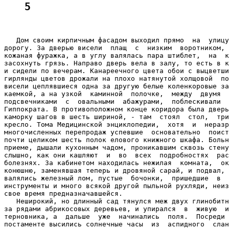
5
   Дом своим кирпичным фасадом выходил прямо  на  улицу
дорогу. За дверью висели  плащ  с  низким  воротником, 
кожаная фуражка, а в углу валялась пара штиблет,  на  к
засохнуть грязь. Направо дверь вела в залу, то есть в к
и сидели по вечерам. Канареечного цвета обои с выцветши
гирлянды цветов дрожали на плохо натянутой холщовой  по
висели цеплявшиеся одна за другую белые коленкоровые за
каемкой, а на узкой  каминной  полочке,  между  двумя  
подсвечниками  с  овальными  абажурами,  поблескивали  
Гиппократа. В противоположном конце коридора была дверь
каморку шагов в шесть шириной, - там  стоял  стол,  три
кресло. Тома Медицинской энциклопедии,  хотя  и  неразр
многочисленных перепродаж успевшие  основательно  поист
почти целиком шесть полок елового книжного шкафа. Больн
приеме, дышали кухонным чадом, проникавшим сквозь стену
слышно, как они кашляют  и  во  всех  подробностях  рас
болезнях. За кабинетом находилась нежилая  комната,  ок
конюшню, заменявшая теперь и дровяной сарай, и подвал, 
валялись железный лом, пустые  бочонки,  пришедшие  в  
инструменты и много всякой другой пыльной рухляди, неиз
свое время предназначавшейся.

   Неширокий, но длинный сад тянулся меж двух глинобитн
за рядами абрикосовых деревьев, и упирался  в  живую  и
терновника, а  дальше  уже  начинались  поля.  Посреди 
постаменте высились солнечные часы  из  аспидного  слан