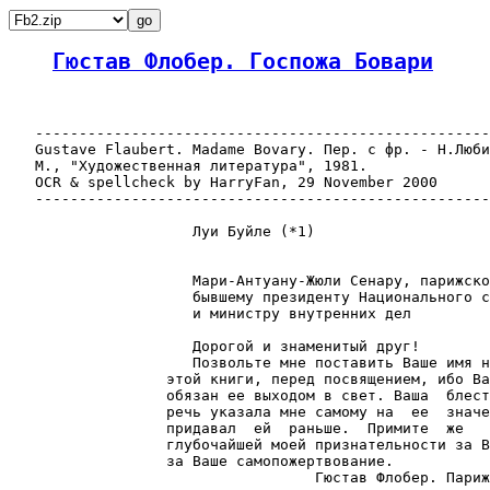
Гюстав Флобер. Госпожа Бовари
   ----------------------------------------------------
   Gustave Flaubert. Madame Bovary. Пер. с фр. - Н.Люби
   М., "Художественная литература", 1981.

   OCR & spellcheck by HarryFan, 29 November 2000

   ----------------------------------------------------
                     Луи Буйле (*1)

                     Мари-Антуану-Жюли Сенару, парижско
                     бывшему президенту Национального с
                     и министру внутренних дел

                     Дорогой и знаменитый друг!

                     Позвольте мне поставить Ваше имя н
                  этой книги, перед посвящением, ибо Ва
                  обязан ее выходом в свет. Ваша  блест
                  речь указала мне самому на  ее  значе
                  придавал  ей  раньше.  Примите  же   
                  глубочайшей моей признательности за В
                  за Ваше самопожертвование.

                                   Гюстав Флобер. Париж