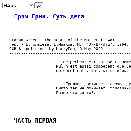
Грэм Грин. Суть дела
   ----------------------------------------------------
   Graham Greene. The Heart of the Matter (1948).

   Пер. - Е.Голышева, Б.Изаков. М., "Эй-Ди-Лтд", 1994.

   OCR & spellcheck by HarryFan, 8 May 2002

   ----------------------------------------------------
                          Le pecheur est an coeur  meme
                       Nul n'est aussi competent que le
                       de chretiente. Nul, si ce n'est 
                                                       
                          [Грешник достигает  самую  ду
                       Никто так не понимает  христианс
                       Разве что святой.

                                                       
ЧАСТЬ ПЕРВАЯ