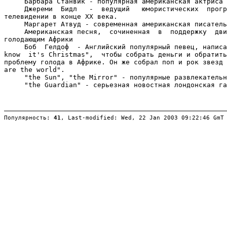
     Барбара Станвик - популярная американская актриса 
     Джереми  Бидл   -  ведущий   юмористических  прогр
телевидении в конце XX века.

     Маргарет Атвуд - современная американская писатель
     Американская песня,  сочиненная  в  поддержку  дви
голодающим Африки

     Боб  Гелдоф  - Английский популярный певец, написа
know  it's Christmas",  чтобы собрать деньги и обратить
проблему голода в Африке. Он же собрал поп и рок звезд 
are the world".

     "the Sun", "the Mirror" - популярные развлекательн
     "the Guardian" - серьезная новостная лондонская га
Популярность: 
41