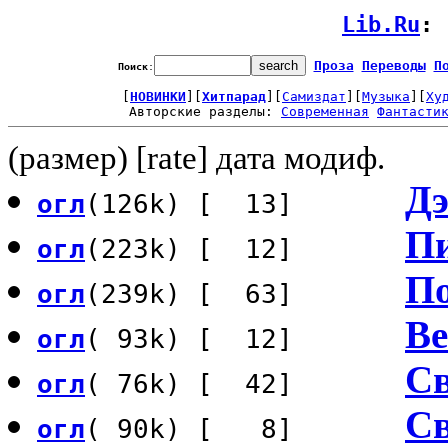
Lib.Ru
: 
Проза
Переводы
П
Поиск
:
[
НОВИНКИ
][
Хитпарад
][
Самиздат
][
Музыка
][
Ху
Авторские разделы: 
Современная
Фантасти
(размер) [rate] дата модиф.
Дэ
огл
(126k) [ 13]
Пи
огл
(223k) [ 12]
По
огл
(239k) [ 63]
Ве
огл
( 93k) [ 12]
Св
огл
( 76k) [ 42]
Св
огл
( 90k) [ 8]