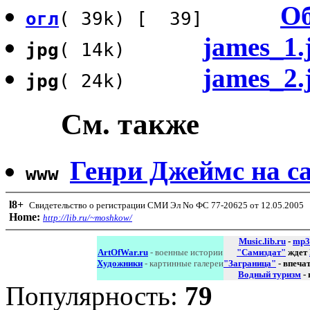
Об
огл
( 39k) [ 39]
james_1.
jpg
( 14k)
james_2.
jpg
( 24k)
См. также
Генри Джеймс на с
www
l8
+
Свидетельство о регистрации СМИ Эл No ФС 77-20625 от 12.05.2005
Home:
http://lib.ru/~moshkow/
Music.lib.ru
-
mp3
ArtOfWar.ru
- военные истории
"Самиздат"
ждет
Художники
- картинные галереи
"Заграница"
- впеча
Водный туризм
-
Популярность:
79