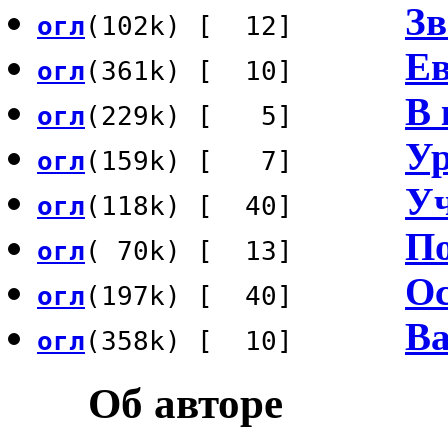
Зв
огл
(102k) [ 12]
Е
огл
(361k) [ 10]
В 
огл
(229k) [ 5]
Ур
огл
(159k) [ 7]
У
огл
(118k) [ 40]
По
огл
( 70k) [ 13]
Ос
огл
(197k) [ 40]
Ва
огл
(358k) [ 10]
Об авторе