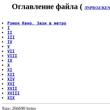
Оглавление файла (
/INPROZ/KENO
Рэмон Кено. Зази в метро
I
II
III
IV
V
VII
VIII
IX
Х
XI
XII
XIV
XVI
ХVII
XVIII
XIX
Size: 266690 bytes