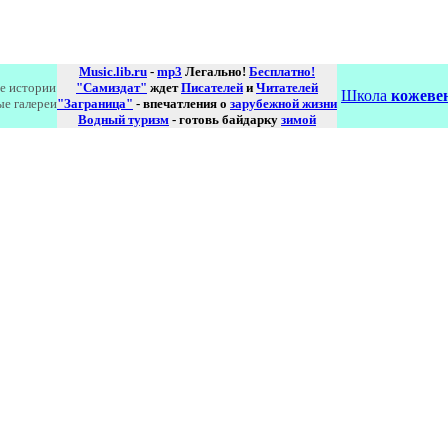
Music.lib.ru
-
mp3
Легально!
Бесплатно!
е истории
"Самиздат"
ждет
Писателей
и
Читателей
Школа
кожевен
ые галереи
"Заграница"
- впечатления о
зарубежной жизни
Водный туризм
- готовь байдарку
зимой