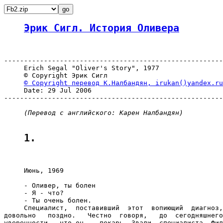
Эрик Сигл. История Оливера
-------------------------------------------------------
     Erich Segal "Oliver's Story", 1977

     © Copyright Эрик Сигл

© Copyright перевод К.Налбандян, irukan()yandex.ru
     Date: 29 Jul 2006

-------------------------------------------------------
(Перевод с английского: Карен Налбандян)
1.
     Июнь, 1969

     - Оливер, ты болен

     - Я - что?

     - Ты очень болен.

     Специалист,  поставивший  этот  вопиющий  диагноз,
довольно   поздно.   Честно  говоря,   до  сегодняшнего
уверенности,  что он -  пекарь. Звали  специалиста  Фил