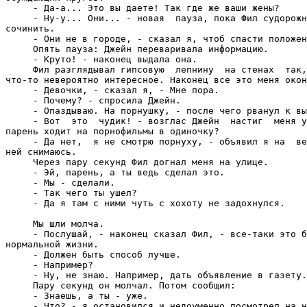
     - Да-а... Это вы даете! Так где же ваши жены?

     - Ну-у... Они... - новая  пауза, пока Фил судорожн
сочинить.

     - Они не в городе, - сказал я, чтоб спасти положен
     Опять пауза: Джейн переваривала информацию.

     - Круто! - наконец выдала она.

     Фил разглядывал гипсовую  лепнину  на стенах  так,
что-то невероятно интересное. Наконец все это меня окон
     - Девочки, - сказал я, - Мне пора.

     - Почему? - спросила Джейн.

     - Опаздываю. На порнушку, - после чего рванул к вы
     - Вот  это  чудик! - возглас Джейн  настиг  меня у
парень ходит на порнофильмы в одиночку?

     - Да нет,  я не смотрю порнуху, - объявил я на  ве
ней снимаюсь.

     Через пару секунд Фил догнал меня на улице.

     - Эй, парень, а ты ведь сделал это.

     - Мы - сделали.

     - Так чего ты ушел?

     - Да я там с ними чуть с хохоту не задохнулся.

     Мы шли молча.

     - Послушай, - наконец сказал Фил, - все-таки это б
нормальной жизни.

     - Должен быть способ лучше.

     - Например?

     - Ну, не знаю. Например, дать объявление в газету.

     Пару секунд он молчал. Потом сообщил:

     - Знаешь, а ты - уже.

     - Что? - я остановился и недоуменно посмотрел на н