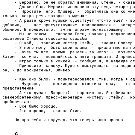
     - Вероятно, он не обратил внимания, Стейн, - сказа
     - Должен был. Мерритт исполнила эту вещь четыре ра
     -  Простите  его, Оливер, -  обратилась она ко мне
только, когда речь заходит о музыке.

     - А разве кроме музыки существует что-то еще? - во
добавил,  -  все присутствующие  приглашаются в  воскре
обычное. В полшестого. Там мы играем по-настоящему.

     - Мы не можем, - сказала Гвен, наконец  подключивш
родителей Стивена годовщина свадьбы.

     - О'кэй, - заключил мистер Стейн, - значит Оливер.
     - У него могут быть свои планы, - пришла мне на по
     - Зачем ты все  время  решаешь за него? -  вознего
Затем - ко мне, - появляйтесь к пяти тридцати. И принос
     - Играю только в хоккей, - сообщил я, в надежде от
     - Приносите  клюшку. Будете выстукивать  на ледяны
он, - до воскресенья, Оливер.

     - Как оно было? - поинтересовался Стив, когда я сд
     -  Чудесно,  -  восхищенно  ответила  она,  - ты п
представление.

     - А что думает Бэрретт? - спросил он. Я собирался 
свежеобретенному  пресс-секретарю  мистеру  Стейну,  но
пробормотал:

     - Все было хорошо.

     - Это хорошо, - сказал Стив.

     Но про себя я подумал, что теперь влип прочно.

6.