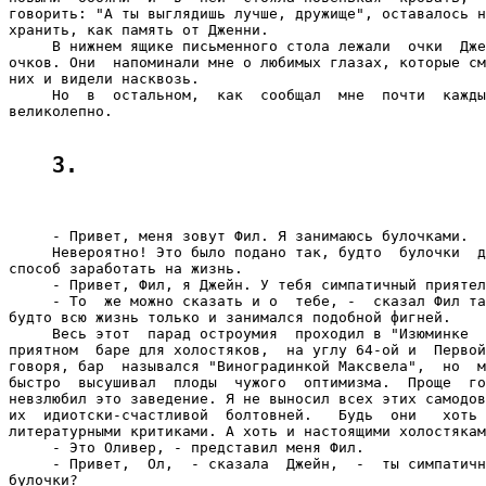
3.
     - Привет, меня зовут Фил. Я занимаюсь булочками.

     Невероятно! Это было подано так, будто  булочки  д
способ заработать на жизнь.

     - Привет, Фил, я Джейн. У тебя симпатичный приятел
     - То  же можно сказать и о  тебе, -  сказал Фил та
будто всю жизнь только и занимался подобной фигней.

     Весь этот  парад остроумия  проходил в "Изюминке  
приятном  баре для холостяков,  на углу 64-ой и  Первой
говоря, бар  назывался "Виноградинкой Максвела",  но  м
быстро  высушивал  плоды  чужого  оптимизма.  Проще  го
невзлюбил это заведение. Я не выносил всех этих самодов
их  идиотски-счастливой  болтовней.   Будь  они   хоть 
литературными критиками. А хоть и настоящими холостякам
     - Это Оливер, - представил меня Фил.

     - Привет,  Ол,  - сказала  Джейн,  -  ты симпатичн
булочки?
