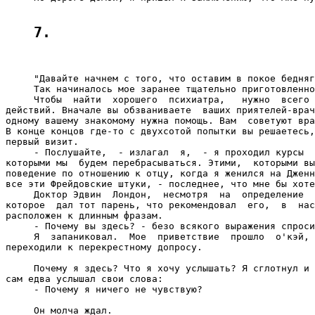
7.
     "Давайте начнем с того, что оставим в покое бедняг
     Так начиналось мое заранее тщательно приготовленно
     Чтобы  найти  хорошего  психиатра,   нужно  всего 
действий. Вначале вы обзваниваете  ваших приятелей-врач
одному вашему знакомому нужна помощь. Вам  советуют вра
В конце концов где-то с двухсотой попытки вы решаетесь,
первый визит.

     - Послушайте,  - излагал  я,  - я проходил курсы  
которыми мы  будем перебрасываться. Этими,  которыми вы
поведение по отношению к отцу, когда я женился на Дженн
все эти Фрейдовские штуки, - последнее, что мне бы хоте
     Доктор Эдвин  Лондон,  несмотря  на  определение  
которое  дал тот парень, что рекомендовал  его,  в  нас
расположен к длинным фразам.

     - Почему вы здесь? - безо всякого выражения спроси
     Я  запаниковал.  Мое  приветствие  прошло  о'кэй, 
переходили к перекрестному допросу.

     Почему я здесь? Что я хочу услышать? Я сглотнул и 
сам едва услышал свои слова:

     - Почему я ничего не чувствую?

     Он молча ждал.
