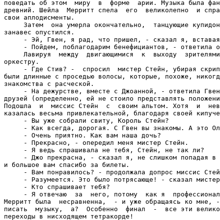
поведать об этом  миру  в  форме  арии. Музыка была фан
древний. Шейла  Мерритт спела  его  великолепно  и спра
свои аплодисменты.

     Затем  она умерла окончательно,  танцующие купидон
занавес опустился.

     - Эй, Гвен, я рад, что пришел, - сказал я, вставая
     - Пойдем, поблагодарим бенефициантов, - ответила о
     Лавируя  между  двигающимися  к  выходу  зрителями
оркестру.

     - Где Стив? -  спросил  мистер Стейн, убирая скрип
были длинные с проседью волосы, которые, похоже, никогд
знакомства с расческой.

     - На дежурстве, вместе с Джоанной, - ответила Гвен
друзей (определенно, ей не стоило представлять положени
Подошла  и  миссис Стейн  с  своим альтом. Хотя  и  нев
казалась весьма привлекательной, благодаря своей кипуче
     - Вы уже собрали свиту, Король Стейн?

     - Как всегда, дорогая. С Гвен вы знакомы. А это Ол
     - Очень приятно. Как вам наша дочь?

     - Прекрасно, - опередил меня мистер Стейн.

     - Я ведь спрашивала не тебя, Стейн, не так ли?

     - Джо прекрасна, - сказал я, не слишком попадая в 
и большое вам спасибо за билеты.

     - Вам понравилось? - продолжала допрос миссис Стей
     - Разумеется. Это было потрясающе! - сказал мистер
     - Кто спрашивает тебя?

     - Я отвечаю  за  него, потому  как я  профессионал
Мерритт была  несравненна,  - и уже обращаясь ко мне, -
писать  музыку,  а?  Особенно  финал  -  все эти велико
переходы в нисходящем тетракорде!
