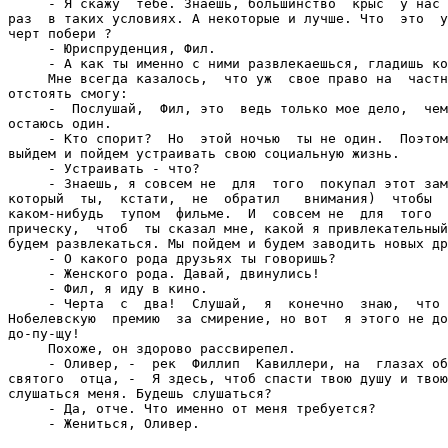
     - Я скажу  тебе. Знаешь, большинство  крыс  у нас 
раз  в таких условиях. А некоторые и лучше. Что  это  у
черт побери ?

     - Юриспруденция, Фил.

     - А как ты именно с ними развлекаешься, гладишь ко
     Мне всегда казалось,  что уж  свое право на  частн
отстоять смогу:

     -  Послушай,  Фил, это  ведь только мое дело,  чем
остаюсь один.

     - Кто спорит?  Но  этой ночью  ты не один.  Поэтом
выйдем и пойдем устраивать свою социальную жизнь.

     - Устраивать - что?

     - Знаешь, я совсем не  для  того  покупал этот зам
который  ты,  кстати,  не  обратил   внимания)  чтобы  
каком-нибудь  тупом  фильме.  И  совсем не  для  того  
прическу,  чтоб  ты сказал мне, какой я привлекательный
будем развлекаться. Мы пойдем и будем заводить новых др
     - О какого рода друзьях ты говоришь?

     - Женского рода. Давай, двинулись!

     - Фил, я иду в кино.

     - Черта  с  два!  Слушай,  я  конечно  знаю,  что 
Нобелевскую  премию  за смирение, но вот  я этого не до
до-пу-щу!

     Похоже, он здорово рассвирепел.

     - Оливер, -  рек  Филлип  Кавиллери, на  глазах об
святого  отца, -  Я здесь, чтоб спасти твою душу и твою
слушаться меня. Будешь слушаться?

     - Да, отче. Что именно от меня требуется?

     - Жениться, Оливер.
