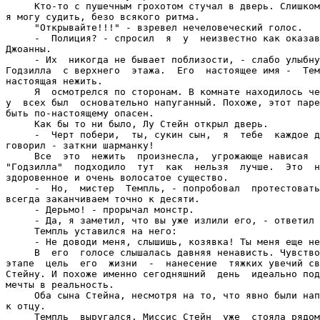
     Кто-то с пушечным грохотом стучал в дверь. Слишком
я могу судить, безо всякого ритма.

     "Открывайте!!!" - взревел нечеловеческий голос.

     -  Полиция? - спросил  я  у  неизвестно как оказав
Джоанны.

     - Их  никогда не бывает поблизости, - слабо улыбну
Годзилла  с верхнего  этажа.  Его  настоящее имя -  Тем
настоящая нежить.

     Я  осмотрелся по сторонам. В комнате находилось че
у  всех был  основательно напуганный. Похоже, этот паре
быть по-настоящему опасен.

     Как бы то ни было, Лу Стейн открыл дверь.

     -  Черт побери,  ты, сукин сын,  я  тебе  каждое д
говорил - заткни шарманку!

     Все  это  нежить  произнесла,  угрожающе нависая  
"Годзилла"  подходило  тут  как  нельзя  лучше.  Это  н
здоровенное и очень волосатое существо.

     -  Но,  мистер  Темпль, - попробовал  протестовать
всегда заканчиваем точно к десяти.

     - Дерьмо! - прорычал монстр.

     - Да, я заметил, что вы уже излили его, - ответил 
     Темпль уставился на него:

     - Не доводи меня, слышишь, козявка! Ты меня еще не
     В  его  голосе слышалась давняя ненависть. Чувство
этапе  цель  его  жизни  -  нанесение  тяжких увечий св
Стейну. И похоже именно сегодняшний  день  идеально под
мечты в реальность.

     Оба сына Стейна, несмотря на то, что явно были нап
к отцу.

     Темпль  выругался. Миссис Стейн  уже  стояла рядом