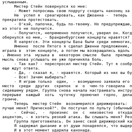
услышанным.

     Мистер Стейн повернулся ко мне:

     - Может попросишь свою подругу сходить наконец за 
     Не  успел я  среагировать, как Джоанна -  теперь  
прекратила протестовать.

     - О'кэй, папочка, будь по-твоему. Но предупреждаю,
из этого не получится.

     - Получится, непременно получится, уверил он. Когд
обернулся ко мне, - Бранденбургские концерты нравятся?

     Я напрягся. Эти концерты Баха были среди немногих,
     Именно  после Пятого я сделал Дженни предложение, 
играла в  этом концерте, а потом мы возвращались вдоль 
. Именно эта  музыка в  некотором смысле  была  прелюди
мысль снова услышать ее уже причиняла боль.

     - Так как? - переспросил мистер Стейн. Тут я сообр
еще ждут ответа.

     - Да, - сказал я, - нравятся. Который из них вы бу
     - Все! Зачем выбирать?

     - Я играю только  один,  - возмущенно заявила его 
место  среди  других  скрипок  и  о  чем-то говорила  п
сидевшему рядом. Группа снова начала настраивать инстру
перерыве  каждый  хоть  чуточку  промочил  горло,  дела
громче.

     Теперь  мистер Стейн  вознамерился дирижировать:  
лучше меня? Прической?". Он постучал по пульту (обычный
     -  Сейчас,  -  произнес  он  с  неизвестно  откуда
акцентом, - я хотеть резкий атака. Вы слышать меня? Рез
     Группа приготовилась. Он занес свой дирижерский ка
     Я задержал дыхание и от души понадеялся, что выдер
     И в этот момент ударила канонада.
