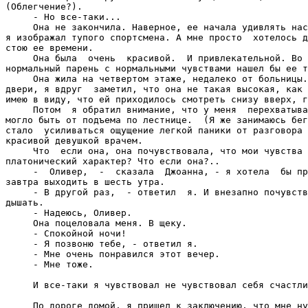
(Облегчение?).

     - Но все-таки...

     Она не закончила. Наверное, ее начала удивлять нас
я изображал тупого спортсмена. А мне просто  хотелось д
стою ее времени.

     Она была  очень  красивой.  И привлекательной. Во 
нормальный парень с нормальными чувствами нашел бы ее т
     Она жила на четвертом этаже, недалеко от больницы.
двери, я вдруг  заметил, что она не такая высокая, как 
имею в виду, что ей приходилось смотреть снизу вверх, г
     Потом  я обратил внимание, что у меня  перехватыва
могло быть от подъема по лестнице.  (Я же занимаюсь бег
стало  усиливаться ощущение легкой паники от разговора 
красивой девушкой врачем.

     Что  если она, она почувствовала, что мои чувства 
платонический характер? Что если она?..

     -  Оливер,  -  сказала  Джоанна, - я хотела  бы пр
завтра выходить в шесть утра.

     - В другой раз,  - ответил  я. И внезапно почувств
дышать.

     - Надеюсь, Оливер.

     Она поцеловала меня. В щеку.

     - Спокойной ночи!

     - Я позвоню тебе, - ответил я.

     - Мне очень понравился этот вечер.

     - Мне тоже.

     И все-таки я чувствовал не чувствовал себя счастли
     По дороге домой, я пришел к заключению, что мне ну