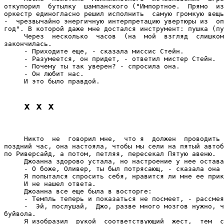
откупорил  бутылку  шампанского ("Импортное.  Прямо  из
оркестр единогласно решил исполнить  самую громкую вещь
-  чрезвычайно энергичную интерпретацию увертюры из  оп
год". В которой даже мне достался инструмент: пушка (пу
     Через  несколько  часов  (на  мой  взгляд  слишком
закончилась.

     - Приходите еще, - сказала миссис Стейн.

     - Разумеется, он придет, - ответил мистер Стейн.

     - Почему ты так уверен? - спросила она.

     - Он любит нас.

     И это было правдой.

x x x
     Никто  не  говорил мне,  что я  должен  проводить 
поздний час, она настояла, чтобы мы сели на пятый автоб
по Риверсайд, а потом, петляя, пересекал Пятую авеню.

     Джоанна здорово устала, но настроение у нее остава
     - О боже, Оливер, ты был потрясающ, - сказала она 
     Я попытался спросить себя, нравится ли мне ее прик
     И не нашел ответа.

     Джоанна все еще была в восторге:

     - Темпль теперь и показаться не посмеет, - рассмея
     -  Эй, послушай,  Джо, разве много мозгов нужно, ч
буйвола.

     Я изобразил  рукой  соответствующий  жест,  тем  с