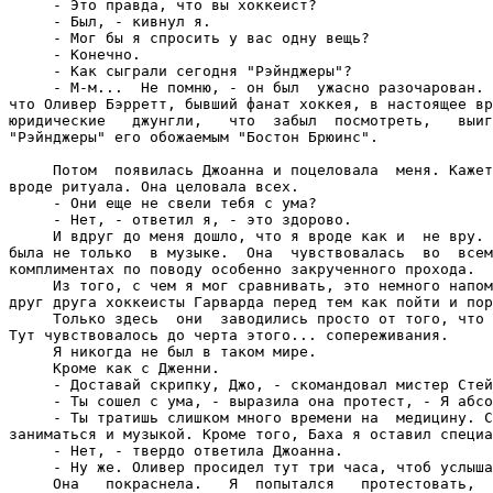
     - Это правда, что вы хоккеист?

     - Был, - кивнул я.

     - Мог бы я спросить у вас одну вещь?

     - Конечно.

     - Как сыграли сегодня "Рэйнджеры"?

     - М-м...  Не помню, - он был  ужасно разочарован. 
что Оливер Бэрретт, бывший фанат хоккея, в настоящее вр
юридические   джунгли,   что  забыл  посмотреть,   выиг
"Рэйнджеры" его обожаемым "Бостон Брюинс".

     Потом  появилась Джоанна и поцеловала  меня. Кажет
вроде ритуала. Она целовала всех.

     - Они еще не свели тебя с ума?

     - Нет, - ответил я, - это здорово.

     И вдруг до меня дошло, что я вроде как и  не вру. 
была не только  в музыке.  Она  чувствовалась  во  всем
комплиментах по поводу особенно закрученного прохода.

     Из того, с чем я мог сравнивать, это немного напом
друг друга хоккеисты Гарварда перед тем как пойти и пор
     Только здесь  они  заводились просто от того, что 
Тут чувствовалось до черта этого... сопереживания.

     Я никогда не был в таком мире.

     Кроме как с Дженни.

     - Доставай скрипку, Джо, - скомандовал мистер Стей
     - Ты сошел с ума, - выразила она протест, - Я абсо
     - Ты тратишь слишком много времени на  медицину. С
заниматься и музыкой. Кроме того, Баха я оставил специа
     - Нет, - твердо ответила Джоанна.

     - Ну же. Оливер просидел тут три часа, чтоб услыша
     Она   покраснела.   Я  попытался   протестовать,  