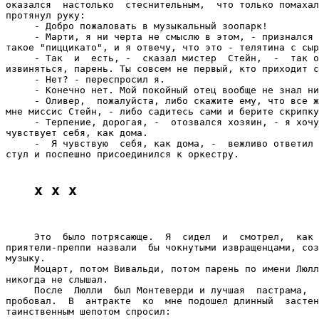
оказался  настолько  стеснительным,  что только помахал
протянул руку:

     - Добро пожаловать в музыкальный зоопарк!

     - Марти, я ни черта не смыслю в этом, - признался 
такое "пиццикато", и я отвечу, что это - телятина с сыр
     - Так  и  есть, -  сказал мистер  Стейн,  -  так о
извиняться, парень. Ты совсем не первый, кто приходит с
     - Нет? - переспросил я.

     - Конечно нет. Мой покойный отец вообще не знал ни
     - Оливер,  пожалуйста, либо скажите ему, что все ж
мне миссис Стейн, - либо садитесь сами и берите скрипку
     - Терпение, дорогая, -  отозвался хозяин, - я хочу
чувствует себя, как дома.

     -  Я чувствую  себя, как дома, -  вежливо ответил 
стул и поспешно присоединился к оркестру.

x x x
     Это  было потрясающе.  Я  сидел  и  смотрел,  как 
приятели-преппи назвали  бы чокнутыми извращенцами, соз
музыку.

     Моцарт, потом Вивальди, потом парень по имени Люлл
никогда не слышал.

     После  Люлли  был Монтеверди и лучшая  пастрама,  
пробовал.  В  антракте  ко  мне подошел длинный  застен
таинственным шепотом спросил:
