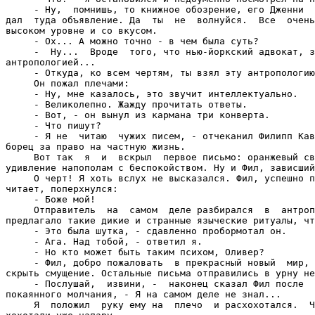
     - Ну,  помнишь, то книжное обозрение, его Дженни  
дал  туда объявление. Да  ты  не  волнуйся.  Все  очень
высоком уровне и со вкусом.

     - Ох... А можно точно - в чем была суть?

     -  Ну...  Вроде  того, что нью-йоркский адвокат, з
антропологией...

     - Откуда, ко всем чертям, ты взял эту антропологию
     Он пожал плечами:

     - Ну, мне казалось, это звучит интеллектуально.

     - Великолепно. Жажду прочитать ответы.

     - Вот, - он вынул из кармана три конверта.

     - Что пишут?

     - Я не  читаю  чужих писем, - отчеканил Филипп Кав
борец за право на частную жизнь.

     Вот так  я  и  вскрыл  первое письмо: оранжевый св
удивление напополам с беспокойством. Ну и Фил, зависший
     О черт! Я хоть вслух не высказался. Фил, успешно п
читает, поперхнулся:

     - Боже мой!

     Отправитель  на  самом  деле разбирался  в  антроп
предлагало такие дикие и странные языческие ритуалы, чт
     - Это была шутка, - сдавленно пробормотал он.

     - Ага. Над тобой, - ответил я.

     - Но кто может быть таким психом, Оливер?

     - Фил, добро пожаловать  в прекрасный новый  мир, 
скрыть смущение. Остальные письма отправились в урну не
     - Послушай,  извини, -  наконец сказал Фил после  
покаянного молчания, - Я на самом деле не знал...

     Я  положил  руку ему на  плечо  и расхохотался.  Ч