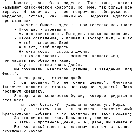
     Кажется,  она  была  моделью.  Того  типа,  которы
называют классической красотой. По  мне, так больше все
жирафу.  И  конечно,  у  нее  непременно  обнаружилась 
Мэрджори,  пухлая,  как  Винни-Пух.  Подружка  идиотски
представляли.

     - Ты часто бываешь здесь? - поинтересовалась класс
     - Никогда, - отрезал я.

     - А, все так говорят. Мы здесь только на входные. 
     - Какое совпадение, - пришел в восторг Фил, - я ту
     - А ты? - спросила Джейн.

     - А я тут, чтоб пожрать.

     - Ни фига себе, - сказала Джейн.

     -  Он хотел сказать, - вмешался  коллега Фил, - чт
пригласить вас обеих на ужин.

     - Круто! - восхитилась Джейн.

     Мы поужинали  кварталом  дальше,  в заведении  под
Флоры".

     - Очень даже, - сказала Джейн.

     Я  бы  добавил: "Но  не  очень  дешево".  Фил-таки
(впрочем, полностью  скрыть  шок ему не  удалось). Пото
протянул кредитку.

     Я представил количество булок,  которое придется п
этот жест...

     - Ты такой богатый? - удивленно хихикнула Мардж.

     -  Ну,   скажем  так,   я  человек   состоятельный
Крэнстонский, добавив, - но, конечно, не такой продвину
     За столом стало тихо. Называется, влипли.

     - Зять? - протянула Джейн, - Вы, двое, вы знаете к
     Ее  костлявый палец  с  длинным  ногтем на  конце 
осуждающих кругов.
