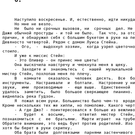
     Наступило воскресенье. И, естественно, идти никуда
     Но мне не везло.

     Не  было ни срочных вызовов, ни  срочных  дел. Не 
Даже обычной простуды - и той не было.  Так что, за отс
причин, я обнаружил себя с большим букетом в руке на пе
Девяносто четвертой. Рядом с домом Луиса Стейна.

     -  Ого,  -  выдохнул хозяин,  когда узрел цветочно
стоило.

     И уже к миссис Стейн:

     - Это Оливер - он принес мне цветы!

     Она выскочила навстречу и чмокнула меня в щеку.

     -  Заходите и  знакомьтесь  с  нашей  музыкальной 
мистер Стейн, похлопав меня по плечу.

     В   комнате   оказалось  человек  десять.  Все  бо
инструменты.  Настраивали  и  болтали.  Настроение у ни
звуки,  ими  производимые  -  еще выше.  Единственной  
удалось  заметить,  было  большое сверкающее  пианино. 
виднелась река Гудзон.

     Я  пожал всем руки. Большинство было чем-то  вроде
Кроме нескольких тех же хиппи, но помоложе. Какого черт
     - А где Джо? - поинтересовался я больше из вежливо
     -   Будет  к  восьми,   -  ответил  мистер  Стейн,
познакомиться  с  ее  братьями.  Марти играет  на трубе
Обратите внимание, это ведь бунт против родителей. Изо 
хотя бы берет в руки скрипку.

     Оба брата были  долговязыми  парнями застенчивого 