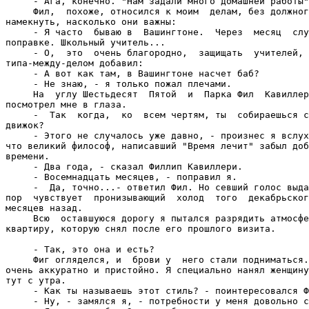
     - Ага, конечно. "Нам задали много домашней работы"
     Фил,  похоже, относился к моим  делам, без должног
намекнуть, насколько они важны:

     - Я часто  бываю в  Вашингтоне.  Через  месяц  слу
поправке. Школьный учитель...

     - О,  это  очень благородно,  защищать  учителей, 
типа-между-делом добавил:

     - А вот как там, в Вашингтоне насчет баб?

     - Не знаю, - я только пожал плечами.

     На  углу Шестьдесят  Пятой  и  Парка Фил  Кавиллер
посмотрел мне в глаза.

     -  Так  когда,  ко  всем чертям, ты  собираешься с
движок?

     - Этого не случалось уже давно, - произнес я вслух
что великий философ, написавший "Время лечит" забыл доб
времени.

     - Два года, - сказал Филлип Кавиллери.

     - Восемнадцать месяцев, - поправил я.

     -  Да, точно...- ответил Фил. Но севший голос выда
пор  чувствует  пронизывающий  холод  того  декабрьског
месяцев назад.

     Всю  оставшуюся дорогу я пытался разрядить атмосфе
квартиру, которую снял после его прошлого визита.

     - Так, это она и есть?

     Фиг огляделся, и  брови у  него стали подниматься.
очень аккуратно и пристойно. Я специально нанял женщину
тут с утра.

     - Как ты называешь этот стиль? - поинтересовался Ф
     - Ну, - замялся я, - потребности у меня довольно с