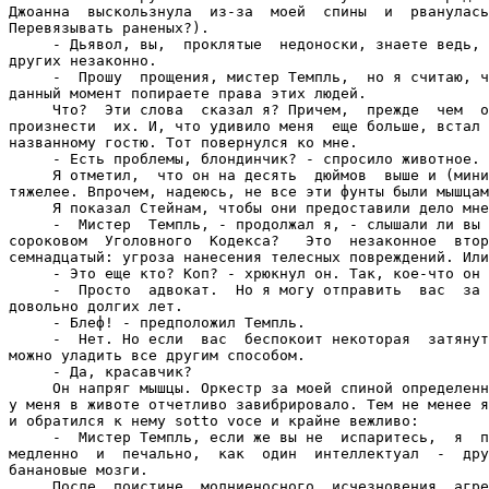
Джоанна  выскользнула  из-за  моей  спины  и  рванулась
Перевязывать раненых?).

     - Дьявол, вы,  проклятые  недоноски, знаете ведь, 
других незаконно.

     -  Прошу  прощения, мистер Темпль,  но я считаю, ч
данный момент попираете права этих людей.

     Что?  Эти слова  сказал я? Причем,  прежде  чем  о
произнести  их. И, что удивило меня  еще больше, встал 
названному гостю. Тот повернулся ко мне.

     - Есть проблемы, блондинчик? - спросило животное.

     Я отметил,  что он на десять  дюймов  выше и (мини
тяжелее. Впрочем, надеюсь, не все эти фунты были мышцам
     Я показал Стейнам, чтобы они предоставили дело мне
     -  Мистер  Темпль, - продолжал я, - слышали ли вы 
сороковом  Уголовного  Кодекса?   Это  незаконное  втор
семнадцатый: угроза нанесения телесных повреждений. Или
     - Это еще кто? Коп? - хрюкнул он. Так, кое-что он 
     -  Просто  адвокат.  Но я могу отправить  вас  за 
довольно долгих лет.

     - Блеф! - предположил Темпль.

     -  Нет. Но если  вас  беспокоит некоторая  затянут
можно уладить все другим способом.

     - Да, красавчик?

     Он напряг мышцы. Оркестр за моей спиной определенн
у меня в животе отчетливо завибрировало. Тем не менее я
и обратился к нему sotto voce и крайне вежливо:

     -  Мистер Темпль, если же вы не  испаритесь,  я  п
медленно  и  печально,  как  один  интеллектуал  -  дру
банановые мозги.

     После  поистине  молниеносного  исчезновения  агре