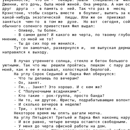
Дженни, его дочь, была моей женой. Она умерла. А нам ос
друг  друга  -  в память о  ней. Так что раз в  месяц  
Крэнстоне, чтобы сходить вместе  в боулинг, выпить за к
какой-нибудь экзотической  пиццы. Или же он  приезжал  
заняться  чем-то  в том же  духе.  Но вот  сегодня, сой
обычного соленого приветствия Фил выдал:

     - Оливер, ты болен.

     - В самом деле? И какого же черта, по твоему глубо
мнению, со мной не то?

     - Ты до сих пор не женился.

     Тут он замолчал, развернулся и,  не выпуская дерма
направился к выходу.

     В лучах утреннего солнца, стекло и бетон большого 
уютными. Так что мы  решили пройтись  пешком  с пару де
моей, как я ее я называл, холостяцкой берлогой.

     На углу Сорок Седьмой и Парка Фил обернулся:

     - Что ты делаешь по вечерам?

     - Ох, занят.

     - Гм... Занят? Это хорошо. И с кем же?

     - С "Полуночными всадниками".

     - Кто такие - рок-группа, просто банда?

     - Ни то, ни другое. Юристы, подрабатывающие волонт
     - И сколько вечеров в неделю?

     - Три, - ответил я.

     Некоторое время мы опять шагали молча.

     На углу Пятьдесят Третьей и Парка Фил наконец нару
     - И все равно, четыре вечера остаются свободными.

     - У меня до черта офисной работы на дом.
