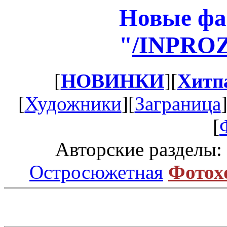
Новые фа
"
/INPRO
[
НОВИНКИ
][
Хитп
[
Художники
][
Заграница
[
Авторские разделы:
Остросюжетная
Фотох