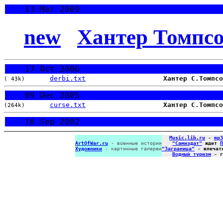
13 Mar 2009
new
Хантер Томпс
17 Oct 2006
derbi.txt
Хантер С.Томпсо
( 43k)
09 Dec 2005
curse.txt
Хантер С.Томпсо
(264k)
16 Sep 2002
Music.lib.ru
-
mp3
ArtOfWar.ru
- военные истории
"Самиздат"
ждет
П
Художники
- картинные галереи
"Заграница"
- впечат
Водный туризм
- г