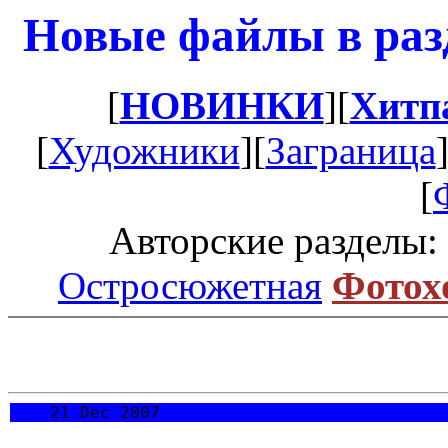
Новые файлы в раз
[
НОВИНКИ
][
Хитп
[
Художники
][
Заграница
[
Авторские разделы:
Остросюжетная
Фотох
21 Dec 2007