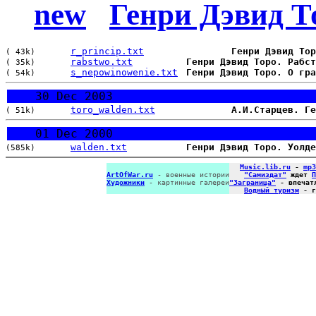
new
Генри Дэвид Т
r_princip.txt
Генри Дэвид Тор
( 43k)
rabstwo.txt
Генри Дэвид Торо. Рабст
( 35k)
s_nepowinowenie.txt
Генри Дэвид Торо. О гра
( 54k)
30 Dec 2003
toro_walden.txt
А.И.Старцев. Ге
( 51k)
01 Dec 2000
walden.txt
Генри Дэвид Торо. Уолде
(585k)
Music.lib.ru
-
mp3
ArtOfWar.ru
- военные истории
"Самиздат"
ждет
П
Художники
- картинные галереи
"Заграница"
- впечат
Водный туризм
- г