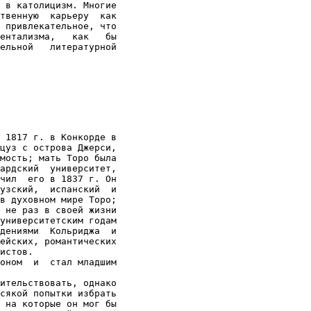
 в католицизм. Многие

твенную  карьеру  как

 привлекательное, что

ентализма,   как   бы

ельной   литературной

 1817 г. в Конкорде в

цуз с острова Джерси,

мость; мать Торо была

ардский  университет,

чил  его в 1837 г. Он

узский,  испанский  и

в духовном мире Торо;

 не раз в своей жизни

университетским годам

дениями  Кольриджа  и

ейских, романтических

истов.

оном  и  стал младшим

ительствовать, однако

сякой попытки избрать

 на которые он мог бы
