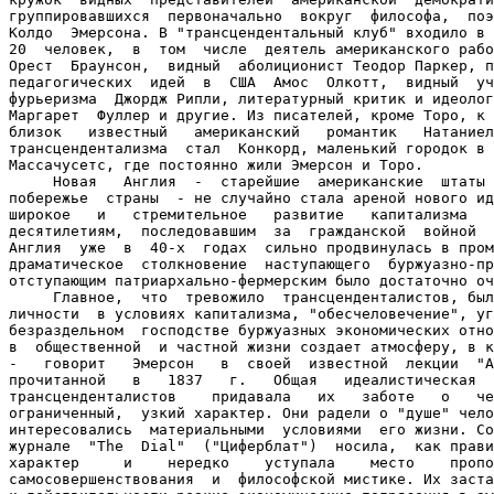
группировавшихся  первоначально  вокруг  философа,  поэ
Колдо  Эмерсона. В "трансцендентальный клуб" входило в 
20  человек,  в  том  числе  деятель американского рабо
Орест  Браунсон,  видный  аболиционист Теодор Паркер, п
педагогических  идей  в  США  Амос  Олкотт,  видный  уч
фурьеризма  Джордж Рипли, литературный критик и идеолог
Маргарет  Фуллер и другие. Из писателей, кроме Торо, к 
близок   известный   американский   романтик   Натаниел
трансцендентализма  стал  Конкорд, маленький городок в 
Массачусетс, где постоянно жили Эмерсон и Торо.

     Новая   Англия  -  старейшие  американские  штаты 
побережье  страны  - не случайно стала ареной нового ид
широкое   и   стремительное   развитие   капитализма   
десятилетиям,  последовавшим  за  гражданской  войной  
Англия  уже  в  40-х  годах  сильно продвинулась в пром
драматическое  столкновение  наступающего  буржуазно-пр
отступающим патриархально-фермерским было достаточно оч
     Главное,  что  тревожило  трансценденталистов, был
личности  в условиях капитализма, "обесчеловечение", уг
безраздельном  господстве буржуазных экономических отно
в  общественной  и частной жизни создает атмосферу, в к
-   говорит   Эмерсон   в  своей  известной  лекции  "А
прочитанной   в   1837   г.   Общая   идеалистическая  
трансценденталистов    придавала   их   заботе   о   че
ограниченный,  узкий характер. Они радели о "душе" чело
интересовались  материальными  условиями  его жизни. Со
журнале  "The  Dial"  ("Циферблат")  носила,  как прави
характер     и    нередко    уступала    место    пропо
самосовершенствования  и  философской мистике. Их заста