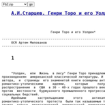
А.И.Старцев. Генри Торо и его Уол
                          Генри Торо и его Уолден*

-------------------------------------------------------
     OCR Артем Милованов

-------------------------------------------------------
1
     "Уолден,  или  Жизнь  в лесу" Генри Торо принадлеж
произведениям  американской классической литературы. И 
автора,  и  страницы  его знаменитой книги освещены ант
романтико-утопическими     идеями,     которые     полу
распространение  в  США  в 30 - 40-х годах прошлого век
против  жестокости  буржуазного промышленного прогресса
социальных бедствий.

     Идейными      застрельщиками     этого     антикап
романтико-утопического  протеста  были так называемые т
кружок  видных  представителей  американской  демократи