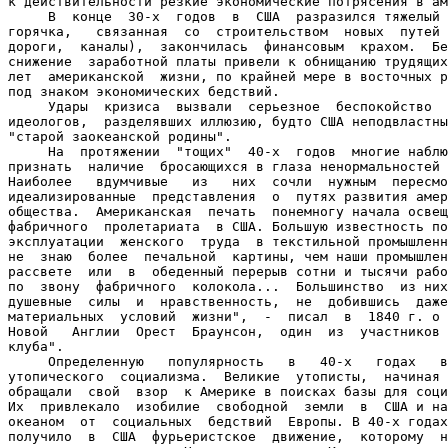
к действительности резкие экономические потрясения в ам
     В  конце  30-х  годов  в  США  разразился тяжелый 
горячка,   связанная  со  строительством  новых  путей 
дороги,  каналы),  закончилась  финансовым  крахом.  Бе
снижение  заработной платы привели к обнищанию трудящих
лет  американской  жизни, по крайней мере в восточных р
под знаком экономических бедствий.

     Удары  кризиса  вызвали  серьезное  беспокойство  
идеологов,  разделявших иллюзию, будто США неподвластны
"старой заокеанской родины".

     На  протяжении  "тощих"  40-х  годов  многие наблю
признать  наличие  бросающихся в глаза ненормальностей 
Наиболее   вдумчивые   из   них  сочли  нужным  пересмо
идеализированные  представления  о  путях развития амер
общества.  Американская  печать  понемногу начала освещ
фабричного  пролетариата  в США. Большую известность по
эксплуатации  женского  труда  в текстильной промышленн
не  знаю  более  печальной  картины, чем наши промышлен
рассвете  или  в  обеденный перерыв сотни и тысячи рабо
по  звону  фабричного  колокола...  Большинство  из них
душевные  силы  и  нравственность,  не  добившись  даже
материальных  условий  жизни",  -  писал  в  1840 г. о 
Новой   Англии  Орест  Браунсон,  один  из  участников 
клуба".

     Определенную   популярность   в   40-х   годах   в
утопического  социализма.  Великие  утописты,  начиная 
обращали  свой  взор  к Америке в поисках базы для соци
Их  привлекало  изобилие  свободной  земли  в  США и на
океаном  от  социальных  бедствий  Европы. В 40-х годах
получило  в  США  фурьеристское  движение,  которому  н