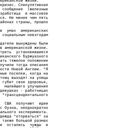
ериканской жизни.

кризис. Спекулятивная

 сообщения  (железные

зработица  и массовое

ся. Не менее чем пять

айонах страны, прошло

в  умах  американских

 социальным невзгодам

датели вынуждены были

в американской жизни.

треть  установившиеся

иканского буржуазного

ать тяжелое положение

лучили тогда описания

ости Новой Англии. "Я

ные поселки, когда на

тниц выходят на улицы

 губит свое здоровье,

  малейшего улучшения

девушках - работницах

 "трансцендентального

  США  получают  идеи

с Оуэна, неоднократно

ального эксперимента.

дежда "оторваться" за

 также большой размах

е  остались  чужды  и
