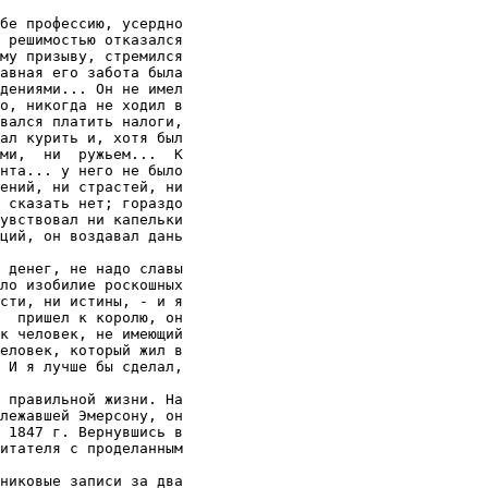
бе профессию, усердно

 решимостью отказался

му призыву, стремился

авная его забота была

дениями... Он не имел

о, никогда не ходил в

вался платить налоги,

ал курить и, хотя был

ми,  ни  ружьем...  К

нта... у него не было

ений, ни страстей, ни

 сказать нет; гораздо

увствовал ни капельки

ций, он воздавал дань

 денег, не надо славы

ло изобилие роскошных

сти, ни истины, - и я

  пришел к королю, он

к человек, не имеющий

еловек, который жил в

 И я лучше бы сделал,

 правильной жизни. На

лежавшей Эмерсону, он

 1847 г. Вернувшись в

итателя с проделанным

никовые записи за два
