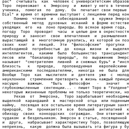
рас"  считывать  как  человек с университетским образов
Торо  переезжает  к  Эмерсону  и  живет у него в течени
ученика,  помогая  по  дому.  Он  печатает свои первые 
Dial" и время от времени выступает с лекциями перед кон
     Помимо  чтения  и  собеседований  в  кружке Эмерсо
собственный  метод  духовных  исканий  в форме естестве
уводящих  его  на  лоно природы. Во всякое время года, 
погоду  Торо  проводит  часы  и целые дни в окрестностя
природу  и  заносит  свои  впечатления  и  размышления 
вырастающий  в  многотомную рукопись, из которой он поз
своих  книг  и  лекций.  Эти  "философские"  прогулки  
необходимой  потребностью  до  конца  жизни  и  выделял
интеллигентов,  какими  было  большинство  трансцендент
лесов  или  "бакалавра  природы",  по  выражению  Эмерс
называет  "смотрителем  ливней  и снежных бурь" и "инсп
Близость   к   природе,   проповедуемая   европейскими 
американскими  последователями,  никогда  не  была  для
Вообще  Торо  как  мыслителя  и  деятеля  уже  с  молод
неуклонное  стремление претворить в жизнь каждый принци
насущно    важным.   "Быть   философом   -   значит   н
глубокомысленные  сентенции... - пишет Торо в "Уолдене"
некоторые жизненные проблемы не только теоретически, но
     Уехав  от  Эмерсона,  Торо зарабатывает необходимы
выделкой  карандашей  в  мастерской  отца  или поденным
найму,  посвящая все остальное время литературным занят
природой,  Он  проникается  все  большей  антипатией  к
обиходу  своих  конкордских  сограждан.  Они отвечают е
чудаком  и бездельником. Эмерсон в статье, посвященной 
и  друга,  набрасывает характеристику Торо, позволяющую
неприязнь,  какую  должна была вызывать эта фигура у бу