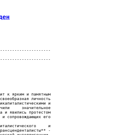
ден
---------------------

---------------------

ит к ярким и памятным

своеобразная личность

икапиталистическими и

чили     значительное

а и явились протестом

 и сопровождающих его

италистического     и

рансценденталисты** -

ческой интеллигенции,
