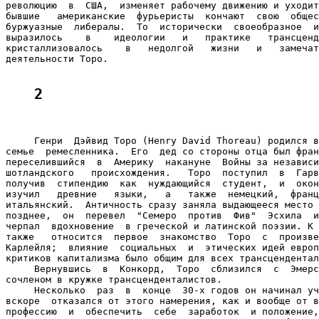
революцию  в  США,  изменяет рабочему движению и уходит
бывшие   американские  фурьеристы  кончают  свою  общес
буржуазные  либералы.  То  исторически  своеобразное  и
выразилось    в    идеологии   и   практике   трансценд
кристаллизовалось    в   недолгой   жизни   и   замечат
деятельности Торо.

2
     Генри  Дэйвид Торо (Henry David Thoreau) родился в
семье  ремесленника.  Его  дед со стороны отца был фран
переселившийся  в  Америку  накануне  Войны за независи
шотландского   происхождения.   Торо  поступил  в  Гарв
получив  стипендию  как  нуждающийся  студент,  и  окон
изучил   древние   языки,   а   также  немецкий,  франц
итальянский.  Античность сразу заняла выдающееся место 
позднее,  он  перевел  "Семеро  против  Фив"  Эсхила  и
черпал  вдохновение  в греческой и латинской поэзии. К 
также   относится  первое  знакомство  Торо  с  произве
Карлейля;  влияние  социальных  и  этических идей европ
критиков капитализма было общим для всех трансцендентал
     Вернувшись  в  Конкорд,  Торо  сблизился  с  Эмерс
сочленом в кружке трансценденталистов.

     Несколько  раз  в  конце  30-х годов он начинал уч
вскоре  отказался от этого намерения, как и вообще от в
профессию  и  обеспечить  себе  заработок  и положение,