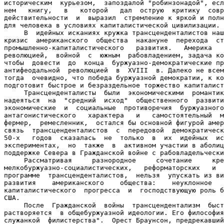
историческим  курьезом,  запоздалой "робинзонадой", есл
нем   книгу,   в   которой   дал  острую  критику  совр
действительности  и  выразил  стремление к яркой и полн
для человека в условиях капиталистической цивилизации.

     В  идейных исканиях кружка трансценденталистов наш
кризис  американского  общества  накануне  перехода  ст
промышленно-капиталистического   развития.   Америка   
революцией,  войной  с  южным  рабовладением, задача ко
чтобы  довести  до  конца  буржуазно-демократические пр
антифеодальной  революцией  в  XVIII  в. Далеко не всем
тогда  очевидно, что победа буржуазной демократии, к ко
подготовит быстрое и безраздельное торжество капиталист
     Трансценденталисты  были  экономическими  романтик
надеяться  на  "средний  исход"  общественного  развити
экономические  и  социальные  противоречия  буржуазного
антагонистического   характера   и   самостоятельный  м
фермер,  ремесленник,  остался бы основной фигурой амер
связь  трансценденталистов  с  передовой  демократическ
50-х   годов  сказалась  не  только  в  их  идейных  ис
экспериментах,  но  также  в  активном участии в аболиц
поддержке Севера в Гражданской войне с рабовладельчески
     Рассматривая     разнородное     сочетание     кре
мелкобуржуазно-социалистических,   реформаторских   и  
программе  трансценденталистов,  нельзя  упускать из ви
развития    американского    общества:    неуклонное   
капиталистического  прогресса  и  господствующую роль б
США.

     После  Гражданской  войны  трансцендентализм  быст
растворяется  в общебуржуазной идеологии. Его философия
служанкой  филистерства".  Орест Браунсон, предрекавший