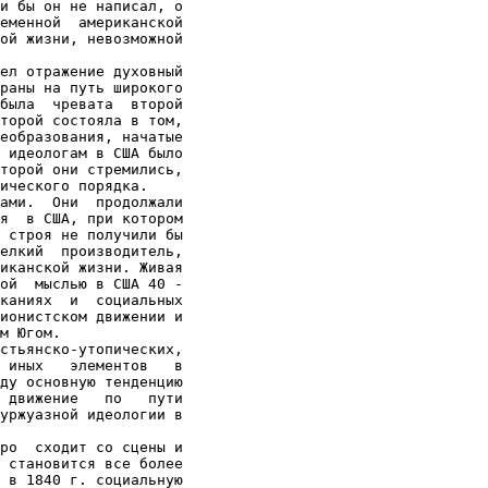
и бы он не написал, о

еменной  американской

ой жизни, невозможной

ел отражение духовный

раны на путь широкого

была  чревата  второй

торой состояла в том,

еобразования, начатые

 идеологам в США было

торой они стремились,

ического порядка.

ами.  Они  продолжали

я  в США, при котором

 строя не получили бы

елкий  производитель,

иканской жизни. Живая

ой  мыслью в США 40 -

каниях  и  социальных

ионистском движении и

м Югом.

стьянско-утопических,

 иных   элементов   в

ду основную тенденцию

 движение   по   пути

уржуазной идеологии в

ро  сходит со сцены и

 становится все более

 в 1840 г. социальную
