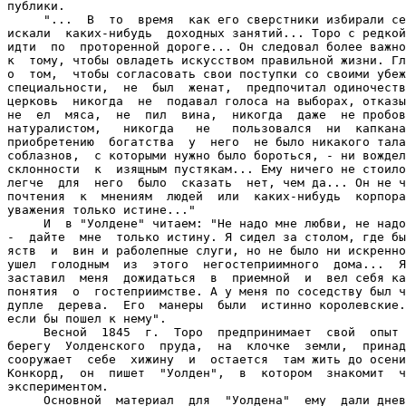
публики.

     "...  В  то  время  как его сверстники избирали се
искали  каких-нибудь  доходных занятий... Торо с редкой
идти  по  проторенной дороге... Он следовал более важно
к  тому, чтобы овладеть искусством правильной жизни. Гл
о  том,  чтобы согласовать свои поступки со своими убеж
специальности,  не  был  женат,  предпочитал одиночеств
церковь  никогда  не  подавал голоса на выборах, отказы
не  ел  мяса,  не  пил  вина,  никогда  даже  не пробов
натуралистом,   никогда   не   пользовался  ни  капкана
приобретению  богатства  у  него  не было никакого тала
соблазнов,  с которыми нужно было бороться, - ни вождел
склонности  к  изящным пустякам... Ему ничего не стоило
легче  для  него  было  сказать  нет, чем да... Он не ч
почтения  к  мнениям  людей  или  каких-нибудь  корпора
уважения только истине..."

     И  в "Уолдене" читаем: "Не надо мне любви, не надо
-  дайте  мне  только истину. Я сидел за столом, где бы
яств  и  вин и раболепные слуги, но не было ни искренно
ушел  голодным  из  этого  негостеприимного  дома...  Я
заставил  меня  дожидаться  в  приемной  и  вел себя ка
понятия  о  гостеприимстве. А у меня по соседству был ч
дупле  дерева.  Его  манеры  были  истинно королевские.
если бы пошел к нему".

     Весной  1845  г.  Торо  предпринимает  свой  опыт 
берегу  Уолденского  пруда,  на  клочке  земли,  принад
сооружает  себе  хижину  и  остается  там жить до осени
Конкорд,  он  пишет  "Уолден",  в  котором  знакомит  ч
экспериментом.

     Основной  материал  для  "Уолдена"  ему  дали днев