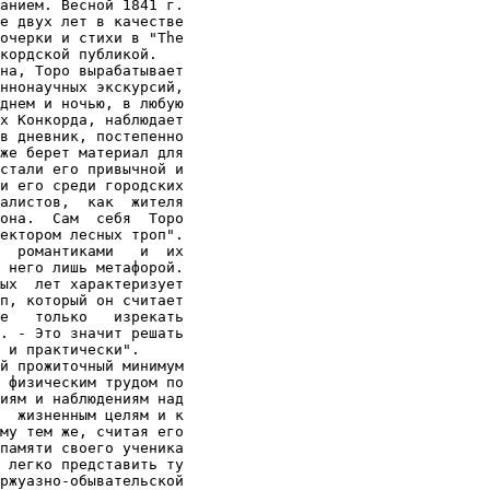
анием. Весной 1841 г.

е двух лет в качестве

очерки и стихи в "The

кордской публикой.

на, Торо вырабатывает

ннонаучных экскурсий,

днем и ночью, в любую

х Конкорда, наблюдает

в дневник, постепенно

же берет материал для

стали его привычной и

и его среди городских

алистов,  как  жителя

она.  Сам  себя  Торо

ектором лесных троп".

  романтиками   и  их

 него лишь метафорой.

ых  лет характеризует

п, который он считает

е   только   изрекать

. - Это значит решать

 и практически".

й прожиточный минимум

 физическим трудом по

иям и наблюдениям над

  жизненным целям и к

му тем же, считая его

памяти своего ученика

 легко представить ту

ржуазно-обывательской
