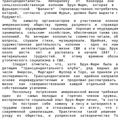
трансценденталисты.   Неподалеку   от   Конкорда  они  
сельскохозяйственную  колонию  Брук-Фарм,  которая  в  
фурьеристской   "фаланги"  (производственно-потребитель
которой,  согласно  учению Фурье, должно было вырасти г
будущего).

     По   замыслу  организаторов  и  участников  колони
американскому  обществу  пример  разумного  и  справедл
наперекор  окружающим  социальным  порокам и неурядицам
занимались  сельским  хозяйством, обеспечивая также сво
колонией.  По  вечерам  колонисты  совместно читали, об
вопросы,  слушали  стихи,  музицировали.  Идейная,  нау
художественная  деятельность  колонии  -  одно  из  наи
явлений  интеллектуальной  жизни  США  в эти годы. Брук
около   шести   лет   и  распалась  в  начале  1847  г.
материальных   трудностей.   К   этому   времени  обозн
утопического социализма в CШA.

     Следует  отметить,  что,  хотя  Брук-Фарм  была  в
детищем  "трансцендентального  клуба",  ряд  видных  де
числе  Эмерсон,  Маргарет  Фуллер и Торо, не приняли уч
эксперименте.  Трансцендентализм  как  идейное направле
основе  индивидуалистичным  и  продолжал рассматривать 
жизни   как  совершенствование  каждой  отдельной  личн
собственными усилиями.

     Поскольку  потрясения  американской жизни требовал
один   из   самых  молодых  и  горячих  членов  кружка,
воспроизвести социальный опыт Брук-Фарм лично, "в соста
     Он  построил  себе  хижину  в лесу и затворился в 
трудами  своих  рук  и  отказавшись  от  всего,  что  с
современной  цивилизации.  Практически  такой  решение 
уходу  из  общества,  и  уолденское  затворничество  То