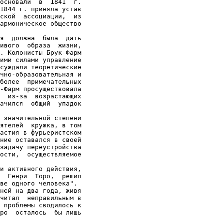
основали  в  1841  г.

1844 г. приняла устав

ской  ассоциации,  из

армоническое общество

я  должна  была  дать

ивого  образа  жизни,

. Колонисты Брук-Фарм

ими силами управление

суждали теоретические

чно-образовательная и

более  примечательных

-Фарм просуществовала

  из-за  возрастающих

ачился  общий  упадок

 значительной степени

ятелей  кружка, в том

астия в фурьеристском

ние оставался в своей

задачу переустройства

ости,  осуществляемое

и активного действия,

  Генри  Торо,  решил

ве одного человека".

ней на два года, живя

читал  неправильным в

 проблемы сводилось к

ро  осталось  бы лишь
