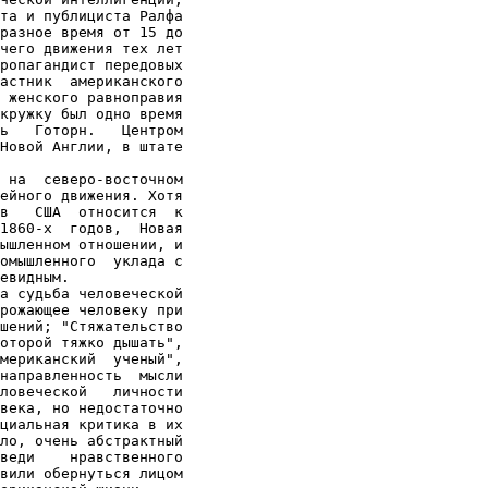
та и публициста Ралфа

разное время от 15 до

чего движения тех лет

ропагандист передовых

астник  американского

 женского равноправия

кружку был одно время

ь   Готорн.   Центром

Новой Англии, в штате

 на  северо-восточном

ейного движения. Хотя

в   США  относится  к

1860-х  годов,  Новая

ышленном отношении, и

омышленного  уклада с

евидным.

а судьба человеческой

рожающее человеку при

шений; "Стяжательство

оторой тяжко дышать",

мериканский  ученый",

направленность  мысли

ловеческой   личности

века, но недостаточно

циальная критика в их

ло, очень абстрактный

веди    нравственного

вили обернуться лицом
