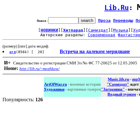
Lib.Ru
: 
Проза
Переводы
П
Поиск
:
[
НОВИНКИ
][
Хитпарад
][
Самиздат
][
Музыка
][
Ху
Авторские разделы: 
Современная
Фантасти
(размер) [rate] дата модиф.
Встреча на далеком меридиане
огл
(856k) [ 20]
l8
+
Свидетельство о регистрации СМИ Эл No ФС 77-20625 от 12.05.2005
Home:
http://lib.ru/~moshkow/
Music.lib.ru
-
mp3
ArtOfWar.ru
- военные истории
"Самиздат"
ждет
Художники
- картинные галереи
"Заграница"
- впеча
Водный туризм
-
Популярность:
126