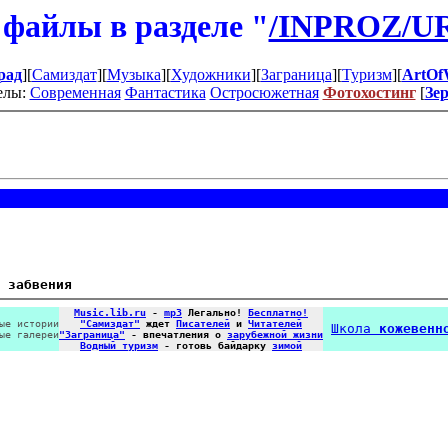
файлы в разделе "
/INPROZ/U
рад
][
Самиздат
][
Музыка
][
Художники
][
Заграница
][
Туризм
][
ArtOf
елы:
Современная
Фантастика
Остросюжетная
Фотохостинг
[
Зе
 забвения
Music.lib.ru
-
mp3
Легально!
Бесплатно!
ые истории
"Самиздат"
ждет
Писателей
и
Читателей
Школа
кожевенн
ые галереи
"Заграница"
- впечатления о
зарубежной жизни
Водный туризм
- готовь байдарку
зимой