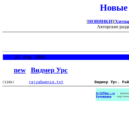
Новые 
[
НОВИНКИ
][
Хитпа
Авторские разд
22 Aug 2005
new
Видмер Урс
rajzabweniq.txt
Видмер Урс. Рай
(110k)
ArtOfWar.ru
- военн
Художники
- картинн