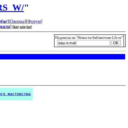
RS_W/
"
War
][
Окопка
][
Форум
]
ркала
]
[
koi
-
win
-
lat
]
Подписка на "Новости библиотеки Lib.ru"
ого мастерства