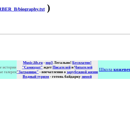
)
ER_B/biography.txt
Music.lib.ru
-
mp3
Легально!
Бесплатно!
е истории
"Самиздат"
ждет
Писателей
и
Читателей
Школа
кожевен
ые галереи
"Заграница"
- впечатления о
зарубежной жизни
Водный туризм
- готовь байдарку
зимой