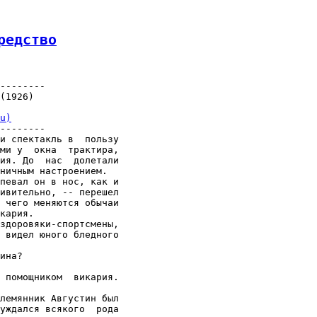
редство
--------

(1926)

u)