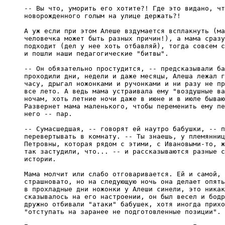
-- Вы что, уморить его хотите?! Где это видано, чт
новорожденного голым на улице держать?!

А уж если при этом Алеше вздумается всплакнуть (ма
человечка может быть разных причин!), а мама сразу
подходит (дел у нее хоть отбавляй), тогда совсем с
и пошли наши педагогические "битвы".

-- Он обязательно простудится, -- предсказывали ба
проходили дни, недели и даже месяцы, Алеша лежал г
часу, дрыгал ножонками и ручонками и ни разу не пр
все лето. А ведь мама устраивала ему "воздушные ва
ночам, хоть летние ночи даже в июне и в июле бываю
Развернет мама маленького, чтобы переменить ему пе
него -- пар.

-- Сумасшедшая, -- говорят ей наутро бабушки, -- п
перевертывать в комнату. -- Ты знаешь, у племянниц
Петровны, которая рядом с этими, с Ивановыми-то, ж
так застудили, что... -- и рассказываются разные с
истории.

Мама молчит или слабо отговаривается. Ей и самой, 
страшновато, но на следующую ночь она делает опять
в прохладные дни ножонки у Алеши синели, это никак
сказывалось на его настроении, он был весел и бодр
дружно отбивали "атаки" бабушек, хотя иногда прихо
"отступать на заранее не подготовленные позиции".
