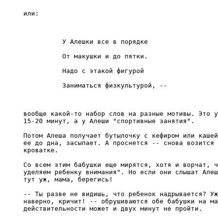
У Алешки все в порядке

От макушки и до пятки.

Надо с этакой фигурой

вообще какой-то набор слов на разные мотивы. Это у
15-20 минут, а у Алеши "спортивные занятия".

Потом Алеша получает бутылочку с кефиром или кашей
ее до дна, засыпает. А проснется -- снова возится 
кроватке.

Со всем этим бабушки еще мирятся, хотя и ворчат, ч
уделяем ребенку внимания". Но если они слышат Алеш
тут уж, мама, берегись!

-- Ты разве не видишь, что ребенок надрывается? Уж
наверно, кричит! -- обрушиваются обе бабушки на ма
действительности может и двух минут не пройти.
