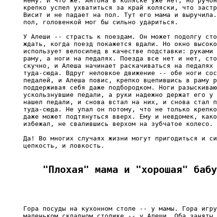
нему. И что же: Антона в коляске уже нет, но ручон
крепко успел ухватиться за край коляски, что застр
Висит и не падает на пол. Тут его мама и выручила.
пол, головенкой мог бы сильно удариться.

У Алеши -- страсть к поездам. Он может подолгу сто
ждать, когда поезд покажется вдали. Но окно высоко
использует велосипед в качестве подставки: руками 
раму, а ноги на педалях. Поезда все нет и нет, сто
скучно, и Алеша начинает раскачиваться на педалях 
туда-сюда. Вдруг неловкое движение -- обе ноги сос
педалей, и Алеша повис, крепко вцепившись в раму р
поддерживая себя даже подбородком. Ноги разыскиваю
ускользнувшие педали, а руки надежно держат его у 
нашел педали, и снова встал на них, и снова стал п
туда-сюда. Не упал он потому, что не только крепко
даже может подтянуться вверх. Ему и невдомек, како
избежал, не свалившись верхом на зубчатое колесо.

Да! Во многих случаях жизни могут пригодиться и си
цепкость, и ловкость.

"Плохая" мама и "хорошая" бабу
Гора посуды на кухонном столе -- у мамы. Гора игру
маленьком складном столике -- у Алеши. Оба заняты 