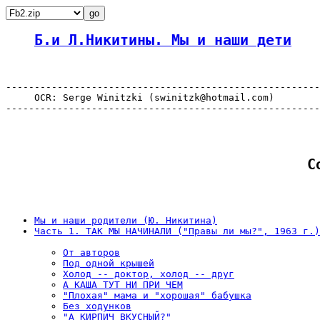
Б.и Л.Никитины. Мы и наши дети
-------------------------------------------------------
     OCR: Serge Winitzki (swinitzk@hotmail.com)

-------------------------------------------------------
С
Мы и наши родители (Ю. Никитина)
Часть 1. ТАК МЫ НАЧИНАЛИ ("Правы ли мы?", 1963 г.)
От авторов
Под одной крышей
Холод -- доктор, холод -- друг
А КАША ТУТ НИ ПРИ ЧЕМ
"Плохая" мама и "хорошая" бабушка
Без ходунков
"А КИРПИЧ ВКУСНЫЙ?"