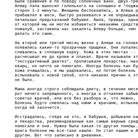
Были сражения и по поводу солнечных ванн. Двух-тре
Алешу папа выносил голенького на солнышко и "поджа
сторон 1-2 минуты. Женщины беспокоились, а Алеша р
прибавлял в весе, быстро развивался и не оправдыва
печальных предсказаний бабушек. Была, правда, одна
от которой мы не могли избавиться никакими средств
пожалуй, заставила нас закалять Алешу больше, чем 
делать это сами.

На второй или третий месяц жизни у Алеши на головк
появились какие-то прозрачные прыщики. Они лопалис
сливались в сплошную корку. Кожа в этих местах -- 
расчесывал ее до крови и плакал. Врачи называли эт
"экссудативный диатез", прописывали лекарства, маз
кварц, но ничто не помогало. Иногда болезнь как бу
кожа очищалась, и мы радовались, но потом болезнь 
вспыхивала с новой силой, хотя никаких причин к эт
не было.

Мама иногда строго соблюдала диету, в течение меся
рот ничего запрещенного, а иногда в отчаянии забыв
советах врачей, ела все без разбора и, что можно, 
Болезнь будто смеялась над нами и врачами, вспыхив
когда ей захочется.

Исстрадались, глядя на это, и бабушки, добывали ка
и лекарства, рекомендованные как самые верные сред
помогали и они. Нужна была какая-то другая помощь.
врага болезни мы все-таки нашли. Он стал нашим и А
другом. Вот что записано в дневнике.
