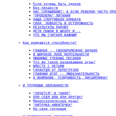
Если хочешь быть здоров
Без лекарств
НАС СПРАШИВАЮТ: А ЕСЛИ РЕБЕНОК ЧАСТО ПРО
"ПРОБЛЕМА" ПИТАНИЯ
НАША СПОРТИВНАЯ КОМНАТА
СИЛА, ЛОВКОСТЬ И ОСТОРОЖНОСТЬ
РЕЗУЛЬТАТЫ РАДУЮТ
ДЕТИ ПОШЛИ В ШКОЛУ И...
ЧТО МЫ СЧИТАЕМ ВАЖНЫМ
Как рождаются способности?
ГЛАВНОЕ -- СВОЕВРЕМЕННОЕ НАЧАЛО
И ШИРОКОЕ ПОЛЕ ДЕЯТЕЛЬНОСТИ
ЛЮБИМЫЕ УЧЕБНЫЕ ПОСОБИЯ
Что же такое развивающие игры?
ВМЕСТЕ С ДЕТЬМИ
ГАРАНТИЯ ОТ ПЕРЕГРУЗОК
ГЛАВНЫЙ ИТОГ -- ЛЮБОЗНАТЕЛЬНОСТЬ
А ВНИМАНИЕ, УСИДЧИВОСТЬ, ДИСЦИПЛИНА?
И ТРУДОВЫЕ ОБЯЗАННОСТИ
"ХОЧЕТСЯ" И "НАДО"
ДЛЯ СЕБЯ ИЛИ ДЛЯ ДРУГИХ?
Микроскопические дозы?
"НИТОЧКА-НИКИТОЧКА"
На свои трудовые