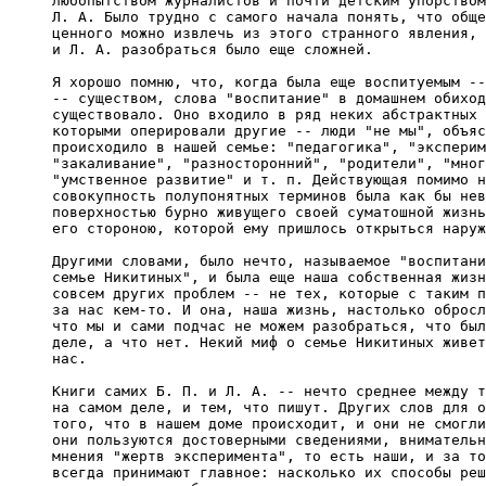
любопытством журналистов и почти детским упорством
Л. А. Было трудно с самого начала понять, что обще
ценного можно извлечь из этого странного явления, 
и Л. А. разобраться было еще сложней.

Я хорошо помню, что, когда была еще воспитуемым --
-- существом, слова "воспитание" в домашнем обиход
существовало. Оно входило в ряд неких абстрактных 
которыми оперировали другие -- люди "не мы", объяс
происходило в нашей семье: "педагогика", "эксперим
"закаливание", "разносторонний", "родители", "мног
"умственное развитие" и т. п. Действующая помимо н
совокупность полупонятных терминов была как бы нев
поверхностью бурно живущего своей суматошной жизнь
его стороною, которой ему пришлось открыться наруж
Другими словами, было нечто, называемое "воспитани
семье Никитиных", и была еще наша собственная жизн
совсем других проблем -- не тех, которые с таким п
за нас кем-то. И она, наша жизнь, настолько обросл
что мы и сами подчас не можем разобраться, что был
деле, а что нет. Некий миф о семье Никитиных живет
нас.

Книги самих Б. П. и Л. А. -- нечто среднее между т
на самом деле, и тем, что пишут. Других слов для о
того, что в нашем доме происходит, и они не смогли
они пользуются достоверными сведениями, внимательн
мнения "жертв эксперимента", то есть наши, и за то
всегда принимают главное: насколько их способы реш