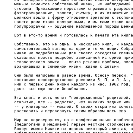
меньше моментов собственной жизни, не наблюдаемой 
стороны. Приезжающие перестали спрашивать разрешен
фотографирование, записи, съемку, и их отношение к
целиком вошло в форму отношений зрителей к экспона
нашего дома стали прозрачными, и мы сами стали как
полупрозрачны -- ощущение наблюдаемой породы ценны
Вот в это-то время и готовилась к печати эта книга
Собственно, это не одна, а несколько книг, и кажда
самостоятельный взгляд на одни и те же вещи. Собра
никак не подработанные для своего соседства специа
оказались просто подробно записанной историей прио
человеческого опыта -- опыта решения проблем, посл
возникавших в семейной жизни, жизни с детьми.

Они были написаны в разное время. Основу первой, "
составили непосредственно дневники Б. П. и Л. А., 
ими с первых дней жизни каждого из нас. 1962 год, 
двое. все еще почти безоблачно.

Эта книга и есть лепет "новорожденных" родителей, 
открытие, все -- радостно, нет никаких задних или 
-- утилитарных -- мыслей. О своих открытиях хочетс
рассказать и перевернуть таким образом весь мир.

Мир не перевернулся, но с профессионально озабочен
(педагогами и медиками) первые жесткие столкновени
Вокруг имени Никитиных возник некоторый ажиотаж, п