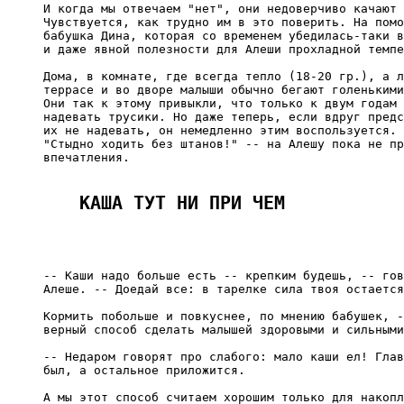
И когда мы отвечаем "нет", они недоверчиво качают 
Чувствуется, как трудно им в это поверить. На помо
бабушка Дина, которая со временем убедилась-таки в
и даже явной полезности для Алеши прохладной темпе
Дома, в комнате, где всегда тепло (18-20 гр.), а л
террасе и во дворе малыши обычно бегают голенькими
Они так к этому привыкли, что только к двум годам 
надевать трусики. Но даже теперь, если вдруг предс
их не надевать, он немедленно этим воспользуется. 
"Стыдно ходить без штанов!" -- на Алешу пока не пр
впечатления.

КАША ТУТ НИ ПРИ ЧЕМ
-- Каши надо больше есть -- крепким будешь, -- гов
Алеше. -- Доедай все: в тарелке сила твоя остается
Кормить побольше и повкуснее, по мнению бабушек, -
верный способ сделать малышей здоровыми и сильными
-- Недаром говорят про слабого: мало каши ел! Глав
был, а остальное приложится.

А мы этот способ считаем хорошим только для накопл