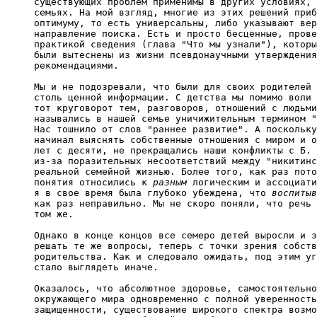
существующих проблем применимы в других условиях, 
семьях. На мой взгляд, многие из этих решений приб
оптимуму, то есть универсальны, либо указывают вер
направление поиска. Есть и просто бесценные, прове
практикой сведения (глава "Что мы узнали"), которы
были вытеснены из жизни псевдонаучными утверждения
рекомендациями.

Мы и не подозревали, что были для своих родителей 
столь ценной информации. С детства мы помимо воли 
тот круговорот тем, разговоров, отношений с людьми
назывались в нашей семье уничижительным термином "
Нас тошнило от слов "раннее развитие". А поскольку
начинал выяснять собственные отношения с миром и о
лет с десяти, не прекращались наши конфликты с Б. 
из-за поразительных несоответствий между "никитинс
реальной семейной жизнью. Более того, как раз пото
понятия относились к 
разным
 логическим и ассоциати
я в свое время была глубоко убеждена, что 
воспитыв
как раз неправильно. Мы не скоро поняли, что речь 
том же.

Однако в конце концов все семеро детей выросли и з
решать те же вопросы, теперь с точки зрения собств
родительства. Как и следовало ожидать, под этим уг
стало выглядеть иначе.

Оказалось, что абсолютное здоровье, самостоятельно
окружающего мира одновременно с полной уверенность
защищенности, существование широкого спектра возмо