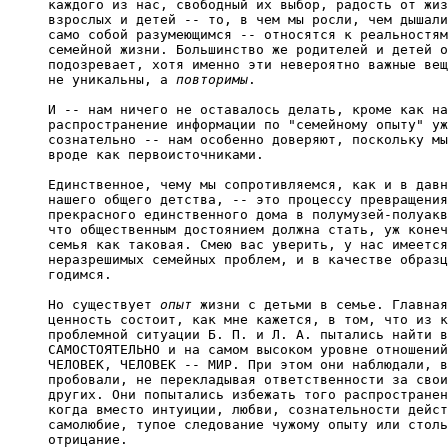
каждого из нас, свободный их выбор, радость от жиз
взрослых и детей -- то, в чем мы росли, чем дышали
само собой разумеющимся -- относятся к реальностям
семейной жизни. Большинство же родителей и детей о
подозревает, хотя именно эти невероятно важные вещ
не уникальны, а 
повторимы
.

И -- нам ничего не оставалось делать, кроме как на
распространение информации по "семейному опыту" уж
сознательно -- нам особенно доверяют, поскольку мы
вроде как первоисточниками.

Единственное, чему мы сопротивляемся, как и в давн
нашего общего детства, -- это процессу превращения
прекрасного единственного дома в полумузей-полуакв
что общественным достоянием должна стать, уж конеч
семья как таковая. Смею вас уверить, у нас имеется
неразрешимых семейных проблем, и в качестве образц
годимся.

Но существует 
опыт
 жизни с детьми в семье. Главная
ценность состоит, как мне кажется, в том, что из к
проблемной ситуации Б. П. и Л. А. пытались найти в
САМОСТОЯТЕЛЬНО и на самом высоком уровне отношений
ЧЕЛОВЕК, ЧЕЛОВЕК -- МИР. При этом они наблюдали, в
пробовали, не перекладывая ответственности за свои
других. Они попытались избежать того распространен
когда вместо интуиции, любви, сознательности дейст
самолюбие, тупое следование чужому опыту или столь
отрицание.
