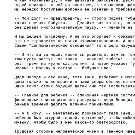
и как учительницу, и как депутата райсовета. Десят
людей приходят к ней за советами, к ее мнению прис
мы нередко поступаем вопреки ее советам и требован
-- Мой долг -- предупредить, -- строго поджав губы
таких случаях бабушка. -- Делайте как хотите, но п
она делает многозначительную паузу, -- пеняйте на 
И мы делаем по-своему. А ее это огорчает и обижает
это не отражается на наших взаимоотношениях. А вот
Сашей "дипломатические отношения" то и дело наруша
-- И что вы за люди, какие вы родители, вам бы тол
там пусть растут как трава -- никакой заботы! -- в
она, гремя на кухне кастрюлями, а потом уезжает "у
нервы" в Москву к сестре -- бабушке Оле.

Дядя Володя и его жена, тетя Таня, работают в Моск
дома только по вечерам и в наши споры обычно не вм
Одно ясно: своих будущих детей они так воспитывать
-- Главное для ребенка -- спокойная нервная систем
философски-снисходительно рассуждает дядя Володя, 
раньше времени дергать всякими принципами.

-- А я хочу, -- мечтательно произносит тетя Таня, 
ребенок был натурой тонкой, поэтичной, чтобы любил
музыку, чтобы было в нем какое-то благородство.

Трудовая сторона человеческой жизни в Танином идеа