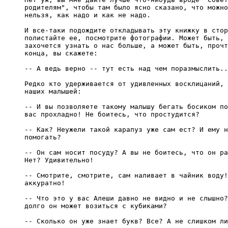
родителям", чтобы там было ясно сказано, что можно
нельзя, как надо и как не надо.

И все-таки подождите откладывать эту книжку в стор
полистайте ее, посмотрите фотографии. Может быть, 
захочется узнать о нас больше, а может быть, прочт
конца, вы скажете:

-- А ведь верно -- тут есть над чем поразмыслить..
Редко кто удерживается от удивленных восклицаний, 
наших малышей:

-- И вы позволяете такому малышу бегать босиком по
вас прохладно! Не боитесь, что простудится?

-- Как? Неужели такой карапуз уже сам ест? И ему н
помогать?

-- Он сам носит посуду? А вы не боитесь, что он ра
Нет? Удивительно!

-- Смотрите, смотрите, сам наливает в чайник воду!
аккуратно!

-- Что это у вас Алеши давно не видно и не слышно?
долго он может возиться с кубиками?

-- Сколько он уже знает букв? Все? А не слишком ли