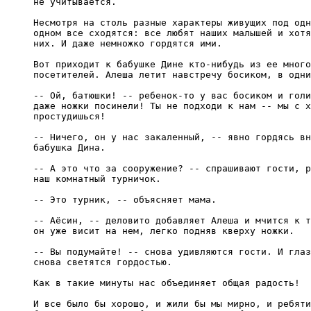
не учитывается.

Несмотря на столь разные характеры живущих под одн
одном все сходятся: все любят наших малышей и хотя
них. И даже немножко гордятся ими.

Вот приходит к бабушке Дине кто-нибудь из ее много
посетителей. Алеша летит навстречу босиком, в одни
-- Ой, батюшки! -- ребенок-то у вас босиком и голи
даже ножки посинели! Ты не подходи к нам -- мы с х
простудишься!

-- Ничего, он у нас закаленный, -- явно гордясь вн
бабушка Дина.

-- А это что за сооружение? -- спрашивают гости, р
наш комнатный турничок.

-- Это турник, -- объясняет мама.

-- Аёсин, -- деловито добавляет Алеша и мчится к т
он уже висит на нем, легко подняв кверху ножки.

-- Вы подумайте! -- снова удивляются гости. И глаз
снова светятся гордостью.

Как в такие минуты нас объединяет общая радость!

И все было бы хорошо, и жили бы мы мирно, и ребяти