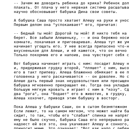
-- Зачем же доводить ребенка до крика? Ребенок дол
плакать. От плача у него нервная система расшатыва
научно обосновывает бабушка Дина свои советы.

А бабушка Саша просто хватает Алешу на руки и унос
Первым делом она "успокаивает" его, причитая:

-- Бедный ты мой! Дорогой ты мой! И никто тебя на 
берет. Все забыли Алешеньку, -- и она бережно носи
комнате, покачивая и приговаривая. Алеша тут же ум
начинает угощать его. У нее всегда припасено что-н
вкусненькое для Алеши, и ей кажется, что он вечно 
Только покормив его и напоив, она чувствует себя с
Вот бабушка начинает играть с ним: посадит Алешу н
и, придерживая грудку второй, "пляшет" с ним, высо
его в такт припеву. Алеша блаженно обмякает в ее п
головенка у него раскачивается -- он доволен. Но с
Алеше дать первый знак неудовольствия или пресыщен
бабушка мгновенно прекращает ее. Тогда она укладыв
большую мягкую кровать и играет с ним в "козу". Сд
два "рога", она "бодает" его в животик, в грудку, 
Алеша хохочет, приводя этим бабушку в восторг.

Пока Алеша у бабушки Саши, он в сытом безмятежном 
Если лежит, то на самом мягком, что может найти ба
сидит, то так, чтобы его "слабая" спинка не напряг
ему не было скучно, бабушка Саша его непрерывно ра
надоест ей все это, она укачивает Алешу и сонного,
приносит маме. Это означает: "Вот как надо с ребен