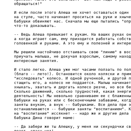
обращаться!"

И если после этого Алеша не хочет оставаться один 
на стуле, часто начинает проситься на руки и хныче
бабушки обвиняют нас. Сначала мы еще пытались "опр
что-то доказывать.

-- Ведь Алеша привыкает к рукам. На ваших руках он
а когда играет сам, ему приходится работать собств
головенкой и руками. А это ему и полезней и интере
Мы решили настойчиво отстаивать свою "линию" в вос
приучать малыша, не докучая взрослым, самому наход
интересные занятия.

И стало легко. Алеша уже мог часами ползать по пол
(благо -- лето!). Остановится около коляски и прим
"исследовать" колесо. И одной ручонкой, и другой п
стащить его, а колесо не поддается. Малыш начинает
хныкать, хватать и дергать колесо резче, но все бе
Сколько движений, сколько трудностей, какая энерги
деятельность! Мы невольно сравниваем ее с блаженны
бабушки на руках или с бесконечными забавами, когд
заняты внуком, а внук -- бабушками. Все дела при э
останавливаются -- бабушки заняты "воспитанием". К
на "воспитание" иссякнет -- надо же и другие дела 
бабушка Дина говорит маме:

-- Да забери же ты Алешку, у меня ни секундочки св
лезет, спасу нет!
