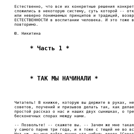
Естественно, что все их конкретные решения конкрет
сложились в некоторую систему, суть которой -- отк
или неверно понимаемых принципов и традиций, возвр
ЕСТЕСТВЕННОСТИ в воспитании человека. И это тоже в
повторимо.

Ю. Никитина

 * Часть 1 * 
 * ТАК МЫ НАЧИНАЛИ * 
Читатель! В книжке, которую вы держите в руках, не
советов, поучений и призывов делать так, как делае
простой рассказ о нас и наших двух сынишках, о тре
бесконечных спорах между нами.

-- Позвольте! -- скажете вы. -- Зачем же мне такая
у самого парню три года, и я тоже с тещей не во вс
Нет уж, вы мне дайте лучше что-нибудь вроде "Совет