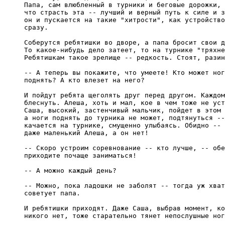
Папа, сам влюбленный в турники и беговые дорожки, 
что страсть эта -- лучший и верный путь к силе и з
он и пускается на такие "хитрости", как устройство
сразу.

Соберутся ребятишки во дворе, а папа бросит свои д
То какое-нибудь дело затеет, то на турнике "тряхне
Ребятишкам такое зрелище -- редкость. Стоят, разин
-- А теперь вы покажите, что умеете! Кто может ног
поднять? А кто влезет на него?

И пойдут ребята щеголять друг перед другом. Каждом
блеснуть. Алеша, хоть и мал, кое в чем тоже не уст
Саша, высокий, застенчивый мальчик, пойдет в этом 
а ноги поднять до турника не может, подтянуться --
качается на турнике, смущенно улыбаясь. Обидно -- 
даже маленький Алеша, а он нет!

-- Скоро устроим соревнование -- кто лучше, -- обе
приходите почаще заниматься!

-- А можно каждый день?

-- Можно, пока ладошки не заболят -- тогда уж хват
советует папа.

И ребятишки приходят. Даже Саша, выбрав момент, ко
никого нет, тоже старательно тянет непослушные ног