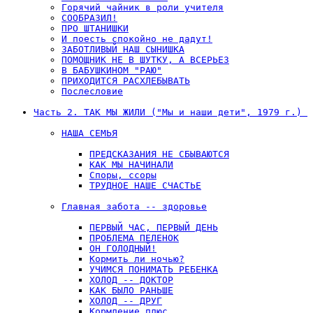
Горячий чайник в роли учителя
СООБРАЗИЛ!
ПРО ШТАНИШКИ
И поесть спокойно не дадут!
ЗАБОТЛИВЫЙ НАШ СЫНИШКА
ПОМОЩНИК НЕ В ШУТКУ, А ВСЕРЬЕЗ
В БАБУШКИНОМ "РАЮ"
ПРИХОДИТСЯ РАСХЛЕБЫВАТЬ
Послесловие
Часть 2. ТАК МЫ ЖИЛИ ("Мы и наши дети", 1979 г.) 
НАША СЕМЬЯ
ПРЕДСКАЗАНИЯ НЕ СБЫВАЮТСЯ
КАК МЫ НАЧИНАЛИ
Споры, ссоры
ТРУДНОЕ НАШЕ СЧАСТЬЕ
Главная забота -- здоровье
ПЕРВЫЙ ЧАС, ПЕРВЫЙ ДЕНЬ
ПРОБЛЕМА ПЕЛЕНОК
ОН ГОЛОДНЫЙ!
Кормить ли ночью?
УЧИМСЯ ПОНИМАТЬ РЕБЕНКА
ХОЛОД -- ДОКТОР
КАК БЫЛО РАНЬШЕ
ХОЛОД -- ДРУГ
Кормление плюс...