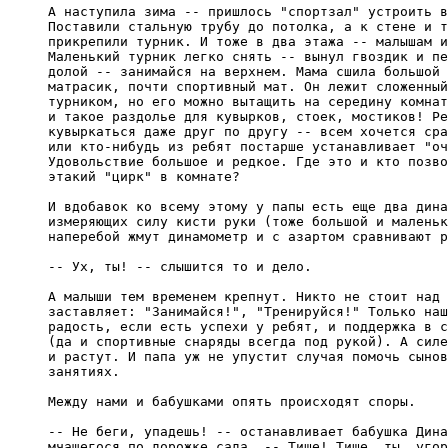
А наступила зима -- пришлось "спортзал" устроить в
Поставили стальную трубу до потолка, а к стене и т
прикрепили турник. И тоже в два этажа -- малышам и
Маленький турник легко снять -- вынул гвоздик и пе
долой -- занимайся на верхнем. Мама сшила большой 
матрасик, почти спортивный мат. Он лежит сложенный
турником, но его можно вытащить на середину комнат
и такое раздолье для кувырков, стоек, мостиков! Ре
кувыркаться даже друг по другу -- всем хочется сра
или кто-нибудь из ребят постарше устанавливает "оч
Удовольствие большое и редкое. Где это и кто позво
этакий "цирк" в комнате?

И вдобавок ко всему этому у папы есть еще два дина
измеряющих силу кисти руки (тоже большой и маленьк
наперебой жмут динамометр и с азартом сравнивают р
-- Ух, ты! -- слышится то и дело.

А малыши тем временем крепнут. Никто не стоит над 
заставляет: "Занимайся!", "Тренируйся!" Только наш
радость, если есть успехи у ребят, и поддержка в с
(да и спортивные снаряды всегда под рукой). А силе
и растут. И папа уж не упустит случая помочь сынов
занятиях.

Между нами и бабушками опять происходят споры.

-- Не беги, упадешь! -- останавливает бабушка Дина
мчащегося по дорожке сада. -- Тише! Тише, ты, угор