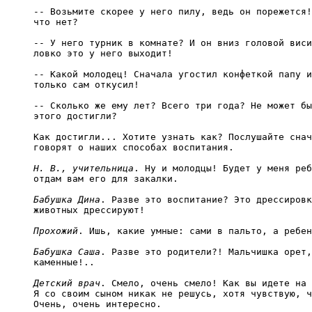
-- Возьмите скорее у него пилу, ведь он порежется!
что нет?

-- У него турник в комнате? И он вниз головой виси
ловко это у него выходит!

-- Какой молодец! Сначала угостил конфеткой папу и
только сам откусил!

-- Сколько же ему лет? Всего три года? Не может бы
этого достигли?

Как достигли... Хотите узнать как? Послушайте снач
говорят о наших способах воспитания.

Н. В., учительница
. Ну и молодцы! Будет у меня реб
отдам вам его для закалки.

Бабушка Дина
. Разве это воспитание? Это дрессировк
животных дрессируют!

Прохожий
. Ишь, какие умные: сами в пальто, а ребен
Бабушка Саша
. Разве это родители?! Мальчишка орет,
каменные!..

Детский врач
. Смело, очень смело! Как вы идете на 
Я со своим сыном никак не решусь, хотя чувствую, ч
Очень, очень интересно.
