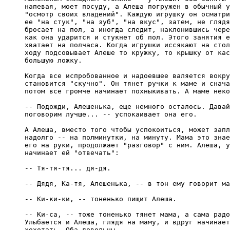
напевая, моет посуду, а Алеша погружен в обычный у
"осмотр своих владений". Каждую игрушку он осматри
ее "на стук", "на зуб", "на вкус", затем, не глядя
бросает на пол, а иногда следит, наклонившись чере
как она ударится и стукнет об пол. Этого занятия е
хватает на полчаса. Когда игрушки иссякают на стол
ходу подсовывает Алеше то кружку, то крышку от кас
большую ложку.

Когда все испробованное и надоевшее валяется вокру
становится "скучно". Он тянет ручки к маме и снача
потом все громче начинает похныкивать. А маме неко
-- Подожди, Алешенька, еще немного осталось. Давай
поговорим лучше... -- успокаивает она его.

А Алеша, вместо того чтобы успокоиться, может запл
надолго -- на полминутки, на минуту. Мама это знае
его на руки, продолжает "разговор" с ним. Алеша, у
начинает ей "отвечать":

-- Тя-тя-тя... дя-дя.

-- Дядя, Ка-тя, Алешенька, -- в тон ему говорит ма
-- Ки-ки-ки, -- тоненько пищит Алеша.

-- Ки-са, -- тоже тоненько тянет мама, а сама радо
Улыбается и Алеша, глядя на маму, и вдруг начинает
хохотать. Оба довольны.
