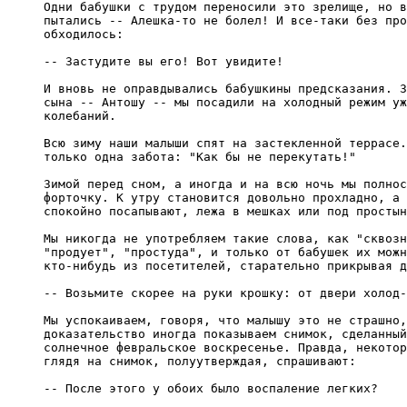
Одни бабушки с трудом переносили это зрелище, но в
пытались -- Алешка-то не болел! И все-таки без про
обходилось:

-- Застудите вы его! Вот увидите!

И вновь не оправдывались бабушкины предсказания. З
сына -- Антошу -- мы посадили на холодный режим уж
колебаний.

Всю зиму наши малыши спят на застекленной террасе.
только одна забота: "Как бы не перекутать!"

Зимой перед сном, а иногда и на всю ночь мы полнос
форточку. К утру становится довольно прохладно, а 
спокойно посапывают, лежа в мешках или под простын
Мы никогда не употребляем такие слова, как "сквозн
"продует", "простуда", и только от бабушек их можн
кто-нибудь из посетителей, старательно прикрывая д
-- Возьмите скорее на руки крошку: от двери холод-
Мы успокаиваем, говоря, что малышу это не страшно,
доказательство иногда показываем снимок, сделанный
солнечное февральское воскресенье. Правда, некотор
глядя на снимок, полуутверждая, спрашивают:

-- После этого у обоих было воспаление легких?
