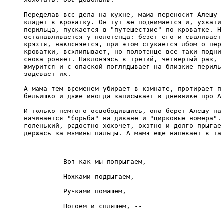
Переделав все дела на кухне, мама переносит Алешу 
кладет в кроватку. Он тут же поднимается и, ухвати
перильца, пускается в "путешествие" по кроватке. Н
останавливается у полотенца: берет его и сваливает
кряхтя, наклоняется, при этом стукается лбом о пер
кроватки, всхлипывает, но полотенце все-таки подни
снова роняет. Наклоняясь в третий, четвертый раз, 
жмурится и с опаской поглядывает на близкие периль
задевает их.

А мама тем временем убирает в комнате, протирает п
бельишко и даже иногда записывает в дневнике про А
И только немного освободившись, она берет Алешу на
начинается "борьба" на диване и "цирковые номера".
голенький, радостно хохочет, охотно и долго прыгае
Вот как мы попрыгаем,

Ножками подрыгаем,

Ручками помашем,
