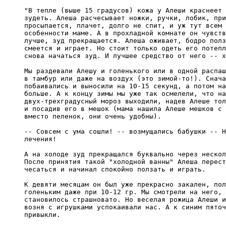
"В тепле (выше 15 градусов) кожа у Алеши краснеет 
зудеть. Алеша расчесывает ножки, ручки, лобик, при
просыпается, плачет, долго не спит, и уж тут всем 
особенности маме. А в прохладной комнате он чувств
лучше, зуд прекращается. Алеша оживает, бодро полз
смеется и играет. Но стоит только одеть его потепл
снова начаться зуд. И лучшее средство от него -- х
Мы раздевали Алешу и голенького или в одной распаш
в тамбур или даже на воздух (это зимой-то!). Снача
побаивались и выносили на 10-15 секунд, а потом на
больше. А к концу зимы мы уже так осмелели, что на

двух-трехградусный мороз выходили, надев Алеше тол
и посадив его в мешок (мама нашила Алеше мешков с 
вместо пеленок, они очень удобны).

-- Совсем с ума сошли! -- возмущались бабушки -- Н
лечения!

А на холоде зуд прекращался буквально через нескол
После принятия такой "холодной ванны" Алеша перест
чесаться и начинал спокойно ползать и играть.

К девяти месяцам он был уже прекрасно закален, пол
голеньким даже при 10-12 гр. Мы смотрели на него, 
становилось страшновато. Но веселая рожица Алеши и
возня с игрушками успокаивали нас. А к синим пяточ
привыкли.
