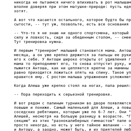
никогда не пытаемся ничего впихивать в рот малышам
вполне доверяя при этом матушке-природе: пусть едя
хотят.

А вот что касается остального, которое будто бы пр
сытости, -- тут уж, позвольте, есть все основания 
-- Что-то я не знаю ни одного спортсмена, который 
силу и ловкость, сидя за обеденным столом, -- смее
Тут тренировка нужна.

И первым "тренером" малышей становится мама. Антош
месяца, а он уже крепко держится за пальцы ее руки
его к себе. У Антоши широко открыты от удивления г
мама то приподнимет его, то снова отпустит руку, и
пыжится Антоша, как ни цепляется крепче за мамины 
равно приходится ложиться опять на спину. Такое уп
нравится ему. С ростом малыша упражнения усложняют
Когда Алеша уже крепко стоял на ногах, папа решил:

-- Пора переходить к серьезной тренировке.

И вот рядом с папиным турником во дворе появляются
повыше и пониже. Самый маленький для Алеши, а повы
соседских ребятишек, которым уже по 6-7 лет. Они "
Алешей, несмотря на большую разницу в возрасте. "Г
секцию" из этих "разнокалиберных гимнастов" папе о
просто некогда, но есть у него тайное желание -- з
и Антошу, а заодно, может быть, и их приятелей люб