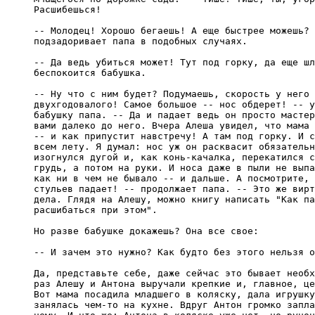
Расшибешься!

-- Молодец! Хорошо бегаешь! А еще быстрее можешь? 
подзадоривает папа в подобных случаях.

-- Да ведь убиться может! Тут под горку, да еще шл
беспокоится бабушка.

-- Ну что с ним будет? Подумаешь, скорость у него 
двухгодовалого! Самое большое -- нос обдерет! -- у
бабушку папа. -- Да и падает ведь он просто мастер
вами далеко до него. Вчера Алеша увидел, что мама 
-- и как припустит навстречу! А там под горку. И с
всем лету. Я думал: нос уж он расквасит обязательн
изогнулся дугой и, как конь-качалка, перекатился с
грудь, а потом на руки. И носа даже в пыли не выпа
как ни в чем не бывало -- и дальше. А посмотрите, 
стульев падает! -- продолжает папа. -- Это же вирт
дела. Глядя на Алешу, можно книгу написать "Как па
расшибаться при этом".

Но разве бабушке докажешь? Она все свое:

-- И зачем это нужно? Как будто без этого нельзя о
Да, представьте себе, даже сейчас это бывает необх
раз Алешу и Антона выручали крепкие и, главное, це
Вот мама посадила младшего в коляску, дала игрушку
занялась чем-то на кухне. Вдруг Антон громко запла