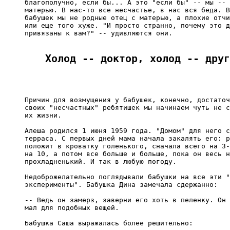
благополучно, если бы... А это "если бы" -- мы -- 
матерью. В нас-то все несчастье, в нас вся беда. В
бабушек мы не родные отец с матерью, а плохие отчи
или еще того хуже. "И просто странно, почему это д
привязаны к вам?" -- удивляются они.

Холод -- доктор, холод -- друг
Причин для возмущения у бабушек, конечно, достаточ
своих "несчастных" ребятишек мы начинаем чуть не с
их жизни.

Алеша родился 1 июня 1959 года. "Домом" для него с
терраса. С первых дней мама начала закалять его: р
положит в кроватку голенького, сначала всего на 3-
на 10, а потом все больше и больше, пока он весь н
прохладненький. И так в любую погоду.

Недоброжелательно поглядывали бабушки на все эти "
эксперименты". Бабушка Дина замечала сдержанно:

-- Ведь он замерз, заверни его хоть в пеленку. Он 
мал для подобных вещей.

Бабушка Саша выражалась более решительно:
