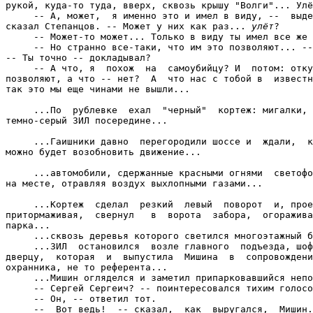
рукой, куда-то туда, вверх, сквозь крышу "Волги"... Улё
     -- А, может,  я именно это и имел в виду, --  выде
сказал Степанцов. -- Может у них как раз... 
улёт
?

     -- Может-то может... Только в виду ты имел все же 
     -- Но странно все-таки, что им это позволяют... --
-- Ты точно -- докладывал?

     -- А что, я  похож  на  самоубийцу? И  потом: отку
позволяют, а что -- нет?  А  что нас с тобой в  известн
так это мы еще чинами не вышли...

     ...По  рублевке  ехал  "черный"  кортеж: мигалки, 
темно-серый ЗИЛ посередине...

     ...Гаишники давно  перегородили шоссе и  ждали,  к
можно будет возобновить движение...

     ...автомобили, сдержанные красными огнями  светофо
на месте, отравляя воздух выхлопными газами...

     ...Кортеж  сделал  резкий  левый  поворот  и, прое
притормаживая,  свернул   в  ворота  забора,  огоражива
парка...

     ...сквозь деревья которого светился многоэтажный б
     ...ЗИЛ  остановился  возле главного  подъезда, шоф
дверцу,  которая  и  выпустила  Мишина  в  сопровождени
охранника, не то референта...

     ...Мишин огляделся и заметил припарковавшийся непо
     -- Сергей Сергеич? -- поинтересовался тихим голосо
     -- Он, -- ответил тот.

     --  Вот ведь!  -- сказал,  как  выругался,  Мишин.