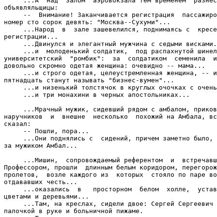
     ...А  над  залом  аэровокзала тем временем  разнес
объявляльщицы:

     --  Внимание! Заканчивается регистрация  пассажиро
номер сто сорок девять: "Москва--Сухуми"...

     ...Народ  в  зале зашевелился, поднимаясь с  кресе
регистрации...

     ...Двинулся и элегантный мужчина с седыми висками.
     ...и  молоденький солдатик,  под распахнутой шинел
университетский  "ромбик":  за  солдатиком  семенила  и
довольно скромно одетая женщина: очевидно -- мама...

     ...и строго одетая, целеустремленная женщина, -- и
пятнадцать станут называть "бизнес-вумен"...

     ...и низенький толстячок в круглых очочках с очень
     ...и три монахини в черных апостольниках...

     ...Мрачный мужик, сидевший рядом с амбалом, приков
наручников  и  внешне  несколько  похожий на Амбала, вс
сказал:

     -- Пошли, пора...

     ...Они поднялись с  сидений, причем заметно было, 
за мужиком Амбал...

     ...Мишин,  сопровождаемый референтом  и  встречавш
Профессором, прошли  длинным белым коридором, перегорож
пролетов,  возле каждого из  которых  стояло по паре во
отдававших честь...

     ...оказались  в   просторном  белом  холле,  устав
цветами и деревьями...

     ...Там, на креслах, сидели двое: Сергей Сергеевич 
палочкой в руке и больничной пижаме.
