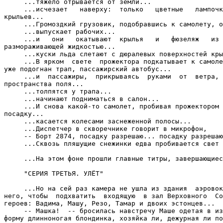
     ...тяжело отрывается от земли...

     ...исчезает   наверху:  только   цветные   лампочк
крыльев...

     ...Громоздкий грузовик, подобравшись к самолету, о
     ...выпускает рабочих...

     ...и   они   окатывают  крылья   и   фюзеляж   из 
размораживающей жидкостью...

     ...куски льда слетают с дюралевых поверхностей кры
     ...В ярком  свете  прожектора подкатывает к самоле
уже подогнан трап, пассажирский автобус...

     ...и  пассажиры,  прикрываясь  руками  от  ветра, 
пространства поля...

     ...толпятся у трапа...

     ...начинают подниматься в салон...

     ...И снова какой-то самолет, пробивая прожектором 
посадку...

     ...касается колесами заснеженной полосы...

     ...Диспетчер в скворечнике говорит в микрофон,

     -- Борт 2874, посадку разрешаю... посадку разрешаю
     ...Сквозь пляшущие снежинки едва пробивается свет 
     ...На этом фоне прошли главные титры, завершающиес
     "СЕРИЯ ТРЕТЬЯ. УЛЁТ"

     ...Но на сей раз камера не ушла из здания  аэровок
него, чтобы  подхватить  входящую  в зал Верховного  Со
героев: Вадима, Машу, Резо, Тамар и двоих эстонцев...

     -- Машка!  -- бросилась навстречу Маше одетая в из
форму длинноногая блондинка, хозяйка ли, дежурная ли по