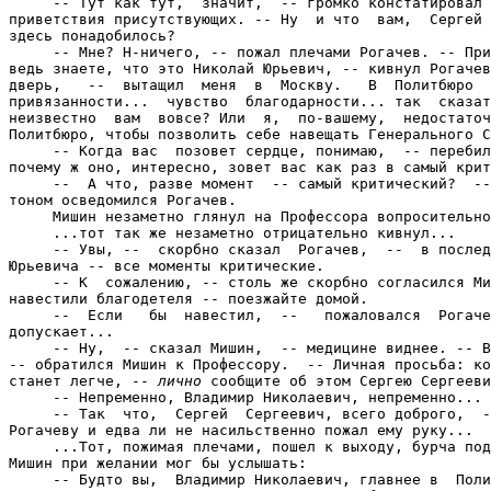
     -- Тут как тут,  значит,  -- громко констатировал 
приветствия присутствующих. -- Ну  и что  вам,  Сергей 
здесь понадобилось?

     -- Мне? Н-ничего, -- пожал плечами Рогачев. -- При
ведь знаете, что это Николай Юрьевич, -- кивнул Рогачев
дверь,   --  вытащил  меня  в  Москву.   В  Политбюро  
привязанности...  чувство  благодарности... так  сказат
неизвестно  вам  вовсе? Или  я,  по-вашему,  недостаточ
Политбюро, чтобы позволить себе навещать Генерального С
     -- Когда вас  позовет сердце, понимаю,  -- перебил
почему ж оно, интересно, зовет вас как раз в самый крит
     --  А что, разве момент  -- самый критический?  --
тоном осведомился Рогачев.

     Мишин незаметно глянул на Профессора вопросительно
     ...тот так же незаметно отрицательно кивнул...

     -- Увы, --  скорбно сказал  Рогачев,  --  в послед
Юрьевича -- все моменты критические.

     -- К  сожалению, -- столь же скорбно согласился Ми
навестили благодетеля -- поезжайте домой.

     --  Если   бы  навестил,  --   пожаловался  Рогаче
допускает...

     -- Ну,  -- сказал Мишин,  -- медицине виднее. -- В
-- обратился Мишин к Профессору.  -- Личная просьба: ко
станет легче, -- 
лично
 сообщите об этом Сергею Сергеевичу.
     -- Непременно, Владимир Николаевич, непременно... лично...
     -- Так  что,  Сергей  Сергеевич, всего доброго,  --  двинулся  Мишин  к
Рогачеву и едва ли не насильственно пожал ему руку...
     ...Тот, пожимая плечами, пошел к выходу, бурча под  нос,  но  так,  что
Мишин при желании мог бы услышать:
     -- Будто вы,  Владимир Николаевич, главнее в  Политбюро, чем другие его
члены... Все животные равны, только одни более равны, чем другие...
     ...Когда Рогачев исчез за дверьми  холла, Мишин направился к старикану,
который, опираясь на палочку, встал навстречу, протянул руку:
     -- Владимир Николаевич!
     --  Афанасий Устинович, --  ответно пожал руку старикану  Мишин. -- Как
самочувствие-то?
     -- Как у зайчика! -- хохотнул старикан. -- Выписывают...
     ...Мишин  глянул   на  Профессора,   тот  изобразил  на  лице  гримасу,
истолковать которую однозначно было бы затруднительно.
     -- А чего ж здесь-то толчетесь? Скучаете, что ли?
     -- Н-ну... мало ли... вдруг Николаю Юрьевичу  поболтать захочется... Мы
ж с ним все же... старые друзья...
     --  М-да... -- как  бы согласился  Мишин. -- Как там у Галича? "Я возил
его, падлу, на "Чаечке", = И к Маргошке возил, и в Фили..."
     -- У кого, вы сказали?
     -- У Галича. Но это -- не важно... Я хотел сказать, что печально, когда
чуть  ли не единственным другом умирающего человека  оказывается  его личный
шофер...
     -- Шофер! --  обиделся старикан. -- Когда ж  это было?! Шофер! Я, между
прочим,  старейший  член  Политбюро.  Шофер...  Ладно,  пошел я.  К  выписке
готовиться, -- и старикан захромал к выходу.
     Мишин с Профессором остались в холле одни.
     -- А ведь Рогачев не просто так сюда прискакал, а? -- сказал Мишин.
     -- Не просто... -- согласился Профессор.
     -- И кто ж, интересно, ему стукнул?
     Профессор пожал плечами под пристальным взглядом Мишина.
     -- Ну что ж, пройдем? -- предложил Мишин, кивая на палатную дверь.
     -- Давайте, -- согласился Профессор...

     ...Они  вошли  в  огромную,  едва  освещенную  комнату-палату,  где  на
посверкивающей   никелированными  деталями  кровати   лежал  человек,   весь
обвешанный трубками и проводами...
     На стуле рядом скорбно сидела медсестра, время от времени поглядывая на
экраны осциллографов.
     ...Мишин подошел поближе к больному и долго всматривался...
     ...в его вполне уже мертвое лицо...
     -- Ты  выйди на минутку, -- сказал  Мишин, обращаясь к медсестре. -- Мы
тут... с профессором...
     Медсестра взглянула  на Профессора,  -- тот чуть  заметно кивнул,  -- и
покинула палату...

     ...  -- Давайте паспорта,  билеты,  сбегаю -- зарегистрирую, -- сказала
Наташка и принялась собирать у наших героев документы. -- Багаж есть?
     -- Только сумочки...  --  сказал  Урмас.  -- С собой,  в кабину,  --  и
выставил свою тяжелую спортивную сумку.
     --  Ну, хорошо, --  сказала  Наталья.  --  Не скучайте тут без меня.  Я
скоро.  Телевизор  вон можете  посмотреть,  --  кивнула  на  огромный  экран
заграничного телевизора и исчезла в боковой дверце...
     ... -- Урмас, -- подошел Резо к  эстонцу и шепнул ему на ухо. -- Я тебя
очень прошу: без самодеятельности. Как договаривались...
     -- Замётано, начальник, -- чуть хохотнул Урмас...

     ... -- Внимание! Закончилась регистрация пассажиров на рейс "Аэрофлота"
номер сто сорок девять: "Москва--Сухуми"... -- прогудело  над  залом,  и как
раз в это мгновенье...
     ...в него влетели крепкий мужичок в лисьей шубе с довольно  объемистыми
чемоданами в руках...
     ...и  его спутница,  очевидно  --  жена, тоже  --  в  шубе,  тоже --  с
чемоданами...
     -- Слышишь? -- спросила. -- Закончилась! Опоздали!
     --  Ни хрена-а... --  отозвался  мужичок.  -- Чтоб мы, да  опоздали? Из
самой Воркуты...  Ну-ка, где  тут? --  огляделся  мужичок  кругом и  обратил
внимание на  стойку,  с которой  регистраторша как раз  убирала табличку. --
Пошли! -- и резко рванул к стойке...
     -- Э! Постойте!  -- закричал, возвращая ушедшую уже было регистраторшу.
--  А мы?! Не по своей вине, между прочим: самолет из Воркуты на четыре часа
задержали!..
     ...Регистраторша вернулась к стойке:
     -- Ладно,  давайте... чего  уж тут с вами поделаешь... Только багаж уже
ушел -- придется чемоданы в салоне размещать...
     -- Тоже -- напугала! -- сказал мужичок. И не такое таскали...

     ...В просторном салоне ЗИЛа, проносящегося улицами Москвы, Рогачев снял
трубку с аппарата спецсвязи, нажал на кнопочку, послушал:
     -- Ну что, улетели? -- спросил...

     ...Генерал  сидел   в  полутьме,   едва   нарушаемой   бликами  площади
Дзержинского, в своем кабинете, не зажигая света  и,  сняв трубку, глянул на
часы:
     -- Нет еще. Скоро. В восемнадцать сорок пять...

     Экипаж  самолета: командир, второй пилот, штурман и две бортпроводницы,
--  сидели  в  мягких  креслах  специальной  уютной  комнаты на втором этаже
аэровокзала и пили кофе:
     --  Тебе еще, Коля?  -- спросила высокая бортпроводница,  блондинка,  и
подошла к командиру.
     -- Спасибо, Люсенька, с удовольствием... Войдите! -- крикнул  на робкий
стук в дверь...
     ...Дверь приоткрылась, явив за собой  того самого летчика, у которого в
Сухуми рожала жена, -- в руках у летчика был огромный букет цветов.
     -- Поклонник пожаловал? -- осведомился штурман. -- Ну и к которой же из
вас? -- оглядел обеих стюардесс, высокую и маленькую, ладненькую. --  Боюсь,
что к Валентине...
     ...Маленькая прыснула...
     -- Я это... -- довольно робко вступил топчущийся на пороге летчик. -- У
меня в Сухуми -- жена рожает. А  я... Я тоже -- пилот. Только вот из Пскова,
в Быково приземлились. А мест -- нет. Может, возьмете?
     --  Жена,  говоришь,  рожает?  -- переспросил командир. -- Вот тАк вот,
Валентина. А ты губки раскатала! Заходи, заходи... Кофе будешь?
     Летчик вошел в комнату, прикрыл дверь...
     -- Спасибо...
     -- Валентина, налей шкиперу кофейку. Как звать-то?
     --  Олег, -- сказал летчик.  -- Вот, --  и сунул командиру  свое летное
удостоверение...
     ...Тот взял, посмотрел внимательно, сверил фотографию с лицом.
     -- Повезло тебе, Олег. Мне  вот  только  что  позвонили, что наш гебист
сегодня не летит. У него тоже, наверное, -- хохотнул, -- жена рожает...
     -- Как же? -- удивился Олег. -- И они не заменили?
     -- Знаешь, -- сказал командир. -- У меня такое чувство, что они  решили
от этой  затеи отказаться вообще. Экономят. Да оно и верно. Плохо мне как-то
верится, что, в случае чего, этот дежурный гебист поможет...
     -- Гебисты, гебисты... -- вмешался  штурман. -- Лучше б  экипажу оружие
выдали,  все  толку больше было  б. Когда  себя защищаешь  -- совсем  другое
дело...
     --  Не знаю,  -- сказал Олег. -- Я не уверен. Видишь... -- обратился ко
второму пилоту. -- Тебя, кстати, как звать?
     -- Женя...
     --  Видишь, Женя. Стрельбе в человека отдельно  учить  надо. Тут особые
дела... Я вот не уверен, что сумею  нажать на спуск. То есть, я все понимаю,
конечно... но... вот... не уверен...
     -- Нас же ведь учили... -- сказала Люсенька.
     -- Учили по мишеням стрелять, -- сказал Олег. -- Так ведь?
     -- А по чему же еще? -- довольно риторически поинтересовался штурман.
     --  Вот... А  человек -- это совсем  другое  дело. И  мне кажется,  что
лучше, если летчики... вообще... экипаж... уметь этого и не будут...
     -- Что  касается меня, -- сказал штурман, -- я сам о  себе позаботился.
Во,  смотри,  -- и извлек  из-под кителя  небольшой,  ладный наган, протянул
Олегу...
     ...Тот взял оружие в руки...
     -- Как? -- спросил у командира. -- И вы не возражаете?
     -- Игрушка, -- отозвался штурман. -- Из Германии привез. Газовый. А при
случае -- впечатлит...
     -- Лучше б уж случая  не случилось бы,  -- вмешался командир. -- Ладно,
Олег,  считай, что тебе повезло. Место для тебя освободили.  Так что садись,
пей кофе!.. Или тебе сегодня  чего покрепче полагается? Вася, -- обратился к
штурману. -- У тебя там, кроме наганчика, ничего крепче кофе не припасено?
     --  Да  у меня вот... с собой...  --  радостно-смущенно извлек  Олег из
кармана  плоскую  фляжку коньяку. -- Может, по маленькой? Ну это...  радость
разделить, а?..

     ...Мишин с Профессором продолжали стоять  над искусственно  живым телом
Распопова...
     ... -- Значит, говорите, мозговая деятельность не восстановится ни  при
каких обстоятельствах...
     ...Профессор развел руками...
     -- Ну что ж, -- сказал Мишин. -- Тогда -- отключайте...
     ...Профессор поглядел на Мишина странным,  не то  вопросительным, не то
осуждающим, взглядом.
     -- Отключайте-отключайте, -- кивнул Мишин, давая  понять, что Профессор
понял его правильно. -- Всю ответственность беру на себя...
     --  В смысле... --  замялся  Профессор, --  письменное  распоряжение...
решение Политбюро...
     -- В смысле,  --  чуть прибавил Мишин металла в голос.  -- В  смысле --
отключайте. Ну или покажите где... Я сам...
     -- Вот, -- в некоторой растерянности показал Профессор на тумблер. -- И
вот этот...
     --  Так,  --  сказал  Мишин, глянув  на  наручные часы.  --  Семнадцать
пятьдесят  шесть. Зафиксируйте, пожалуйста, --  и  щелкнул одним 