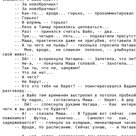
     -- За новобрачных!

     -- За новобрачных!

     -- Как-то... вроде... горько, -- прокомментировал 
     -- Горько!

     -- И впрямь -- горько!

     ...Резо и Тамар принялись целоваться...

     -- Раз! -- принялся считать Вайо, -- два...

     -- Три... четыре... пять... -- подхватили присутст
     ...Маша, практически даже не пригубив, отставила б
     -- А ты чего не пьешь? -- тихонько спросила Наташк
     --  Мне, вроде,  не слишком  полезно, -- улыбнулас
свой живот...

     -- Ой! -- вскрикнула Наташка. -- Залетела, что ли?

     -- Не-а, -- покачала Маша головой. -- Захотела...

     -- Так ты, что ли, замужем?

     -- Что ли нет...

     -- А чего?

     -- Не берут...

     -- Кто это тебя не берет? -- поинтересовался Вадим
разговору...

     ...а Вайо тем временем выстрелил в потолок пробкой
     -- Ну ладно, -- согласилась Маша. -- Берет. А дед 
     --  Ой! -- сплеснула руками Наташа. -- Как  интере
чего ж вы делать-то будете?

     -- А! -- сказала Маша. -- В Турцию вот сейчас  сам
поженимся!   Шутка,   конечно...   Самолет-то   как,   
задерживается? -- глянула на изящные, миниатюрные часик
     -- Вроде, по расписанию. Сейчас узнаю, -- и Наташк