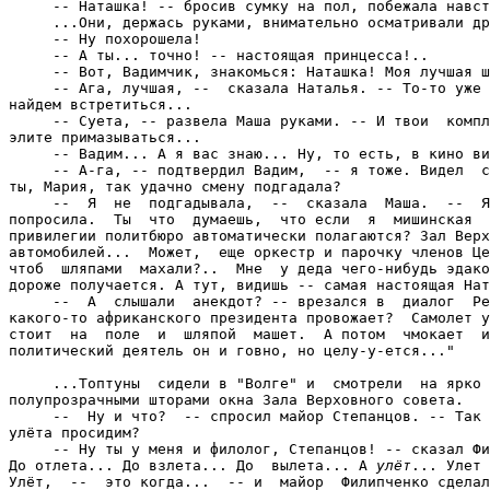
     -- Наташка! -- бросив сумку на пол, побежала навст
     ...Они, держась руками, внимательно осматривали др
     -- Ну похорошела!

     -- А ты... точно! -- настоящая принцесса!..

     -- Вот, Вадимчик, знакомься: Наташка! Моя лучшая ш
     -- Ага, лучшая, --  сказала Наталья. -- То-то уже 
найдем встретиться...

     -- Суета, -- развела Маша руками. -- И твои  компл
элите примазываться...

     -- Вадим... А я вас знаю... Ну, то есть, в кино ви
     -- А-га, -- подтвердил Вадим,  -- я тоже. Видел  с
ты, Мария, так удачно смену подгадала?

     --  Я  не  подгадывала,  --  сказала  Маша.  --  Я
попросила.  Ты  что  думаешь,  что если  я  мишинская  
привилегии политбюро автоматически полагаются? Зал Верх
автомобилей...  Может,  еще оркестр и парочку членов Це
чтоб  шляпами  махали?..  Мне  у деда чего-нибудь эдако
дороже получается. А тут, видишь -- самая настоящая Нат
     --  А  слышали  анекдот? -- врезался в  диалог  Ре
какого-то африканского президента провожает?  Самолет у
стоит  на  поле  и  шляпой  машет.  А потом  чмокает  и
политический деятель он и говно, но целу-у-ется..."

     ...Топтуны  сидели в "Волге" и  смотрели  на ярко 
полупрозрачными шторами окна Зала Верховного совета.

     --  Ну и что?  -- спросил майор Степанцов. -- Так 
улёта просидим?

     -- Ну ты у меня и филолог, Степанцов! -- сказал Фи
До отлета... До взлета... До  вылета... А 
улёт
... Улет 
Улёт,  --  это когда...  -- и  майор  Филипченко сделал