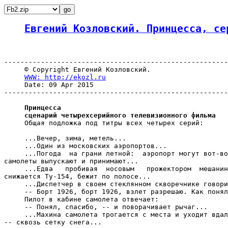
Евгений Козловский. Принцесса, се
-------------------------------------------------------
     © Copyright Евгений Козловский.

WWW: http://ekozl.ru
     Date: 09 Apr 2015

-------------------------------------------------------
Принцесса

     сценарий четырехсерийного телевизионного фильма

     Общая подложка под титры всех четырех серий:

     ...Вечер, зима, метель...

     ...Один из московских аэропортов...

     ...Погода  на грани летной:  аэропорт могут вот-во
самолеты выпускают и принимают...

     ...Едва   пробивая  носовым   прожектором  мешанин
снижается Ту-154, бежит по полосе...

     ...Диспетчер в своем стеклянном скворечнике говори
     -- Борт 1926, борт 1926, взлет разрешаю. Как понял
     Пилот в кабине самолета отвечает:

     -- Понял, спасибо, -- и поворачивает рычаг...

     ...Махина самолета трогается с места и уходит вдал
-- сквозь сетку снега...
