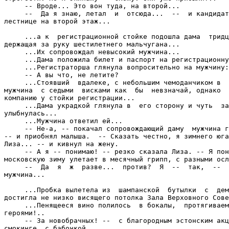
     -- Вроде... Это вон туда, на второй...

     --  Да я знаю, летал  и  отсюда...  --  и кандидат
лестнице на второй этаж...

     ...а к  регистрационной стойке подошла дама  тридц
держащая за руку шестилетнего мальчугана...

     ...Их сопровождал невысокий мужчина...

     ...Дама положила билет и паспорт на регистрационну
     ...Регистраторша глянула вопросительно на мужчину:

     -- А вы что, не летите?

     ...Стоявший  вдалеке, с небольшим чемоданчиком в  
мужчина  с седыми  висками как  бы  невзначай, однако  
компанию у стойки регистрации...

     ...Дама украдкой глянула в  его сторону и чуть  за
улыбнулась...

     ...Мужчина ответил ей...

     -- Не-а, -- покачал сопровождающий даму  мужчина г
-- и приобнял малыша.  -- Сказать честно, я зимнего юга
Лиза... -- и кивнул на жену.

     -- А я -- понимаю! -- резко сказала Лиза. -- Я пон
московскую зиму улетает в месячный грипп, с разными осл
     --  Да  я  ж  разве...  против?  Я  --  так,  --  
мужчина...

     ...Пробка вылетела из  шампанской  бутылки  с  дем
достигла не низко висящего потолка Зала Верховного Сове
     ...Пенящееся вино полилось  в бокалы,  протягиваем
героями!..

     -- За новобрачных! --  с благородным эстонским акц
смокинге, с бабочкой...
