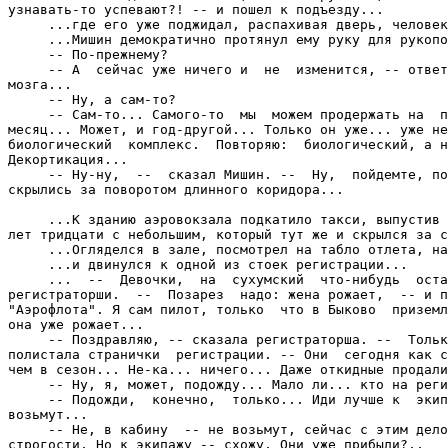
узнавать-то успевают?! -- и пошел к подъезду...

     ...где его уже поджидал, распахивая дверь, человек
     ...Мишин демократично протянул ему руку для рукопо
     -- По-прежнему?

     -- А  сейчас уже ничего и  не  изменится, -- ответ
мозга...

     -- Ну, а сам-то?

     -- Сам-то... Самого-то  мы  можем продержать на  п
месяц... Может, и год-другой... Только он уже... уже не
биологический  комплекс.  Повторяю:  биологический, а н
Декортикация...

     -- Ну-ну,  --  сказал Мишин. --  Ну,  пойдемте, по
скрылись за поворотом длинного коридора...

     ...К зданию аэровокзала подкатило такси, выпустив 
лет тридцати с небольшим, который тут же и скрылся за с
     ...Огляделся в зале, посмотрел на табло отлета, на
     ...и двинулся к одной из стоек регистрации...

     ...  --  Девочки,  на  сухумский  что-нибудь  оста
регистраторши.  --  Позарез  надо: жена рожает,  -- и п
"Аэрофлота". Я сам пилот, только  что в Быково  приземл
она уже рожает...

     -- Поздравляю, -- сказала регистраторша. --  Тольк
полистала странички  регистрации. -- Они  сегодня как с
чем в сезон... Не-ка... ничего... Даже откидные продали
     -- Ну, я, может, подожду... Мало ли... кто на реги
     -- Подожди,  конечно,  только... Иди лучше к  экип
возьмут...

     -- Не, в кабину  -- не возьмут, сейчас с этим дело
строгости. Но к экипажу -- схожу. Они уже прибыли?..
