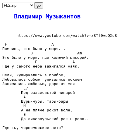
Владимир Музыкантов
      https://www.youtube.com/watch?v=z8Tf0vuQXo8

 F                   A

Помнишь, это было у моря...

            B                   Am

Это было у моря, где колючий цикорий,

              E               A

Где у самого неба зажигался маяк.

Пели, кувыркались в прибое,

Любовались собою, упивались покоем,

Занимались любовью, дорогая моя.

         E7

        Под развесистой чинарой -

         A

        Шуры-муры, тары-бары,

         H

        А на пляже рокот волн,

         E

        Да ливерпульский рок-н-ролл...

Где ты, черноморское лето?
