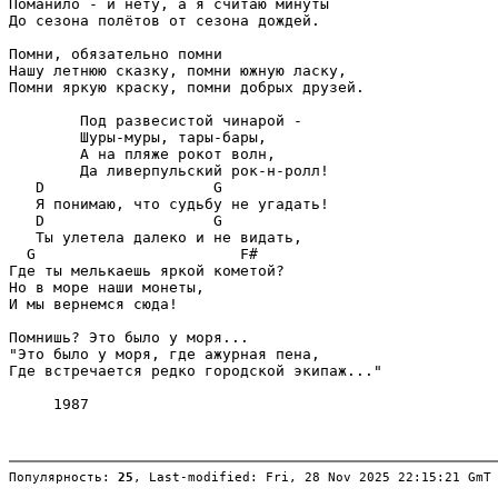
Поманило - и нету, а я считаю минуты

До сезона полётов от сезона дождей.

Помни, обязательно помни

Нашу летнюю сказку, помни южную ласку,

Помни яркую краску, помни добрых друзей.

        Под развесистой чинарой -

        Шуры-муры, тары-бары,

        А на пляже рокот волн,

        Да ливерпульский рок-н-ролл!

   D                   G

   Я понимаю, что судьбу не угадать!

   D                   G

   Ты улетела далеко и не видать,

  G                       F#

Где ты мелькаешь яркой кометой?

Но в море наши монеты,

И мы вернемся сюда!

Помнишь? Это было у моря...

"Это было у моря, где ажурная пена,

Где встречается редко городской экипаж..."

     1987

Популярность: 
25